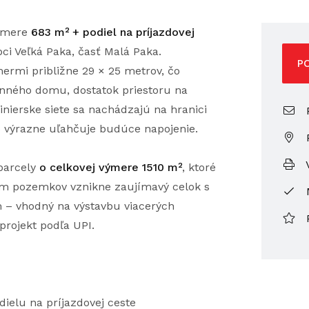
výmere
683 m² + podiel na príjazdovej
bci Veľká Paka, časť Malá Paka.
P
ermi približne 29 × 25 metrov, čo
inného domu, dostatok priestoru na
inierske siete sa nachádzajú na hranici
P
čo výrazne uľahčuje budúce napojenie.
V
parcely
o celkovej výmere 1510 m²
, ktoré
m pozemkov vznikne zaujímavý celok s
 – vhodný na výstavbu viacerých
rojekt podľa UPI.
ielu na príjazdovej ceste