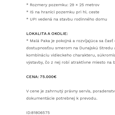
* Rozmery pozemku: 29 × 25 metrov
* IS na hranici pozemku pri hl. ceste
* UPI vedená na stavbu rodinného domu
LOKALITA A OKOLIE:
* Malá Paka je pokojná a rozvíjajúca sa časť
dostupnosťou smerom na Dunajskú Stredu aj
kombináciu vidieckeho charakteru, súkromia
výstavby, čo z nej robí atraktívne miesto na b
CENA: 75.000€
V cene je zahrnutý právny servis, poradenst
dokumentácie potrebnej k prevodu.
ID:81806575