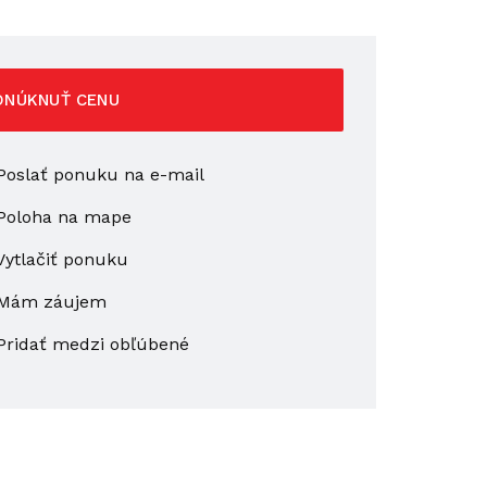
ONÚKNUŤ CENU
oslať ponuku na e-mail
Poloha na mape
ytlačiť ponuku
Mám záujem
Pridať medzi obľúbené