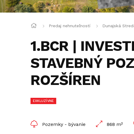
Predaj nehnuteľností
Dunajská Stred
1.BCR | INVES
STAVEBNÝ PO
ROZŠÍREN
EXKLUZÍVNE
Pozemky - bývanie
868 m²