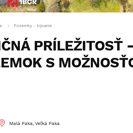
a
Pozemky - bývanie
TIČNÁ PRÍLEŽITOSŤ 
ZEMOK S MOŽNOSŤ
Malá Paka, Veľká Paka