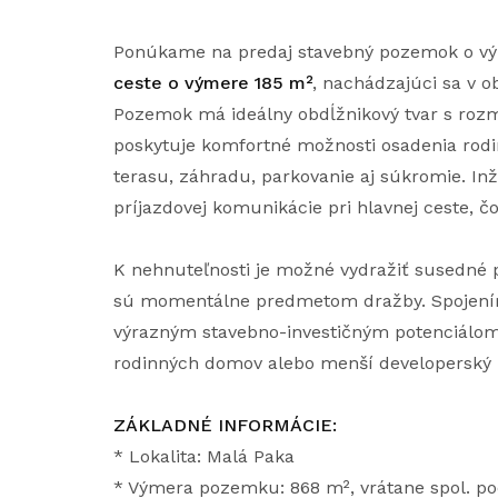
Ponúkame na predaj stavebný pozemok o 
ceste o výmere 185 m²
, nachádzajúci sa v o
Pozemok má ideálny obdĺžnikový tvar s rozm
poskytuje komfortné možnosti osadenia rod
terasu, záhradu, parkovanie aj súkromie. Inž
príjazdovej komunikácie pri hlavnej ceste, 
K nehnuteľnosti je možné vydražiť susedné 
sú momentálne predmetom dražby. Spojení
výrazným stavebno-investičným potenciálom
rodinných domov alebo menší developerský p
ZÁKLADNÉ INFORMÁCIE:
* Lokalita: Malá Paka
* Výmera pozemku: 868 m², vrátane spol. pod