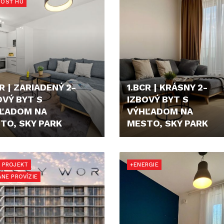
OSŤ HÚ
R | ZARIADENÝ 2-
1.BCR | KRÁSNY 2-
OVÝ BYT S
IZBOVÝ BYT S
ĽADOM NA
VÝHĽADOM NA
TO, SKY PARK
MESTO, SKY PARK
000,- €
1.100,- €/MES.
 PROJEKT
+ENERGIE
ANE PROVÍZIE