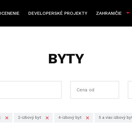
OCENENIE
DEVELOPERSKÉ PROJEKTY
ZAHRANIČIE
BYTY
t
2-izbový byt
4-izbový byt
5 a viac izbový by