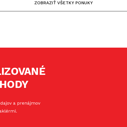
ZOBRAZIŤ VŠETKY PONUKY
LIZOVANÉ
CHODY
edajov a prenájmov
aklérmi.