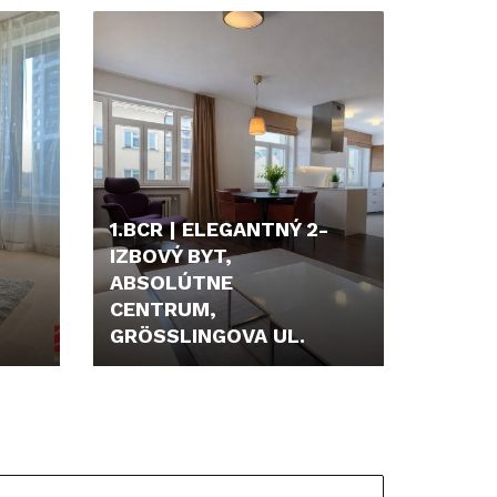
449.000,- €
1.BCR | ELEGANTNÝ 2-
IZBOVÝ BYT,
ABSOLÚTNE
CENTRUM,
GRÖSSLINGOVA UL.
1.050,- €/MES.