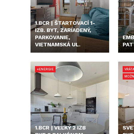
1.BCR | ŠTARTOVACÍ 1-
IZB. BYT, ZARIADENÝ,
PARKOVANIE,
EMB
VIETNAMSKÁ UL.
PAT
159.000,- €
67.30
+ENERGIE
VRÁT
MOŽN
1.BCR | VEĽKÝ 2 IZB
SVE