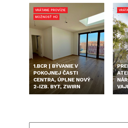
349.990,- €
219.
VRÁTANE PROVÍZIE
VRÁT
MOŽNOSŤ HÚ
1.BCR | BÝVANIE V
PRE
POKOJNEJ ČASTI
ATE
CENTRA, ÚPLNE NOVÝ
NÁR
2-IZB. BYT, ZWIRN
VAJ
359.999,- €
199.