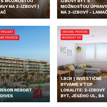
 S MOŽNOSŤOU
IZBOVÝ BYT S
AVY NA 2-IZBOVÝ |
MOŽNOSŤOU ÚPRAVY
AČ
NA 2-IZBOVÝ - LAMA
900,- €
199.900,- €
 PROJEKT
VRÁTANE PROVÍZIE
ANE PROVÍZIE
MOŽNOSŤ HÚ
1.BCR | INVESTIČNÉ
BÝVANIE V TOP
ISSON RESORT
LOKALITE: 2-IZBOVÝ
DIVES
BYT, JÉGÉHO UL, BA