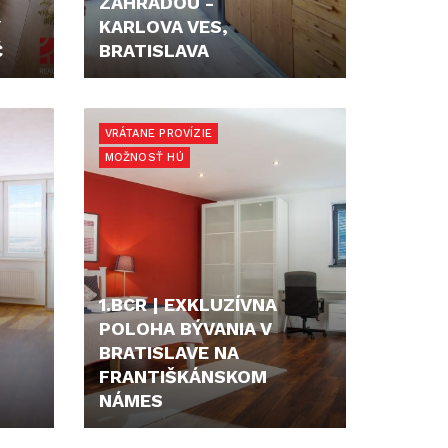
ZÁHRADOU -
KARLOVA VES,
Č
BRATISLAVA
187.000,- €
VRÁTANE PROVÍZIE
MOŽNOSŤ HÚ
1.BCR | EXKLUZÍVNA
POLOHA BÝVANIA V
BRATISLAVE NA
FRANTIŠKÁNSKOM
NÁMES