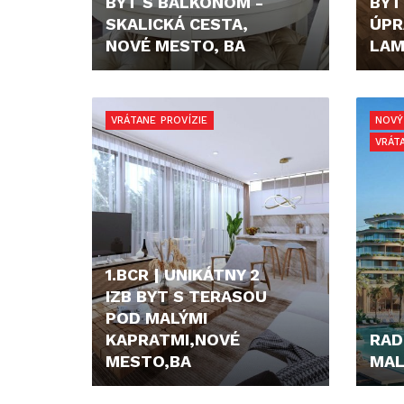
BYT S BALKÓNOM -
BYT
SKALICKÁ CESTA,
ÚPR
NOVÉ MESTO, BA
LAM
680,- €
199.
VRÁTANE PROVÍZIE
NOVÝ
VRÁT
1.BCR | UNIKÁTNY 2
IZB BYT S TERASOU
POD MALÝMI
KAPRATMI,NOVÉ
RAD
MESTO,BA
MAL