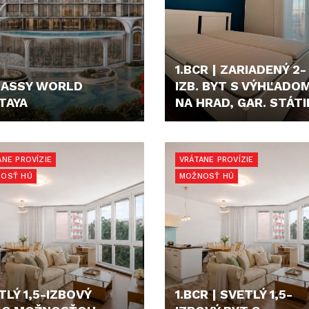
1.BCR | ZARIADENÝ 2-
ASSY WORLD
IZB. BYT S VÝHĽADO
TAYA
NA HRAD, GAR. STÁTI
0,- €
850,- €/MES.
ANE PROVÍZIE
VRÁTANE PROVÍZIE
OSŤ HÚ
MOŽNOSŤ HÚ
TLÝ 1,5-IZBOVÝ
1.BCR | SVETLÝ 1,5-