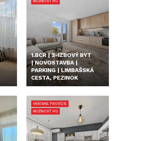
MOŽNOSŤ HÚ
1.BCR | 2-IZBOVÝ BYT
| NOVOSTAVBA |
PARKING | LIMBAŠSKÁ
CESTA, PEZINOK
222.000,- €
VRÁTANE PROVÍZIE
MOŽNOSŤ HÚ