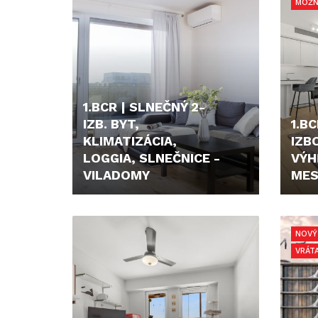
MOŽN
1.BCR | SLNEČNÝ 2-
IZB. BYT,
1.BC
KLIMATIZÁCIA,
IZB
LOGGIA, SLNEČNICE -
VÝH
VILADOMY
MES
850,- €
396.
NOVÝ
VRÁT