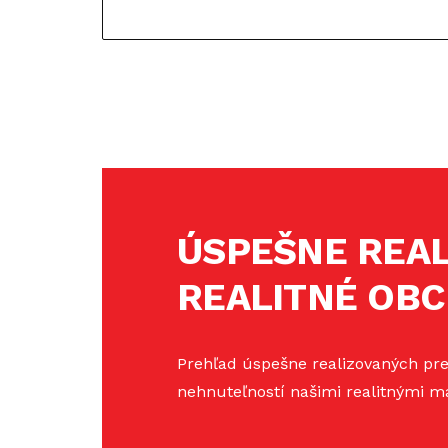
ÚSPEŠNE REA
REALITNÉ OB
Prehľad úspešne realizovaných pr
nehnuteľností našimi realitnými m