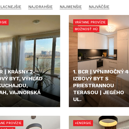
LACNEJŠIE
NAJDRAHŠIE
NAJMENŠIE
NAJVÄČŠIE
RGIE
VRÁTANE PROVÍZIE
MOŽNOSŤ HÚ
R | KRÁSNY 2-
1. BCR | VÝNIMOČNÝ 4
OVÝ BYT, VÝHĽAD
IZBOVÝ BYT S
KUCHAJDU,
PRIESTRANNOU
AH, VAJNORSKÁ
TERASOU | JEGÉHO
UL.
- €/MES.
515.000,- €
ANE PROVÍZIE
+ENERGIE