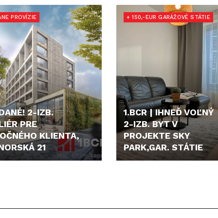
900,- €
295.000,- €
ANE PROVÍZIE
+ 150,-EUR GARÁŽOVÉ STÁTIE
DANÉ! 2-IZB.
1.BCR | IHNEĎ VOĽNÝ
LIÉR PRE
2-IZB. BYT V
OČNÉHO KLIENTA,
PROJEKTE SKY
NORSKÁ 21
PARK,GAR. STÁTIE
000,- €
1.150,- €/MES.