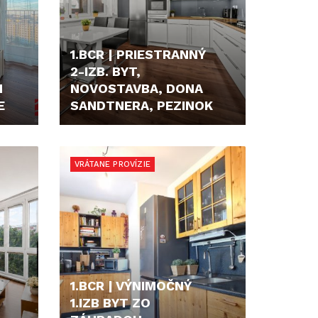
1.BCR | PRIESTRANNÝ
2-IZB. BYT,
M
NOVOSTAVBA, DONA
E
SANDTNERA, PEZINOK
219.900,- €
VRÁTANE PROVÍZIE
1.BCR | VÝNIMOČNÝ
1.IZB BYT ZO