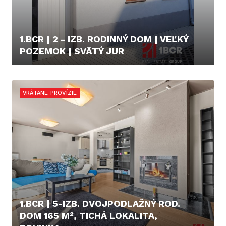
1.BCR | 2 - IZB. RODINNÝ DOM | VEĽKÝ
POZEMOK | SVÄTÝ JUR
350.000,- €
VRÁTANE PROVÍZIE
1.BCR | 5-IZB. DVOJPODLAŽNÝ ROD.
DOM 165 M², TICHÁ LOKALITA,