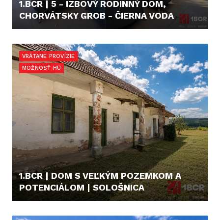
1.BCR | 5 - IZBOVÝ RODINNÝ DOM,
CHORVÁTSKY GROB - ČIERNA VODA
559.000,- €
VRÁTANE PROVÍZIE
MOŽNOSŤ HÚ
1.BCR | DOM S VEĽKÝM POZEMKOM A
POTENCIÁLOM | SOLOŠNICA
98.000,- €