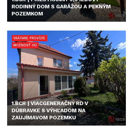
RODINNÝ DOM S GARÁŽOU A PEKNÝM
POZEMKOM
800.000,- €
VRÁTANE PROVÍZIE
MOŽNOSŤ HÚ
1.BCR | VIACGENERAČNÝ RD V
DÚBRAVKE S VÝHĽADOM NA
ZAUJÍMAVOM POZEMKU
CENA V RK