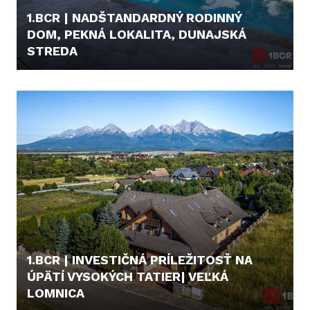
1.BCR | NADŠTANDARDNÝ RODINNÝ
DOM, PEKNÁ LOKALITA, DUNAJSKÁ
STREDA
599.000,- €
1.BCR | INVESTIČNÁ PRÍLEŽITOSŤ NA
ÚPÄTÍ VYSOKÝCH TATIER| VEĽKÁ
LOMNICA