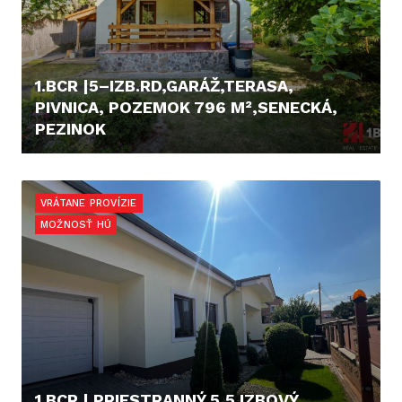
1.BCR |5–IZB.RD,GARÁŽ,TERASA,
PIVNICA, POZEMOK 796 M²,SENECKÁ,
PEZINOK
395.000,- €
VRÁTANE PROVÍZIE
MOŽNOSŤ HÚ
1.BCR | PRIESTRANNÝ 5,5 IZBOVÝ