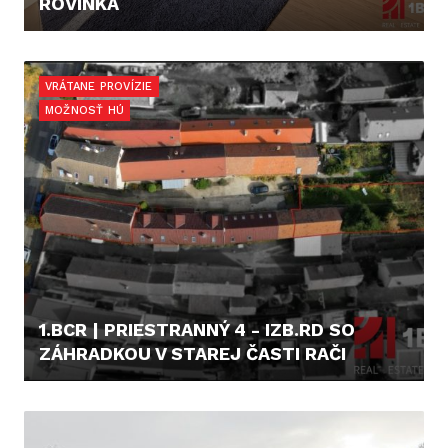
ROVINKA
367.000,- €
VRÁTANE PROVÍZIE
MOŽNOSŤ HÚ
1.BCR | PRIESTRANNÝ 4 - IZB.RD SO
ZÁHRADKOU V STAREJ ČASTI RAČI
385.000,- €