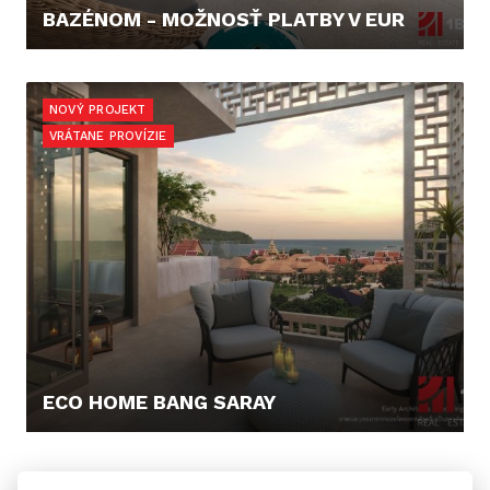
BAZÉNOM - MOŽNOSŤ PLATBY V EUR
402.703,- €
NOVÝ PROJEKT
VRÁTANE PROVÍZIE
ECO HOME BANG SARAY
318.919,- €