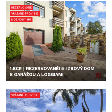
REZERVOVANÉ
VRÁTANE PROVÍZIE
MOŽNOSŤ HÚ
1.BCR | REZERVOVANÉ! 5-IZBOVÝ DOM
S GARÁŽOU A LOGGIAMI
599.900,- €
VRÁTANE PROVÍZIE