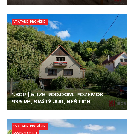
328.000,- €
VRÁTANE PROVÍZIE
1.BCR | 5-IZB ROD.DOM, POZEMOK
939 M², SVÄTÝ JUR, NEŠTICH
415.000,- €
VRÁTANE PROVÍZIE
MOŽNOSŤ HÚ