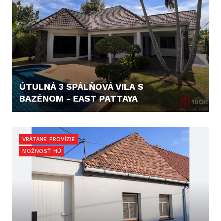
ÚTULNÁ 3 SPÁLŇOVÁ VILA S
BAZÉNOM - EAST PATTAYA
171.160,- €
VRÁTANE PROVÍZIE
MOŽNOSŤ HÚ