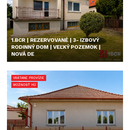
1.BCR | REZERVOVANÉ | 3- IZBOVÝ
RODINNÝ DOM | VEĽKÝ POZEMOK |
NOVÁ DE
229.000,- €
VRÁTANE PROVÍZIE
MOŽNOSŤ HÚ