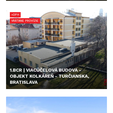
1.595.000,- €
+DPH
VRÁTANE PROVÍZIE
1.BCR | VIACÚČELOVÁ BUDOVA -
OBJEKT KOLKÁREŇ - TURČIANSKA,
BRATISLAVA
799.900,- €