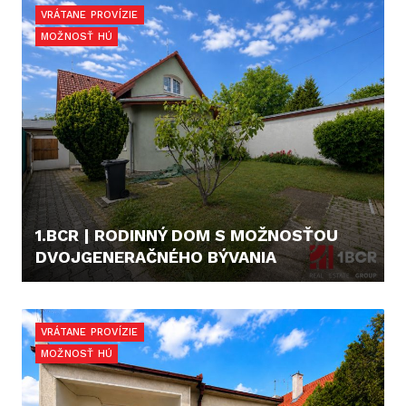
VRÁTANE PROVÍZIE
MOŽNOSŤ HÚ
1.BCR | RODINNÝ DOM S MOŽNOSŤOU
DVOJGENERAČNÉHO BÝVANIA
365.000,- €
VRÁTANE PROVÍZIE
MOŽNOSŤ HÚ