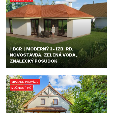
1.BCR | MODERNÝ 3- IZB. RD,
NOVOSTAVBA, ZELENÁ VODA,
ZNALECKÝ POSUDOK
248.000,- €
VRÁTANE PROVÍZIE
MOŽNOSŤ HÚ