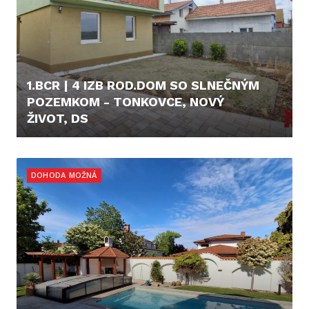
1.BCR | 4 IZB ROD.DOM SO SLNEČNÝM
POZEMKOM - TONKOVCE, NOVÝ
ŽIVOT, DS
189.990,- €
DOHODA MOŽNÁ