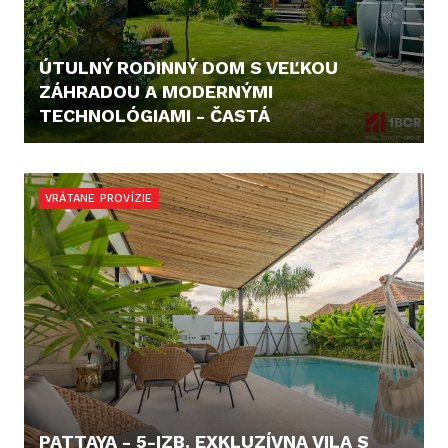
ÚTULNÝ RODINNÝ DOM S VEĽKOU
ZÁHRADOU A MODERNÝMI
TECHNOLÓGIAMI - ČASTÁ
338.000,- €
VRÁTANE PROVÍZIE
PATTAYA - 5-IZB. EXKLUZÍVNA VILA S