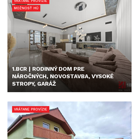
VRÁTANE PROVÍZIE
MOŽNOSŤ HÚ
1.BCR | RODINNÝ DOM PRE
NÁROČNÝCH, NOVOSTAVBA, VYSOKÉ
STROPY, GARÁŽ
689.000,- €
VRÁTANE PROVÍZIE