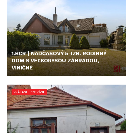
1.BCR | NADČASOVÝ 5-IZB. RODINNÝ
DOM S VEĽKORYSOU ZÁHRADOU,
VINIČNÉ
445.000,- €
VRÁTANE PROVÍZIE