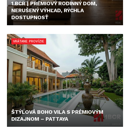
1.BCR | PRÉMIOVÝ RODINNÝ DOM,
NERUŠENÝ VÝHĽAD, RÝCHLA
DOSTUPNOSŤ
CENA V RK
VRÁTANE PROVÍZIE
ŠTÝLOVÁ BOHO VILA S PRÉMIOVÝM
DIZAJNOM – PATTAYA