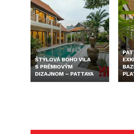
PATT
ŠTÝLOVÁ BOHO VILA
EXK
S PRÉMIOVÝM
BAZ
DIZAJNOM – PATTAYA
PLA
960.000,- €
402.