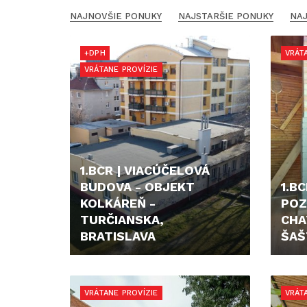
NAJNOVŠIE PONUKY
NAJSTARŠIE PONUKY
NAJ
+DPH
VRÁT
VRÁTANE PROVÍZIE
1.BCR | VIACÚČELOVÁ
BUDOVA - OBJEKT
1.B
KOLKÁREŇ -
POZ
TURČIANSKA,
CHA
BRATISLAVA
ŠAŠ
799.900,- €
95.0
VRÁTANE PROVÍZIE
VRÁT