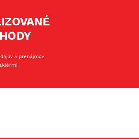
LIZOVANÉ
CHODY
edajov a prenájmov
aklérmi.