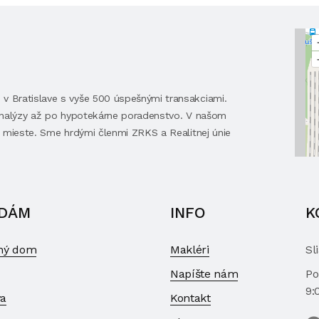
 Bratislave s vyše 500 úspešnými transakciami.
 analýzy až po hypotekárne poradenstvo. V našom
 mieste. Sme hrdými členmi ZRKS a Realitnej únie
DÁM
INFO
K
ný dom
Makléri
Sl
Napíšte nám
Po
9:
a
Kontakt