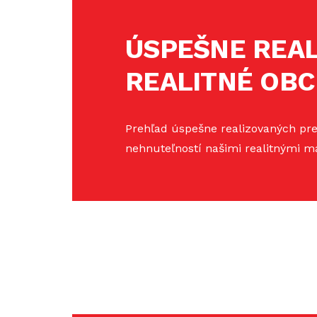
ÚSPEŠNE REA
REALITNÉ OB
Prehľad úspešne realizovaných pr
nehnuteľností našimi realitnými m