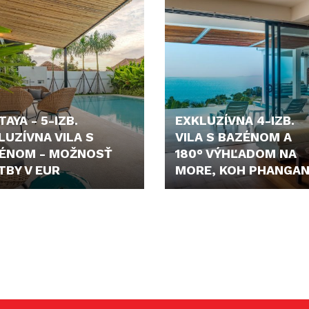
AYA - 5-IZB.
EXKLUZÍVNA 4-IZB.
LUZÍVNA VILA S
VILA S BAZÉNOM A
ÉNOM - MOŽNOSŤ
180° VÝHĽADOM NA
TBY V EUR
MORE, KOH PHANGA
703,- €
489.000,- €