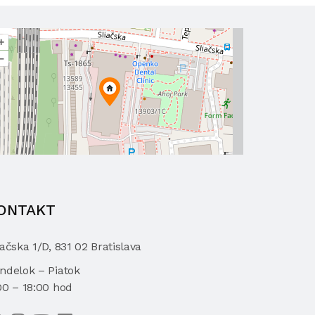
+
–
ONTAKT
iačska 1/D, 831 02 Bratislava
ndelok – Piatok
00 – 18:00 hod