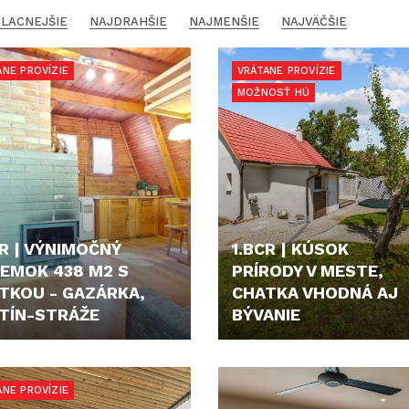
LACNEJŠIE
NAJDRAHŠIE
NAJMENŠIE
NAJVÄČŠIE
ANE PROVÍZIE
VRÁTANE PROVÍZIE
MOŽNOSŤ HÚ
CR | VÝNIMOČNÝ
1.BCR | KÚSOK
EMOK 438 M2 S
PRÍRODY V MESTE,
TKOU - GAZÁRKA,
CHATKA VHODNÁ AJ
TÍN-STRÁŽE
BÝVANIE
00,- €
124.990,- €
ANE PROVÍZIE