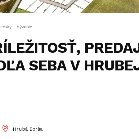
emky - bývanie
RÍLEŽITOSŤ, PREDA
ĽA SEBA V HRUBE
Hrubá Borša