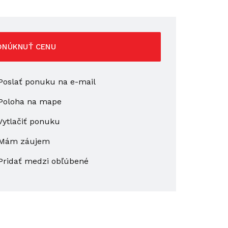
ONÚKNUŤ CENU
oslať ponuku na e-mail
Poloha na mape
ytlačiť ponuku
Mám záujem
Pridať medzi obľúbené