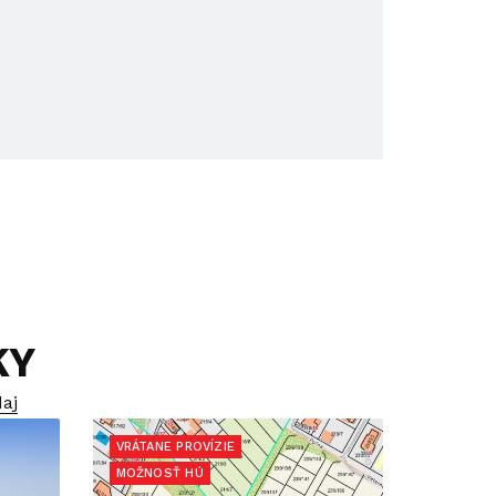
KY
aj
VRÁTANE PROVÍZIE
MOŽNOSŤ HÚ