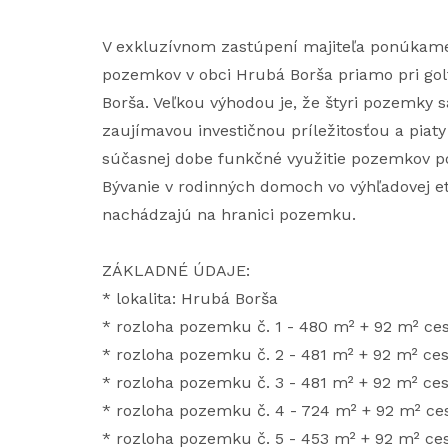
V exkluzívnom zastúpení majiteľa ponúkame
pozemkov v obci Hrubá Borša priamo pri g
Borša. Veľkou výhodou je, že štyri pozemky 
zaujímavou investičnou príležitosťou a piat
súčasnej dobe funkčné využitie pozemkov p
Bývanie v rodinných domoch vo výhľadovej etap
nachádzajú na hranici pozemku.
ZÁKLADNÉ ÚDAJE:
* lokalita: Hrubá Borša
* rozloha pozemku č. 1 - 480 m² + 92 m² ce
* rozloha pozemku č. 2 - 481 m² + 92 m² ces
* rozloha pozemku č. 3 - 481 m² + 92 m² ces
* rozloha pozemku č. 4 - 724 m² + 92 m² ce
* rozloha pozemku č. 5 - 453 m² + 92 m² ce