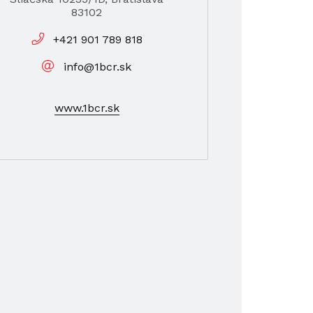
83102
+421 901 789 818
info@1bcr.sk
www.1bcr.sk