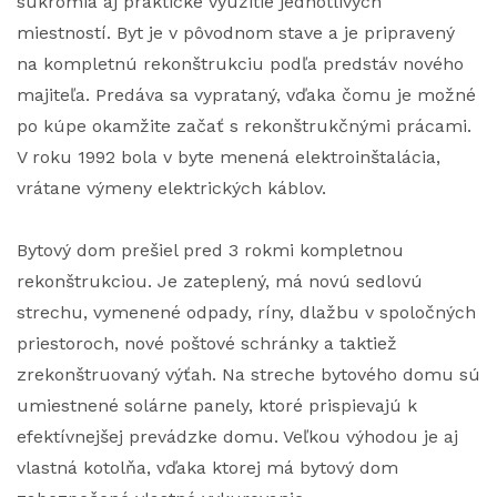
súkromia aj praktické využitie jednotlivých
miestností. Byt je v pôvodnom stave a je pripravený
na kompletnú rekonštrukciu podľa predstáv nového
majiteľa. Predáva sa vyprataný, vďaka čomu je možné
po kúpe okamžite začať s rekonštrukčnými prácami.
V roku 1992 bola v byte menená elektroinštalácia,
vrátane výmeny elektrických káblov.
Bytový dom prešiel pred 3 rokmi kompletnou
rekonštrukciou. Je zateplený, má novú sedlovú
strechu, vymenené odpady, ríny, dlažbu v spoločných
priestoroch, nové poštové schránky a taktiež
zrekonštruovaný výťah. Na streche bytového domu sú
umiestnené solárne panely, ktoré prispievajú k
efektívnejšej prevádzke domu. Veľkou výhodou je aj
vlastná kotolňa, vďaka ktorej má bytový dom