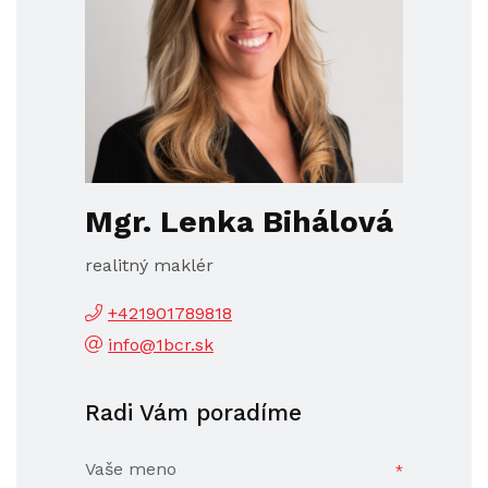
Mgr. Lenka Bihálová
realitný maklér
+421901789818
info@1bcr.sk
Radi Vám poradíme
Vaše meno