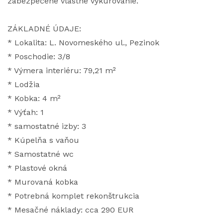
zabezpečené vlastné vykurovanie.
ZÁKLADNÉ ÚDAJE:
* Lokalita: L. Novomeského ul., Pezinok
* Poschodie: 3/8
* Výmera interiéru: 79,21 m²
* Lodžia
* Kobka: 4 m²
* Výťah: 1
* samostatné izby: 3
* Kúpelňa s vaňou
* Samostatné wc
* Plastové okná
* Murovaná kobka
* Potrebná komplet rekonštrukcia
* Mesačné náklady: cca 290 EUR