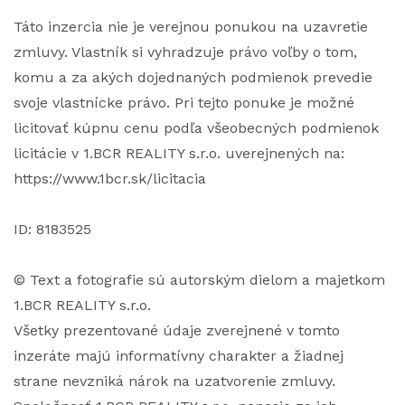
Táto inzercia nie je verejnou ponukou na uzavretie
zmluvy. Vlastník si vyhradzuje právo voľby o tom,
komu a za akých dojednaných podmienok prevedie
svoje vlastnícke právo. Pri tejto ponuke je možné
licitovať kúpnu cenu podľa všeobecných podmienok
licitácie v 1.BCR REALITY s.r.o. uverejnených na:
https://www.1bcr.sk/licitacia
ID: 8183525
© Text a fotografie sú autorským dielom a majetkom
1.BCR REALITY s.r.o.
Všetky prezentované údaje zverejnené v tomto
inzeráte majú informatívny charakter a žiadnej
strane nevzniká nárok na uzatvorenie zmluvy.