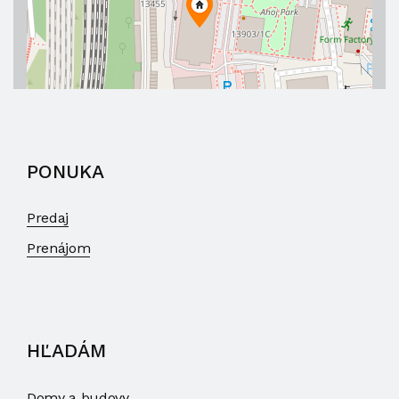
PONUKA
Predaj
Prenájom
HĽADÁM
Domy a budovy