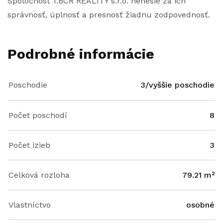
Spoločnosť 1.BCR REALITY s.r.o. nenesie za ich
správnosť, úplnosť a presnosť žiadnu zodpovednosť.
Podrobné informácie
Poschodie
3/vyššie poschodie
Počet poschodí
8
Počet izieb
3
Celková rozloha
79.21 m²
Vlastníctvo
osobné