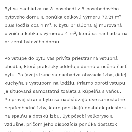
Byt sa nachádza na 3. poschodí z 8-poschodového
bytového domu a ponúka celkovú výmeru 79,21 m²
plus lodžia cca 4 m². K bytu prislúcha aj murovaná
pivničná kobka s výmerou 4 m², ktorá sa nachádza na
prízemí bytového domu.
Po vstupe do bytu vás privíta priestranná vstupná
chodba, ktorá prakticky oddeľuje dennú a nočnú časť
bytu. Po ľavej strane sa nachádza obývacia izba, ďalej
kuchyňa s výstupom na lodžiu. Priamo oproti vstupu
je situovaná samostatná toaleta a kúpeľňa s vaňou.
Po pravej strane bytu sa nachádzajú dve samostatné
nepriechodné izby, ktoré ponúkajú dostatok priestoru
na spálňu a detskú izbu. Byt pôsobí veľkoryso a
vzdušne, pričom jeho dispozícia ponúka dostatok