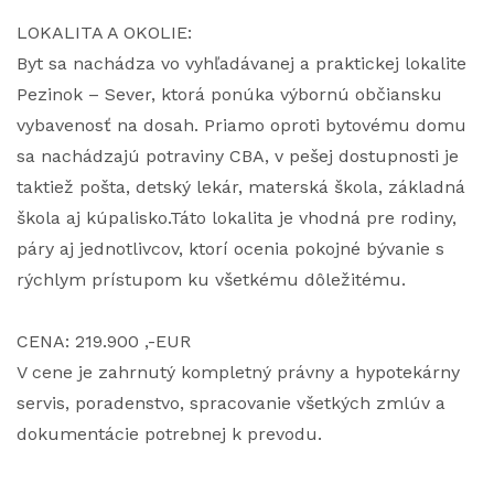
LOKALITA A OKOLIE:
Byt sa nachádza vo vyhľadávanej a praktickej lokalite
Pezinok – Sever, ktorá ponúka výbornú občiansku
vybavenosť na dosah. Priamo oproti bytovému domu
sa nachádzajú potraviny CBA, v pešej dostupnosti je
taktiež pošta, detský lekár, materská škola, základná
škola aj kúpalisko.Táto lokalita je vhodná pre rodiny,
páry aj jednotlivcov, ktorí ocenia pokojné bývanie s
rýchlym prístupom ku všetkému dôležitému.
CENA: 219.900 ,-EUR
V cene je zahrnutý kompletný právny a hypotekárny
servis, poradenstvo, spracovanie všetkých zmlúv a
dokumentácie potrebnej k prevodu.