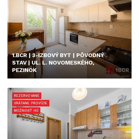
1.BCR | 3-IZBOVÝ BYT | PÔVODNÝ
STAV | UL. L. NOVOMESKÉHO,
PEZINOK
CENA V RK
REZERVOVANÉ
VRÁTANE PROVÍZIE
MOŽNOSŤ HÚ