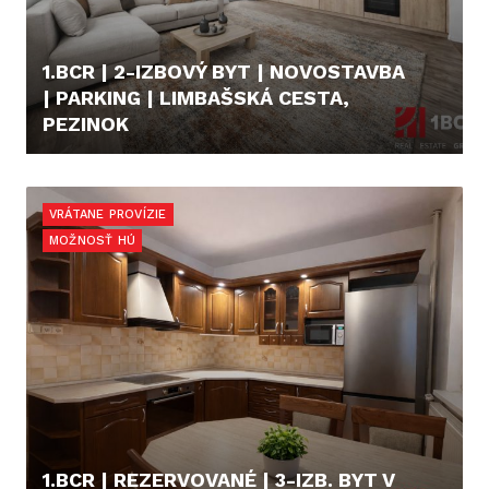
1.BCR | 2-IZBOVÝ BYT | NOVOSTAVBA
| PARKING | LIMBAŠSKÁ CESTA,
PEZINOK
222.000,- €
VRÁTANE PROVÍZIE
MOŽNOSŤ HÚ
1.BCR | REZERVOVANÉ | 3-IZB. BYT V