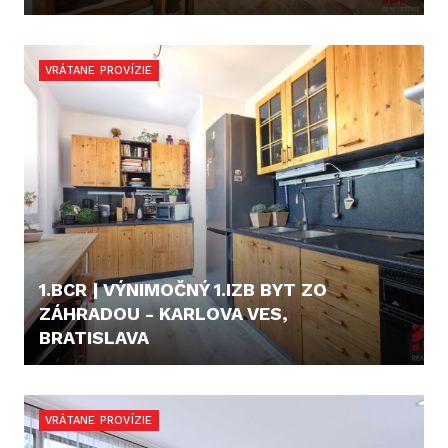
229.900,- €
VRÁTANE PROVÍZIE
1.BCR | VÝNIMOČNÝ 1.IZB BYT ZO
ZÁHRADOU - KARLOVA VES,
BRATISLAVA
187.000,- €
VRÁTANE PROVÍZIE