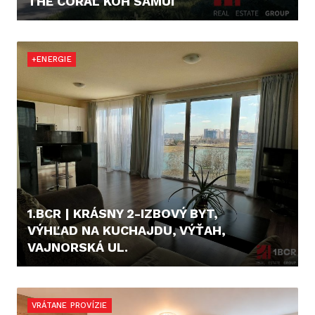
THE CORAL KOH SAMUI
179.245,- €
+ENERGIE
1.BCR | KRÁSNY 2-IZBOVÝ BYT,
VÝHĽAD NA KUCHAJDU, VÝŤAH,
VAJNORSKÁ UL.
800,- €/MES.
VRÁTANE PROVÍZIE