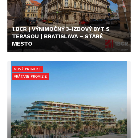
1.BCR | VÝNIMOČNÝ 3-IZBOVÝ BYT S
TERASOU | BRATISLAVA – STARÉ
MESTO
479.000,- €
NOVÝ PROJEKT
VRÁTANE PROVÍZIE