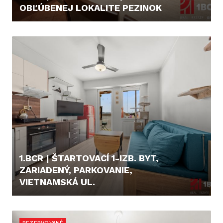
OBĽÚBENEJ LOKALITE PEZINOK
211.990,- €
1.BCR | ŠTARTOVACÍ 1-IZB. BYT,
ZARIADENÝ, PARKOVANIE,
VIETNAMSKÁ UL.
159.000,- €