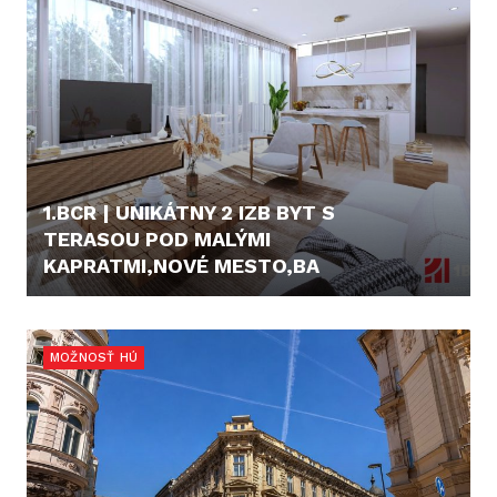
1.BCR | UNIKÁTNY 2 IZB BYT S
TERASOU POD MALÝMI
KAPRATMI,NOVÉ MESTO,BA
349.990,- €
MOŽNOSŤ HÚ