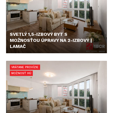
SVETLÝ 1,5-IZBOVÝ BYT S
MOŽNOSŤOU ÚPRAVY NA 2-IZBOVÝ |
LAMAČ
199.900,- €
VRÁTANE PROVÍZIE
MOŽNOSŤ HÚ