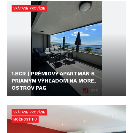
VRÁTANE PROVÍZIE
1.BCR | PRÉMIOVÝ APARTMÁN S
PRIAMYM VÝHĽADOM NA MORE,
OSTROV PAG
CENA V RK
VRÁTANE PROVÍZIE
MOŽNOSŤ HÚ