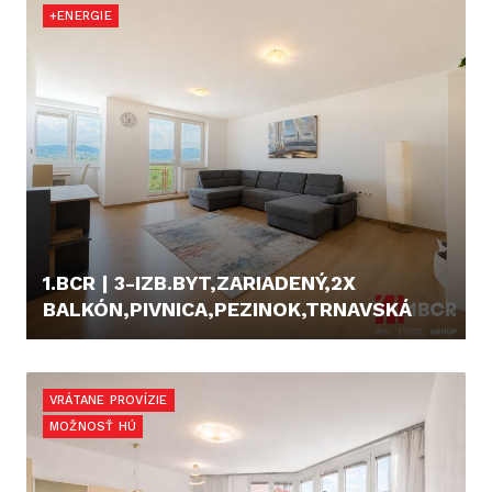
+ENERGIE
1.BCR | 3-IZB.BYT,ZARIADENÝ,2X
BALKÓN,PIVNICA,PEZINOK,TRNAVSKÁ
750,- €
VRÁTANE PROVÍZIE
MOŽNOSŤ HÚ