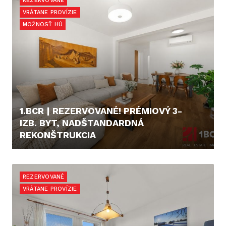
REZERVOVANÉ
VRÁTANE PROVÍZIE
MOŽNOSŤ HÚ
1.BCR | REZERVOVANÉ! PRÉMIOVÝ 3-
IZB. BYT, NADŠTANDARDNÁ
REKONŠTRUKCIA
CENA V RK
REZERVOVANÉ
VRÁTANE PROVÍZIE