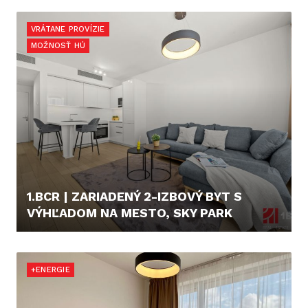
850,- €
VRÁTANE PROVÍZIE
MOŽNOSŤ HÚ
1.BCR | ZARIADENÝ 2-IZBOVÝ BYT S
VÝHĽADOM NA MESTO, SKY PARK
396.000,- €
+ENERGIE