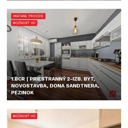
850,- €/MES.
VRÁTANE PROVÍZIE
MOŽNOSŤ HÚ
1.BCR | PRIESTRANNÝ 2-IZB. BYT,
NOVOSTAVBA, DONA SANDTNERA,
PEZINOK
219.900,- €
MOŽNOSŤ HÚ