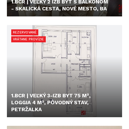
1.BCR | VEĽKÝ 2 IZB BYT S BALKÓNOM
- SKALICKÁ CESTA, NOVÉ MESTO, BA
680,- €
REZERVOVANÉ
VRÁTANE PROVÍZIE
1.BCR | VEĽKÝ 3-IZB BYT 75 M²,
LOGGIA 4 M², PÔVODNÝ STAV,
PETRŽALKA
225.000,- €