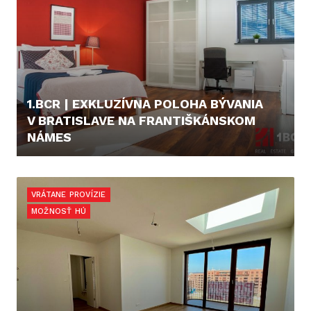
1.BCR | EXKLUZÍVNA POLOHA BÝVANIA
V BRATISLAVE NA FRANTIŠKÁNSKOM
NÁMES
449.000,- €
VRÁTANE PROVÍZIE
MOŽNOSŤ HÚ