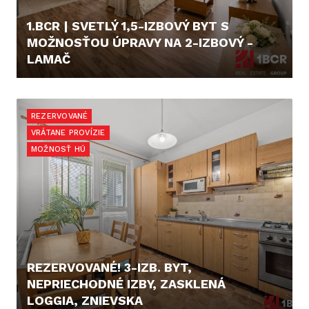
1.BCR | SVETLÝ 1,5-IZBOVÝ BYT S
MOŽNOSŤOU ÚPRAVY NA 2-IZBOVÝ -
LAMAČ
199.900,- €
REZERVOVANÉ
VRÁTANE PROVÍZIE
MOŽNOSŤ HÚ
REZERVOVANÉ! 3-IZB. BYT,
NEPRIECHODNÉ IZBY, ZASKLENÁ
LOGGIA, ZNIEVSKA