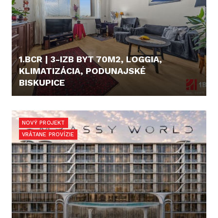
1.BCR | 3-IZB BYT 70M2, LOGGIA,
KLIMATIZÁCIA, PODUNAJSKÉ
BISKUPICE
206.000,- €
NOVÝ PROJEKT
VRÁTANE PROVÍZIE