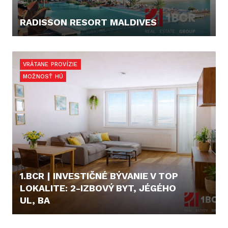
RADISSON RESORT MALDIVES
219.900,- €
VRÁTANE PROVÍZIE
MOŽNOSŤ HÚ
1.BCR | INVESTIČNÉ BÝVANIE V TOP
LOKALITE: 2-IZBOVÝ BYT, JÉGÉHO
UL, BA
295.000,- €