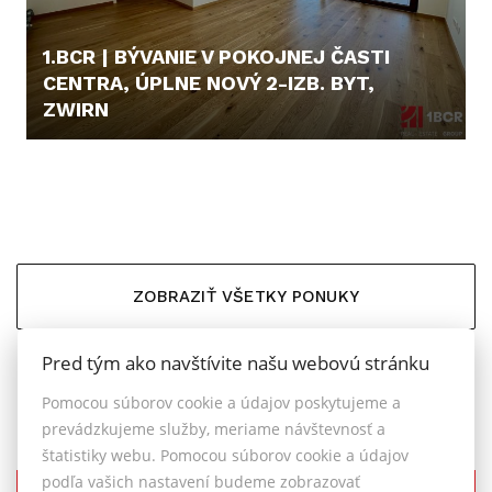
1.BCR | BÝVANIE V POKOJNEJ ČASTI
CENTRA, ÚPLNE NOVÝ 2-IZB. BYT,
ZWIRN
359.999,- €
ZOBRAZIŤ VŠETKY PONUKY
Pred tým ako navštívite našu webovú stránku
Pomocou súborov cookie a údajov poskytujeme a
prevádzkujeme služby, meriame návštevnosť a
štatistiky webu. Pomocou súborov cookie a údajov
podľa vašich nastavení budeme zobrazovať