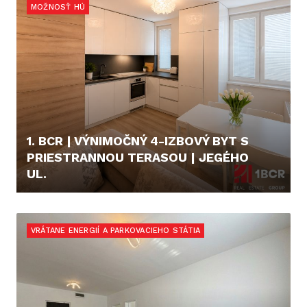
MOŽNOSŤ HÚ
1. BCR | VÝNIMOČNÝ 4-IZBOVÝ BYT S
PRIESTRANNOU TERASOU | JEGÉHO
UL.
515.000,- €
VRÁTANE ENERGIÍ A PARKOVACIEHO STÁTIA