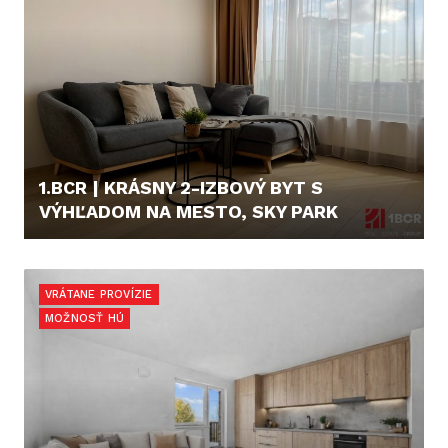
1.BCR | KRÁSNY 2-IZBOVÝ BYT S
VÝHĽADOM NA MESTO, SKY PARK
1.100,- €/MES.
VRÁTANE PROVÍZIE
MOŽNOSŤ HÚ