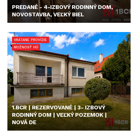
PREDANÉ - 4-IZBOVÝ RODINNÝ DOM,
NOVOSTAVBA, VEĽKÝ BIEL
184.900,- €
VRÁTANE PROVÍZIE
MOŽNOSŤ HÚ
1.BCR | REZERVOVANÉ | 3- IZBOVÝ
RODINNÝ DOM | VEĽKÝ POZEMOK |
NOVÁ DE
229.000,- €