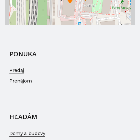
PONUKA
Predaj
Prenájom
HĽADÁM
Domy a budovy