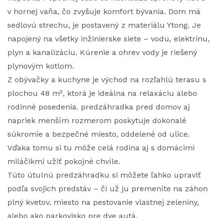
v hornej vaňa, čo zvyšuje komfort bývania. Dom má
sedlovú strechu, je postavený z materiálu Ytong. Je
napojený na všetky inžinierske siete – vodu, elektrinu,
plyn a kanalizáciu. Kúrenie a ohrev vody je riešený
plynovým kotlom.
Z obývačky a kuchyne je východ na rozľahlú terasu s
plochou 48 m², ktorá je ideálna na relaxáciu alebo
rodinné posedenia. predzáhradka pred domov aj
napriek menším rozmerom poskytuje dokonalé
súkromie a bezpečné miesto, oddelené od ulice.
Vďaka tomu si tu môže celá rodina aj s domácimi
miláčikmi užiť pokojné chvíle.
Túto útulnú predzáhradku si môžete ľahko upraviť
podľa svojich predstáv – či už ju premeníte na záhon
plný kvetov, miesto na pestovanie vlastnej zeleniny,
alebo ako parkovisko pre dve autá.