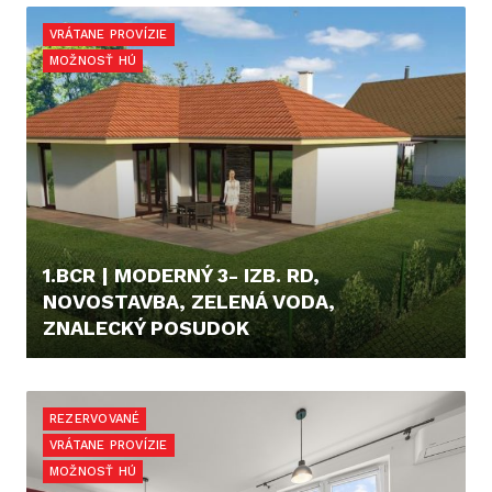
VRÁTANE PROVÍZIE
MOŽNOSŤ HÚ
1.BCR | MODERNÝ 3- IZB. RD,
NOVOSTAVBA, ZELENÁ VODA,
ZNALECKÝ POSUDOK
248.000,- €
REZERVOVANÉ
VRÁTANE PROVÍZIE
MOŽNOSŤ HÚ