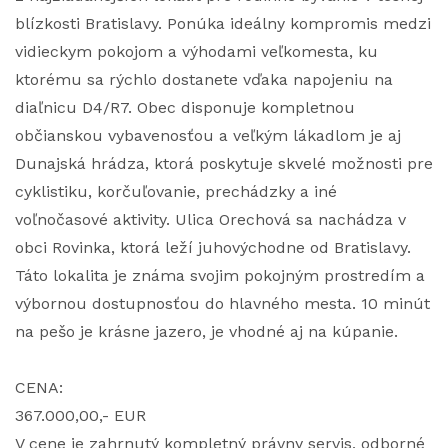
blízkosti Bratislavy. Ponúka ideálny kompromis medzi
vidieckym pokojom a výhodami veľkomesta, ku
ktorému sa rýchlo dostanete vďaka napojeniu na
diaľnicu D4/R7. Obec disponuje kompletnou
občianskou vybavenosťou a veľkým lákadlom je aj
Dunajská hrádza, ktorá poskytuje skvelé možnosti pre
cyklistiku, korčuľovanie, prechádzky a iné
voľnočasové aktivity. Ulica Orechová sa nachádza v
obci Rovinka, ktorá leží juhovýchodne od Bratislavy.
Táto lokalita je známa svojim pokojným prostredím a
výbornou dostupnosťou do hlavného mesta. 10 minút
na pešo je krásne jazero, je vhodné aj na kúpanie.
CENA:
367.000,00,- EUR
V cene je zahrnutý kompletný právny servis, odborné