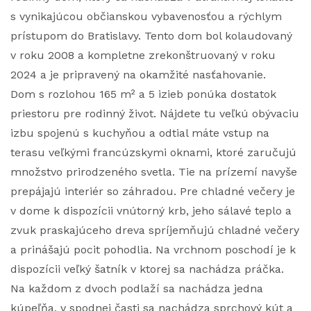
s vynikajúcou občianskou vybavenosťou a rýchlym
prístupom do Bratislavy. Tento dom bol kolaudovaný
v roku 2008 a kompletne zrekonštruovaný v roku
2024 a je pripravený na okamžité nasťahovanie.
Dom s rozlohou 165 m² a 5 izieb ponúka dostatok
priestoru pre rodinný život. Nájdete tu veľkú obývaciu
izbu spojenú s kuchyňou a odtial máte vstup na
terasu veľkými francúzskymi oknami, ktoré zaručujú
množstvo prirodzeného svetla. Tie na prízemí navyše
prepájajú interiér so záhradou. Pre chladné večery je
v dome k dispozícii vnútorný krb, jeho sálavé teplo a
zvuk praskajúceho dreva spríjemňujú chladné večery
a prinášajú pocit pohodlia. Na vrchnom poschodí je k
dispozícii veľký šatník v ktorej sa nachádza práčka.
Na každom z dvoch podlaží sa nachádza jedna
kúpeľňa, v spodnej časti sa nachádza sprchový kút a