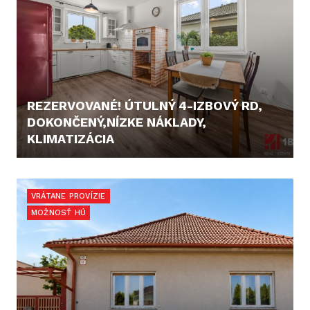
REZERVOVANÉ! ÚTULNÝ 4-IZBOVÝ RD,
DOKONČENÝ,NÍZKE NÁKLADY,
KLIMATIZÁCIA
328.000,- €
VRÁTANE PROVÍZIE
MOŽNOSŤ HÚ