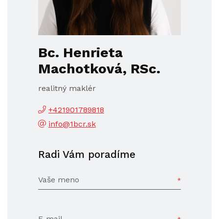
Bc. Henrieta
Machotková, RSc.
realitný maklér
+421901789818
info@1bcr.sk
Radi Vám poradíme
Vaše meno
E-mail