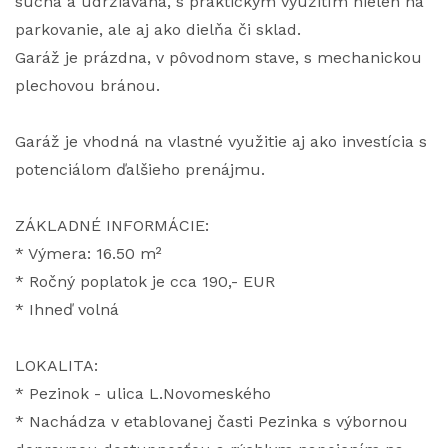
suchá a udržiavaná, s praktickým využitím nielen na
parkovanie, ale aj ako dielňa či sklad.
Garáž je prázdna, v pôvodnom stave, s mechanickou
plechovou bránou.
Garáž je vhodná na vlastné využitie aj ako investícia s
potenciálom ďalšieho prenájmu.
ZÁKLADNÉ INFORMÁCIE:
* Výmera: 16.50 m²
* Ročný poplatok je cca 190,- EUR
* Ihneď volná
LOKALITA:
* Pezinok - ulica L.Novomeského
* Nachádza v etablovanej časti Pezinka s výbornou