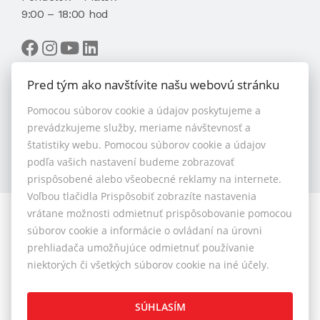
9:00 – 18:00 hod
Pred tým ako navštívite našu webovú stránku
Pomocou súborov cookie a údajov poskytujeme a
VYBRAŤ MAKLÉRA
prevádzkujeme služby, meriame návštevnosť a
štatistiky webu. Pomocou súborov cookie a údajov
podľa vašich nastavení budeme zobrazovať
prispôsobené alebo všeobecné reklamy na internete.
Voľbou tlačidla Prispôsobiť zobrazíte nastavenia
vrátane možnosti odmietnuť prispôsobovanie pomocou
© 2026 - 1.BCR s.r.o.
súborov cookie a informácie o ovládaní na úrovni
Sliačska 10235/1D, Bratislava 83102, Tel.: +421 901 789
prehliadača umožňujúce odmietnuť používanie
818 , Mobil: +421 901 789 818 , E-mail: info@1bcr.sk
niektorých či všetkých súborov cookie na iné účely.
Reklamačný poriadok
Cenník realitných služieb
SÚHLASÍM
Všeobecné obchodné podmienky
GDPR
Pravidlá