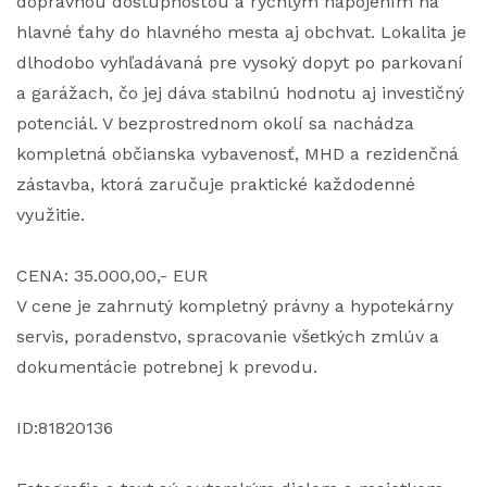
dopravnou dostupnosťou a rýchlym napojením na
hlavné ťahy do hlavného mesta aj obchvat. Lokalita je
dlhodobo vyhľadávaná pre vysoký dopyt po parkovaní
a garážach, čo jej dáva stabilnú hodnotu aj investičný
potenciál. V bezprostrednom okolí sa nachádza
kompletná občianska vybavenosť, MHD a rezidenčná
zástavba, ktorá zaručuje praktické každodenné
využitie.
CENA: 35.000,00,- EUR
V cene je zahrnutý kompletný právny a hypotekárny
servis, poradenstvo, spracovanie všetkých zmlúv a
dokumentácie potrebnej k prevodu.
ID:81820136