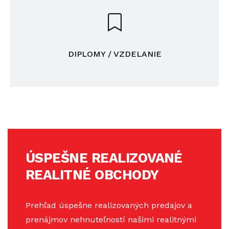
DIPLOMY / VZDELANIE
ÚSPEŠNE REALIZOVANÉ
REALITNÉ OBCHODY
Prehľad úspešne realizovaných predajov a
prenájmov nehnuteľností našimi realitnými