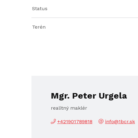
Status
Terén
Mgr. Peter Urgela
realitný maklér
+421901789818
info@1bcr.sk