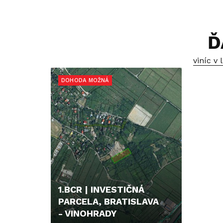
Ď
viníc v
DOHODA MOŽNÁ
1.BCR | INVESTIČNÁ
PARCELA, BRATISLAVA
- VINOHRADY