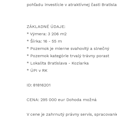
pohľadu investície v atraktívnej časti Bratis
ZÁKLADNÉ ÚDAJE:
* Výmera: 3 206 m2
* Šírka: 16 - 55 m
* Pozemok je mierne svahovitý a slnečný
* Pozemok kategórie trvalý trávny porast
* Lokalita Bratislava - Koziarka
* ÚPI v RK
ID: 81816201
CENA: 295 000 eur Dohoda možná
V cene je zahrnutý právny servis, spracova