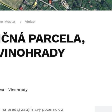
ové Mesto
Vinice
TIČNÁ PARCELA,
 VINOHRADY
ava - Vinohrady
 na predaj zaujímavý pozemok z