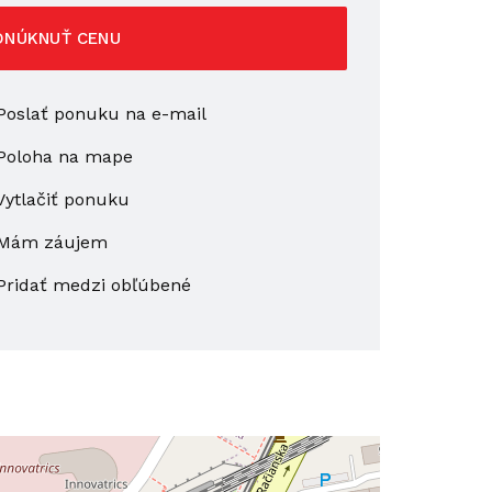
ONÚKNUŤ CENU
oslať ponuku na e-mail
Poloha na mape
ytlačiť ponuku
Mám záujem
Pridať medzi obľúbené