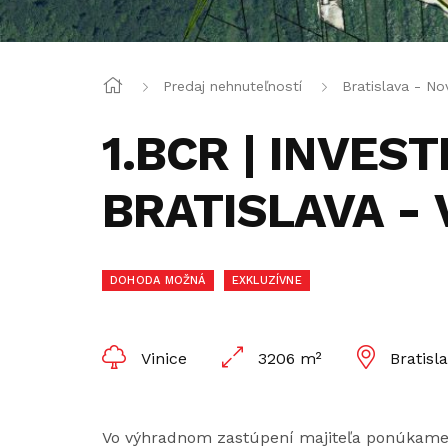
Predaj nehnuteľností
Bratislava - N
1.BCR | INVES
BRATISLAVA -
DOHODA MOŽNÁ
EXKLUZÍVNE
Vinice
3206 m²
Bratisl
Vo výhradnom zastúpení majiteľa ponúkame