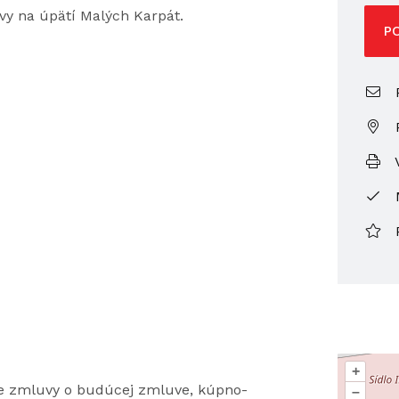
lavy na úpätí Malých Karpát.
P
P
V
+
nie zmluvy o budúcej zmluve, kúpno-
–