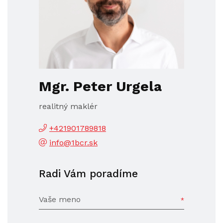
Mgr. Peter Urgela
realitný maklér
+421901789818
info@1bcr.sk
Radi Vám poradíme
Vaše meno