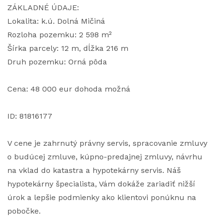
ZÁKLADNÉ ÚDAJE:
Lokalita: k.ú. Dolná Mičiná
Rozloha pozemku: 2 598 m²
Šírka parcely: 12 m, dĺžka 216 m
Druh pozemku: Orná pôda
Cena: 48 000 eur dohoda možná
ID: 81816177
V cene je zahrnutý právny servis, spracovanie zmluvy
o budúcej zmluve, kúpno-predajnej zmluvy, návrhu
na vklad do katastra a hypotekárny servis. Náš
hypotekárny špecialista, Vám dokáže zariadiť nižší
úrok a lepšie podmienky ako klientovi ponúknu na
pobočke.