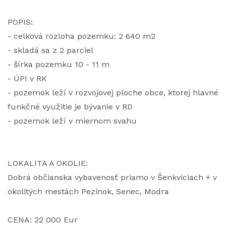
POPIS:
- celková rozloha pozemku: 2 640 m2
- skladá sa z 2 parciel
- šírka pozemku 10 - 11 m
- ÚPI v RK
- pozemok leží v rozvojovej ploche obce, ktorej hlavné
funkčné využitie je bývanie v RD
- pozemok leží v miernom svahu
LOKALITA A OKOLIE:
Dobrá občianska vybavenosť priamo v Šenkviciach + v
okolitých mestách Pezinok, Senec, Modra
CENA: 22 000 Eur