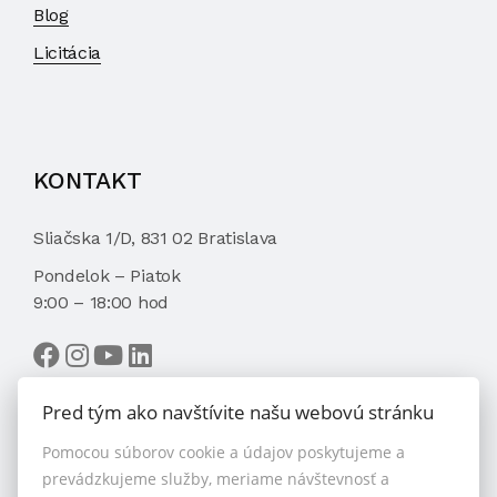
Blog
Licitácia
KONTAKT
Sliačska 1/D, 831 02 Bratislava
Pondelok – Piatok
9:00 – 18:00 hod
Pred tým ako navštívite našu webovú stránku
Pomocou súborov cookie a údajov poskytujeme a
VYBRAŤ MAKLÉRA
prevádzkujeme služby, meriame návštevnosť a