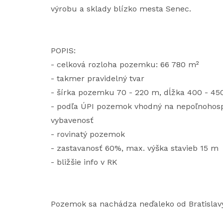
výrobu a sklady blízko mesta Senec.
POPIS:
- celková rozloha pozemku: 66 780 m²
- takmer pravidelný tvar
- šírka pozemku 70 - 220 m, dĺžka 400 - 4
- podľa ÚPI pozemok vhodný na nepoľnohosp
vybavenosť
- rovinatý pozemok
- zastavanosť 60%, max. výška stavieb 15 m
- bližšie info v RK
Pozemok sa nachádza neďaleko od Bratislavy 