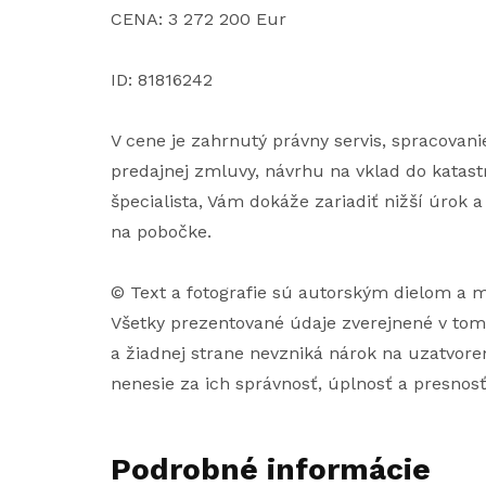
CENA: 3 272 200 Eur
ID: 81816242
V cene je zahrnutý právny servis, spracova
predajnej zmluvy, návrhu na vklad do katast
špecialista, Vám dokáže zariadiť nižší úrok 
na pobočke.
© Text a fotografie sú autorským dielom a
Všetky prezentované údaje zverejnené v tom
a žiadnej strane nevzniká nárok na uzatvoren
nenesie za ich správnosť, úplnosť a presnos
Podrobné informácie