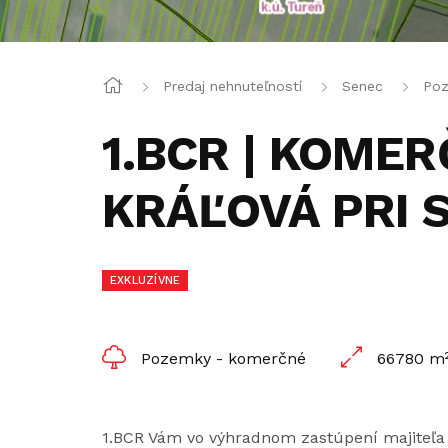
Predaj nehnuteľností
Senec
Poz
1.BCR | KOME
KRÁĽOVÁ PRI 
EXKLUZÍVNE
Pozemky - komerčné
66780 m
1.BCR Vám vo výhradnom zastúpení majiteľ