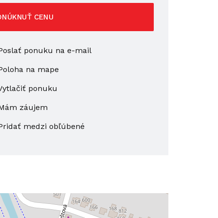
ONÚKNUŤ CENU
oslať ponuku na e-mail
Poloha na mape
ytlačiť ponuku
Mám záujem
Pridať medzi obľúbené