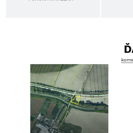
Ď
komer