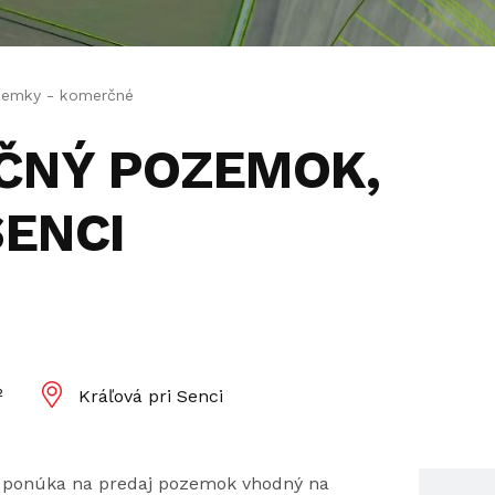
emky - komerčné
RČNÝ POZEMOK,
SENCI
²
Kráľová pri Senci
a ponúka na predaj pozemok vhodný na