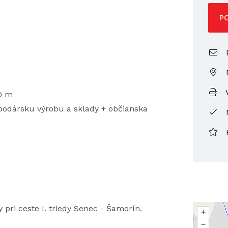
P
P
V
50 m
odársku výrobu a sklady + občianska
pri ceste I. triedy Senec - Šamorín.
+
–