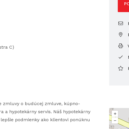
P
P
V
tra C)
nie zmluvy o budúcej zmluve, kúpno-
ra a hypotekárny servis. Náš hypotekárny
+
a lepšie podmienky ako klientovi ponúknu
–