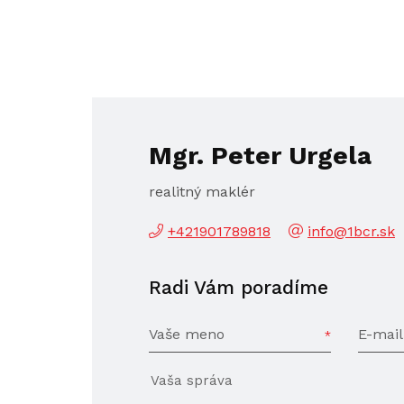
Mgr. Peter Urgela
realitný maklér
+421901789818
info@1bcr.sk
Radi Vám poradíme
Vaše meno
E-mail