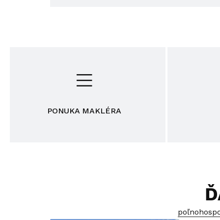
PONUKA MAKLÉRA
Ď
poľnohospo