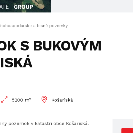
ľnohospodárske a lesné pozemky
MOK S BUKOVÝM
ISKÁ
5200 m²
Košariská
sný pozemok v katastri obce Košariská.