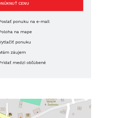
ONÚKNUŤ CENU
oslať ponuku na e-mail
Poloha na mape
ytlačiť ponuku
Mám záujem
Pridať medzi obľúbené