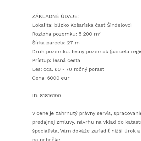
ZÁKLADNÉ ÚDAJE:
Lokalita: blízko Košariská časť Šindelovci
Rozloha pozemku: 5 200 m²
Šírka parcely: 27 m
Druh pozemku: lesný pozemok (parcela regis
Prístup: lesná cesta
Les: cca. 60 - 70 ročný porast
Cena: 6000 eur
ID: 81816190
V cene je zahrnutý právny servis, spracova
predajnej zmluvy, návrhu na vklad do katast
špecialista, Vám dokáže zariadiť nižší úrok 
na pobočke.