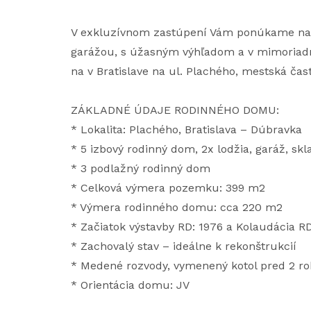
V exkluzívnom zastúpení Vám ponúkame na p
garážou, s úžasným výhľadom a v mimoriadn
na v Bratislave na ul. Plachého, mestská čas
ZÁKLADNÉ ÚDAJE RODINNÉHO DOMU:
* Lokalita: Plachého, Bratislava – Dúbravka
* 5 izbový rodinný dom, 2x lodžia, garáž, skl
* 3 podlažný rodinný dom
* Celková výmera pozemku: 399 m2
* Výmera rodinného domu: cca 220 m2
* Začiatok výstavby RD: 1976 a Kolaudácia RD
* Zachovalý stav – ideálne k rekonštrukcií
* Medené rozvody, vymenený kotol pred 2 r
* Orientácia domu: JV