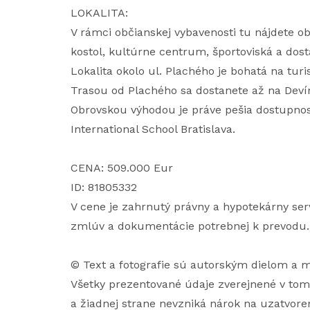
LOKALITA:
V rámci občianskej vybavenosti tu nájdete obc
kostol, kultúrne centrum, športoviská a dosta
Lokalita okolo ul. Plachého je bohatá na turis
Trasou od Plachého sa dostanete až na Devín
Obrovskou výhodou je práve pešia dostupnosť
International School Bratislava.
CENA: 509.000 Eur
ID: 81805332
V cene je zahrnutý právny a hypotekárny ser
zmlúv a dokumentácie potrebnej k prevodu.
© Text a fotografie sú autorským dielom a
Všetky prezentované údaje zverejnené v tom
a žiadnej strane nevzniká nárok na uzatvoren