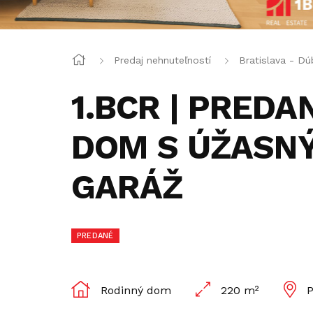
Predaj nehnuteľností
Bratislava - Dú
1.BCR | PREDA
DOM S ÚŽASN
GARÁŽ
PREDANÉ
Rodinný dom
220 m²
P