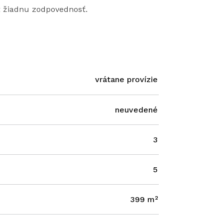
ť žiadnu zodpovednosť.
vrátane provízie
neuvedené
3
5
399 m²