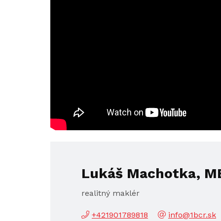
Lukáš Machotka, MB
realitný maklér
+421901789818
info@1bcr.sk