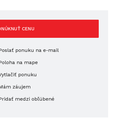
ONÚKNUŤ CENU
oslať ponuku na e-mail
Poloha na mape
ytlačiť ponuku
Mám záujem
Pridať medzi obľúbené