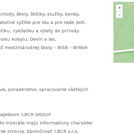
+
hody, školy, škôlky, služby, banky,
–
točné vyžitie pre Vás a pre Vaše deti.
tiku, cyklistiku a výlety do prírody.
sku kobylu, Devín a les.
 medzinárodnej školy - BISB - British
vis, poradenstvo, spracovanie všetkých
 majetkom 1.BCR GROUP
to inzeráte majú informatívny charakter
ie zmluvy. Spoločnosť 1.BCR s.r.o.