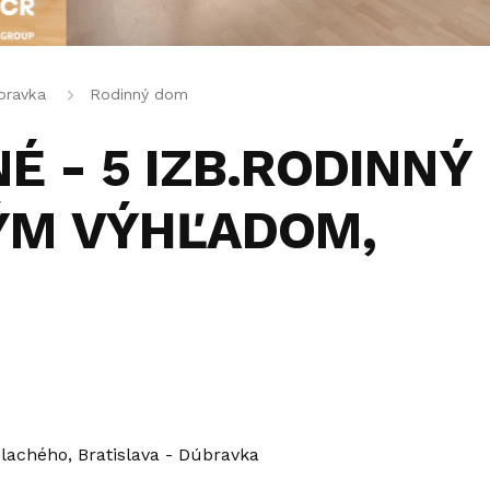
bravka
Rodinný dom
NÉ - 5 IZB.RODINNÝ
ÝM VÝHĽADOM,
lachého, Bratislava - Dúbravka