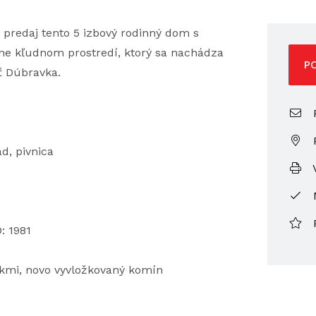
redaj tento 5 izbový rodinný dom s
e kľudnom prostredí, ktorý sa nachádza
P
ť Dúbravka.
P
ad, pivnica
V
: 1981
okmi, novo vyvložkovaný komín