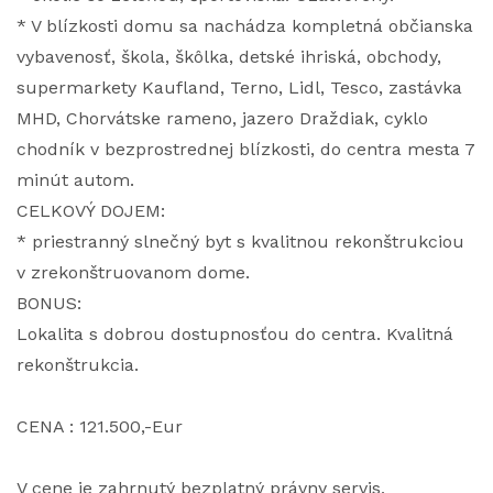
* V blízkosti domu sa nachádza kompletná občianska
vybavenosť, škola, škôlka, detské ihriská, obchody,
supermarkety Kaufland, Terno, Lidl, Tesco, zastávka
MHD, Chorvátske rameno, jazero Draždiak, cyklo
chodník v bezprostrednej blízkosti, do centra mesta 7
minút autom.
CELKOVÝ DOJEM:
* priestranný slnečný byt s kvalitnou rekonštrukciou
v zrekonštruovanom dome.
BONUS:
Lokalita s dobrou dostupnosťou do centra. Kvalitná
rekonštrukcia.
CENA : 121.500,-Eur
V cene je zahrnutý bezplatný právny servis,