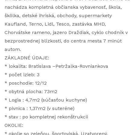
nachádza kompletná občianska vybavenosť, škola,
škôlka, detské ihriská, obchody, supermarkety
Kaufland, Terno, Lidl, Tesco, zastávka MHD,
Chorvátske rameno, jazero Draždiak, cyklo chodník v
bezprostrednej blízkosti, do centra mesta 7 minút
autom.
ZÁKLADNÉ ÚDAJE:
* lokalita: Bratislava –Petržalka-Rovniankova
* počet izieb: 3
* poschodie: 12/12
* obytná plocha: 73m2
* Logia : 4,7m2 (súčasťou kuchyne)
* pivnica : 1,37m2 (v suteréne)
* stav : po kompletnej rekonštrukcii
OKOLIE:
* okolie so zeleňou, športoviská. Uzatvorený.