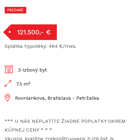
PREDANÉ
121.500,- €
Splátka hypotéky: 464 €/mes.
3-izbový byt
73 m²
Rovniankova, Bratislava - Petržalka
*** U NÁS NEPLATÍTE ŹIADNE POPLATKY OKREM
KÚPNEJ CENY * * *
Vkusný, kvalitne zrekonštruovaný 3-izb.byt /s