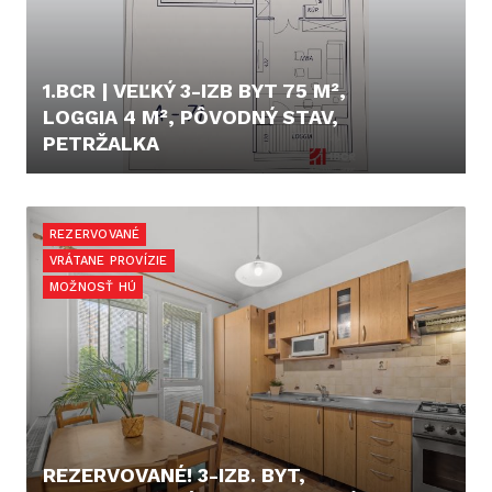
1.BCR | VEĽKÝ 3-IZB BYT 75 M²,
LOGGIA 4 M², PÔVODNÝ STAV,
PETRŽALKA
225.000,- €
REZERVOVANÉ
VRÁTANE PROVÍZIE
MOŽNOSŤ HÚ
REZERVOVANÉ! 3-IZB. BYT,