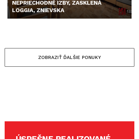
NEPRIECHODNÉ IZBY, ZASKLENÁ
LOGGIA, ZNIEVSKA
229.900,- €
ZOBRAZIŤ ĎALŠIE PONUKY
ÚSPEŠNE REALIZOVANÉ