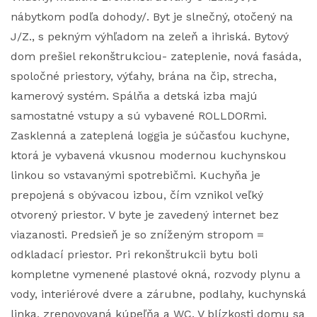
nábytkom podľa dohody/. Byt je slnečný, otočený na
J/Z., s pekným výhľadom na zeleň a ihriská. Bytový
dom prešiel rekonštrukciou- zateplenie, nová fasáda,
spoločné priestory, výťahy, brána na čip, strecha,
kamerový systém. Spálňa a detská izba majú
samostatné vstupy a sú vybavené ROLLDORmi.
Zasklenná a zateplená loggia je súčasťou kuchyne,
ktorá je vybavená vkusnou modernou kuchynskou
linkou so vstavanými spotrebičmi. Kuchyňa je
prepojená s obývacou izbou, čím vznikol veľký
otvorený priestor. V byte je zavedený internet bez
viazanosti. Predsieň je so zníženým stropom =
odkladací priestor. Pri rekonštrukcii bytu boli
kompletne vymenené plastové okná, rozvody plynu a
vody, interiérové dvere a zárubne, podlahy, kuchynská
linka, zrenovovaná kúpeľňa a WC. V blízkosti domu sa