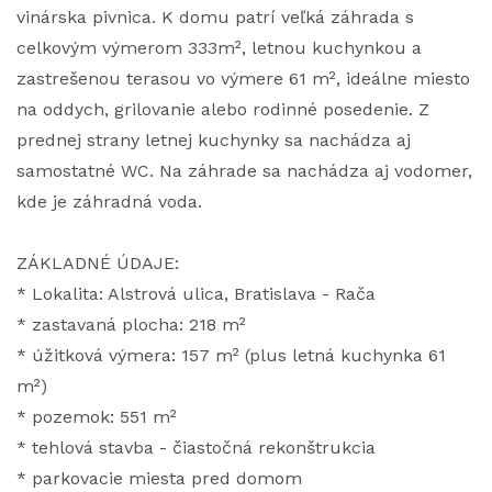
vinárska pivnica. K domu patrí veľká záhrada s
celkovým výmerom 333m², letnou kuchynkou a
zastrešenou terasou vo výmere 61 m², ideálne miesto
na oddych, grilovanie alebo rodinné posedenie. Z
prednej strany letnej kuchynky sa nachádza aj
samostatné WC. Na záhrade sa nachádza aj vodomer,
kde je záhradná voda.
ZÁKLADNÉ ÚDAJE:
* Lokalita: Alstrová ulica, Bratislava - Rača
* zastavaná plocha: 218 m²
* úžitková výmera: 157 m² (plus letná kuchynka 61
m²)
* pozemok: 551 m²
* tehlová stavba - čiastočná rekonštrukcia
* parkovacie miesta pred domom