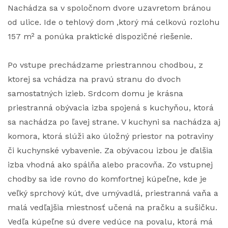
Nachádza sa v spoločnom dvore uzavretom bránou
od ulice. Ide o tehlový dom ,ktorý má celkovú rozlohu
157 m² a ponúka praktické dispozičné riešenie.
Po vstupe prechádzame priestrannou chodbou, z
ktorej sa vchádza na pravú stranu do dvoch
samostatných izieb. Srdcom domu je krásna
priestranná obývacia izba spojená s kuchyňou, ktorá
sa nachádza po ľavej strane. V kuchyni sa nachádza aj
komora, ktorá slúži ako úložný priestor na potraviny
či kuchynské vybavenie. Za obývacou izbou je ďalšia
izba vhodná ako spálňa alebo pracovňa. Zo vstupnej
chodby sa ide rovno do komfortnej kúpeľne, kde je
veľký sprchový kút, dve umývadlá, priestranná vaňa a
malá vedľajšia miestnosť učená na pračku a sušičku.
Vedľa kúpeľne sú dvere vedúce na povalu, ktorá má