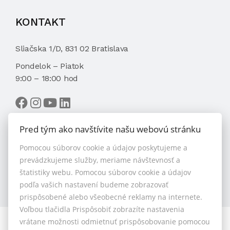
KONTAKT
Sliačska 1/D, 831 02 Bratislava
Pondelok – Piatok
9:00 – 18:00 hod
Pred tým ako navštívite našu webovú stránku
Pomocou súborov cookie a údajov poskytujeme a
VYBRAŤ MAKLÉRA
prevádzkujeme služby, meriame návštevnosť a
štatistiky webu. Pomocou súborov cookie a údajov
podľa vašich nastavení budeme zobrazovať
prispôsobené alebo všeobecné reklamy na internete.
Voľbou tlačidla Prispôsobiť zobrazíte nastavenia
vrátane možnosti odmietnuť prispôsobovanie pomocou
© 2026 - 1.BCR s.r.o.