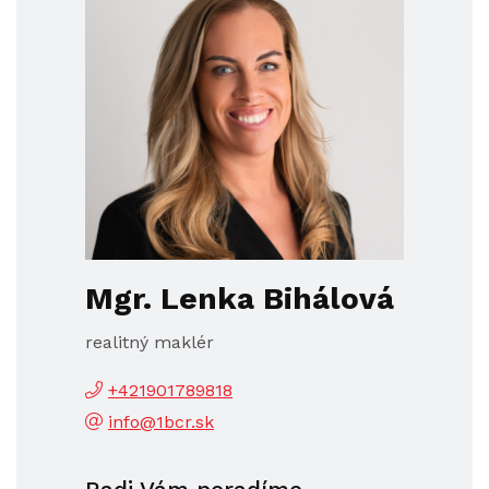
Mgr. Lenka Bihálová
realitný maklér
+421901789818
info@1bcr.sk