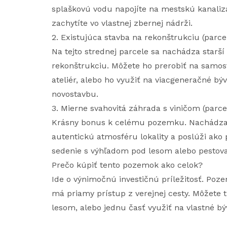
splaškovú vodu napojíte na mestskú kanaliz
zachytíte vo vlastnej zbernej nádrži.
2. Existujúca stavba na rekonštrukciu (parce
Na tejto strednej parcele sa nachádza starš
rekonštrukciu. Môžete ho prerobiť na samos
ateliér, alebo ho využiť na viacgeneračné bý
novostavbu.
3. Mierne svahovitá záhrada s viničom (parc
Krásny bonus k celému pozemku. Nachádza sa
autentickú atmosféru lokality a poslúži ako 
sedenie s výhľadom pod lesom alebo pestova
Prečo kúpiť tento pozemok ako celok?
Ide o výnimočnú investičnú príležitosť. Poz
má priamy prístup z verejnej cesty. Môžete 
lesom, alebo jednu časť využiť na vlastné b