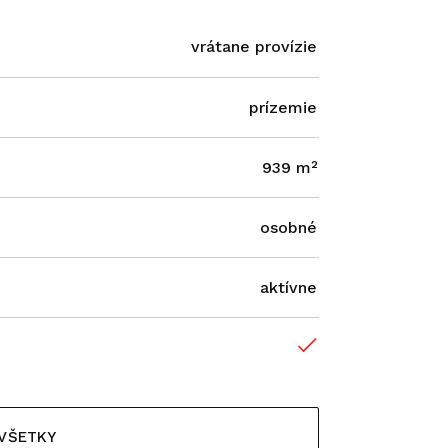
vrátane provízie
prízemie
939 m²
osobné
aktívne
 VŠETKY