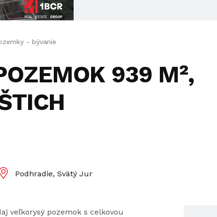
ozemky - bývanie
 POZEMOK 939 M²,
EŠTICH
Podhradie, Svätý Jur
aj veľkorysý pozemok s celkovou