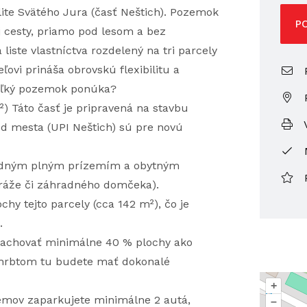
lite Svätého Jura (časť Neštich). Pozemok
P
j cesty, priamo pod lesom a bez
liste vlastníctva rozdelený na tri parcely
ovi prináša obrovskú flexibilitu a
P
 veľký pozemok ponúka?
²) Táto časť je pripravená na stavbu
V
 mesta (UPI Neštich) sú pre novú
 jedným plným prízemím a obytným
ráže či záhradného domčeka).
hy tejto parcely (cca 142 m²), čo je
.
zachovať minimálne 40 % plochy ako
chrbtom tu budete mať dokonalé
+
émov zaparkujete minimálne 2 autá,
–