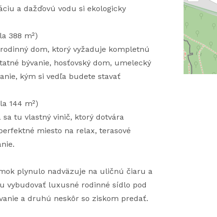
áciu a dažďovú vodu si ekologicky
la 388 m²)
í rodinný dom, ktorý vyžaduje kompletnú
tatné bývanie, hosťovský dom, umelecký
vanie, kým si vedľa budete stavať
ela 144 m²)
 tu vlastný vinič, ktorý dotvára
perfektné miesto na relax, terasové
nie.
emok plynulo nadväzuje na uličnú čiaru a
tu vybudovať luxusné rodinné sídlo pod
ývanie a druhú neskôr so ziskom predať.