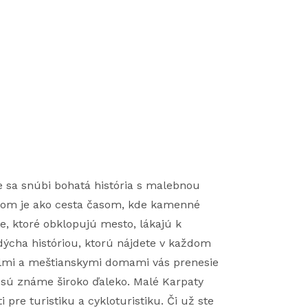
de sa snúbi bohatá história s malebnou
trom je ako cesta časom, kde kamenné
e, ktoré obklopujú mesto, lákajú k
dýcha históriou, ktorú nájdete v každom
olmi a meštianskymi domami vás prenesie
 sú známe široko ďaleko. Malé Karpaty
re turistiku a cykloturistiku. Či už ste