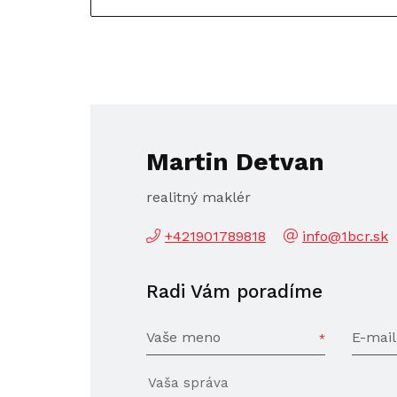
Martin Detvan
realitný maklér
+421901789818
info@1bcr.sk
Radi Vám poradíme
Vaše meno
E-mail