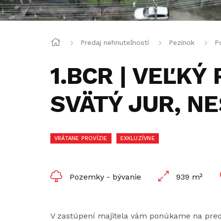
Predaj nehnuteľností
Pezinok
P
1.BCR | VEĽKÝ
SVÄTÝ JUR, N
VRÁTANE PROVÍZIE
EXKLUZÍVNE
Pozemky - bývanie
939 m²
V zastúpení majitela vám ponúkame na pred