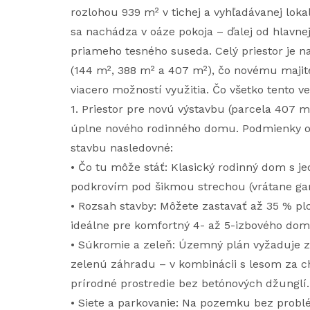
rozlohou 939 m² v tichej a vyhľadávanej loka
sa nachádza v oáze pokoja – ďalej od hlavne
priameho tesného suseda. Celý priestor je na 
(144 m², 388 m² a 407 m²), čo novému majiteľ
viacero možností využitia. Čo všetko tento
1. Priestor pre novú výstavbu (parcela 407 m
úplne nového rodinného domu. Podmienky od
stavbu nasledovné:
• Čo tu môže stáť: Klasický rodinný dom s
podkrovím pod šikmou strechou (vrátane ga
• Rozsah stavby: Môžete zastavať až 35 % ploc
ideálne pre komfortný 4- až 5-izbového dom
• Súkromie a zeleň: Územný plán vyžaduje 
zelenú záhradu – v kombinácii s lesom za 
prírodné prostredie bez betónových džunglí.
• Siete a parkovanie: Na pozemku bez probl