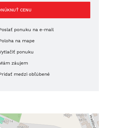
ONÚKNUŤ CENU
oslať ponuku na e-mail
Poloha na mape
ytlačiť ponuku
Mám záujem
Pridať medzi obľúbené