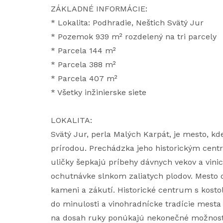
ZÁKLADNÉ INFORMÁCIE:
* Lokalita: Podhradie, Neštich Svätý Jur
* Pozemok 939 m² rozdelený na tri parcely
* Parcela 144 m²
* Parcela 388 m²
* Parcela 407 m²
* Všetky inžinierske siete
LOKALITA:
Svätý Jur, perla Malých Karpát, je mesto, k
prírodou. Prechádzka jeho historickým cen
uličky šepkajú príbehy dávnych vekov a vinic
ochutnávke slnkom zaliatych plodov. Mesto 
kameni a zákutí. Historické centrum s kost
do minulosti a vinohradnícke tradície mesta
na dosah ruky ponúkajú nekonečné možnosti p