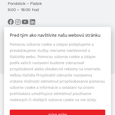
Pondelok – Piatok
9:00 – 18:00 hod
Pred tým ako navštívite našu webovú stránku
Pomocou súborov cookie a údajov poskytujeme a
VYBRAŤ MAKLÉRA
prevádzkujeme služby, meriame návštevnosť a
štatistiky webu. Pomocou súborov cookie a údajov
podľa vašich nastavení budeme zobrazovať
prispôsobené alebo všeobecné reklamy na internete.
Voľbou tlačidla Prispôsobiť zobrazíte nastavenia
vrátane možnosti odmietnuť prispôsobovanie pomocou
© 2026 - 1.BCR s.r.o.
súborov cookie a informácie o ovládaní na úrovni
Sliačska 10235/1D, Bratislava 83102, Tel.: +421 901 789
prehliadača umožňujúce odmietnuť používanie
818 , Mobil: +421 901 789 818 , E-mail: info@1bcr.sk
niektorých či všetkých súborov cookie na iné účely.
Reklamačný poriadok
Cenník realitných služieb
SÚHLASÍM
Všeobecné obchodné podmienky
GDPR
Pravidlá