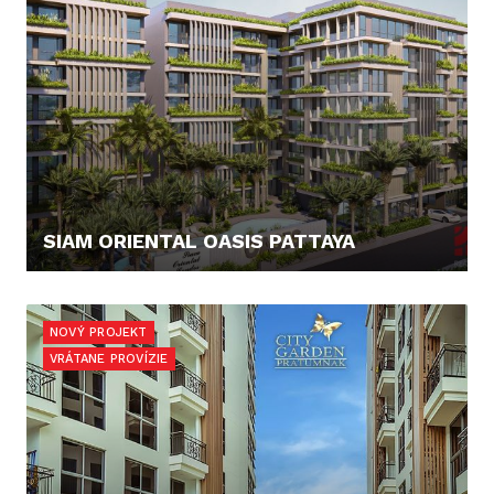
SIAM ORIENTAL OASIS PATTAYA
79.345,- €
NOVÝ PROJEKT
VRÁTANE PROVÍZIE