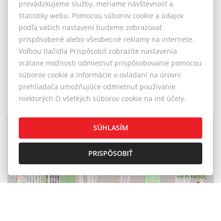
prevádzkujeme služby, meriame návštevnosť a
štatistiky webu. Pomocou súborov cookie a údajov
Od roku 2015 sme vašim dôveryhodným partnerom v
podľa vašich nastavení budeme zobrazovať
Bratislave s vyše 500 úspešnými transakciami.
prispôsobené alebo všeobecné reklamy na internete.
Ponúkame kompletný realitný servis - od trhovej
Voľbou tlačidla Prispôsobiť zobrazíte nastavenia
analýzy až po hypotekárne poradenstvo. V našom
vrátane možnosti odmietnuť prispôsobovanie pomocou
tíme panuje rodinná atmosféra a etika je na prvom
súborov cookie a informácie o ovládaní na úrovni
mieste. Sme hrdými členmi ZRKS a Realitnej únie SR.
prehliadača umožňujúce odmietnuť používanie
Vyskúšajte nás a zažite reality srdcom!
niektorých či všetkých súborov cookie na iné účely.
+
SÚHLASÍM
–
PRISPÔSOBIŤ