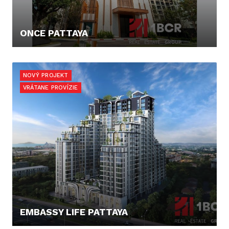
ONCE PATTAYA
116.136,- €
NOVÝ PROJEKT
VRÁTANE PROVÍZIE
EMBASSY LIFE PATTAYA