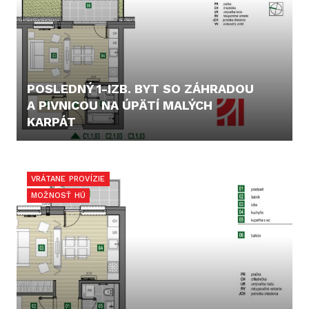
POSLEDNÝ 1-IZB. BYT SO ZÁHRADOU
A PIVNICOU NA ÚPÄTÍ MALÝCH
KARPÁT
145.000,- €
VRÁTANE PROVÍZIE
MOŽNOSŤ HÚ