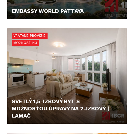
EMBASSY WORLD PATTAYA
67.300,- €
VRÁTANE PROVÍZIE
MOŽNOSŤ HÚ
SVETLÝ 1,5-IZBOVÝ BYT S
MOŽNOSŤOU ÚPRAVY NA 2-IZBOVÝ |
LAMAČ
199.900,- €