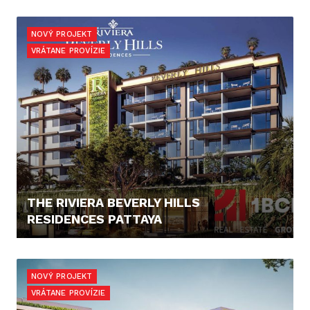
88.919,- €
NOVÝ PROJEKT
VRÁTANE PROVÍZIE
THE RIVIERA BEVERLY HILLS
RESIDENCES PATTAYA
92.894,- €
NOVÝ PROJEKT
VRÁTANE PROVÍZIE