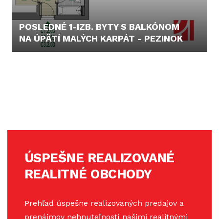
POSLEDNÉ 1-IZB. BYTY S BALKÓNOM
NA ÚPÄTÍ MALÝCH KARPÁT - PEZINOK
139.000,- €
ÚSPEŠNE REALIZOVANÉ
REALITNÉ OBCHODY
Prehľad úspešne realizovaných predajov a
prenájmov nehnuteľností našimi realitnými