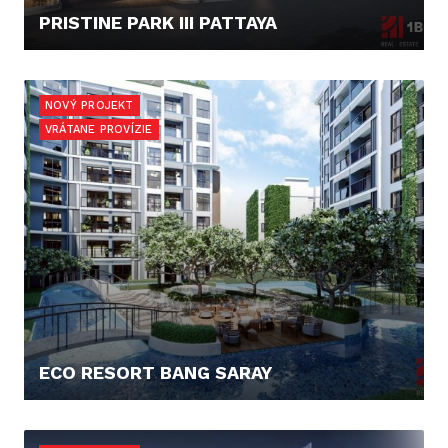
PRISTINE PARK III PATTAYA
52.173,- €
NOVÝ PROJEKT
VRÁTANE PROVÍZIE
ECO RESORT BANG SARAY
83.757,- €