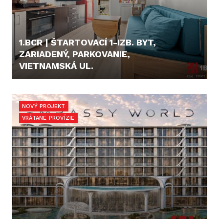
1.BCR | ŠTARTOVACÍ 1-IZB. BYT,
ZARIADENÝ, PARKOVANIE,
VIETNAMSKÁ UL.
159.000,- €
NOVÝ PROJEKT
VRÁTANE PROVÍZIE