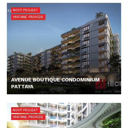
100.865,40 €
NOVÝ PROJEKT
VRÁTANE PROVÍZIE
AVENUE BOUTIQUE CONDOMINIUM
PATTAYA
78.461,- €
NOVÝ PROJEKT
VRÁTANE PROVÍZIE