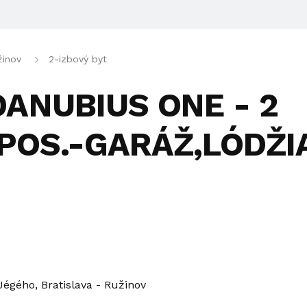
žinov
2-izbový byt
ANUBIUS ONE - 2
 POS.-GARÁŽ,LÓDŽI
Jégého, Bratislava - Ružinov