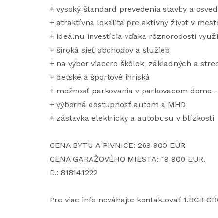
+ vysoký štandard prevedenia stavby a osve
+ atraktívna lokalita pre aktívny život v mest
+ ideálnu investícia vďaka rôznorodosti využi
+ široká sieť obchodov a služieb
+ na výber viacero škôlok, základných a stre
+ detské a športové ihriská
+ možnosť parkovania v parkovacom dome - 
+ výborná dostupnosť autom a MHD
+ zástavka elektricky a autobusu v blízkosti
CENA BYTU A PIVNICE: 269 900 EUR
CENA GARAŽOVÉHO MIESTA: 19 900 EUR.
D.: 818141222
Pre viac info neváhajte kontaktovať 1.BCR G