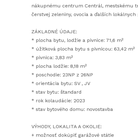
nákupnému centrum Centrál, mestskému trhov
čerstvej zeleniny, ovocia a ďalších lokálnych 
ZÁKLADNÉ ÚDAJE:
* plocha bytu, lodžie a pivnice: 71,6 m²
* úžitková plocha bytu s pivnicou: 63,42 m²
* pivnica: 3,83 m²
* plocha lodžie: 8,18 m²
* poschodie: 23NP z 26NP
* orientácia bytu: SV , JV
* stav bytu: štandard
* rok kolaudácie: 2023
* stav bytového domu: novostavba
VÝHODY, LOKALITA A OKOLIE:
+ možnosť dokúpiť garážové státie