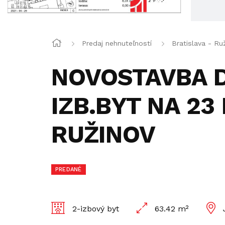
Predaj nehnuteľností
Bratislava - Ru
NOVOSTAVBA D
IZB.BYT NA 23
RUŽINOV
PREDANÉ
2-izbový byt
63.42 m²