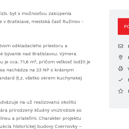
 izb. byt s možnosťou zakúpenia
 v Bratislave, mestská časť Ružinov -
P
tvom odkladacieho priestoru a
P
 bývanie nad Bratislavou. Výmera
u je cca. 71,6 m², pričom veľkosť lodžii je
V
ť sa nachádza na 23 NP s krásnym
ndard (t.z. všetko okrem kuchynskej
dväzuje na už realizovanú okolitú
ára prirodzený kľudný vnútroblok so
inou a priateľmi. Charakter projektu
rukcia historickej budovy Cvernovky –