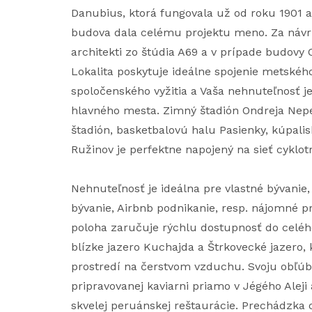
Danubius, ktorá fungovala už od roku 1901 ak
budova dala celému projektu meno. Za návr
architekti zo štúdia A69 a v prípade budovy 
Lokalita poskytuje ideálne spojenie metského
spoločenského vyžitia a Vaša nehnuteľnosť j
hlavného mesta. Zimný štadión Ondreja Nepe
štadión, basketbalovú halu Pasienky, kúpalis
Ružinov je perfektne napojený na sieť cyklotr
Nehnuteľnosť je ideálna pre vlastné bývanie,
bývanie, Airbnb podnikanie, resp. nájomné p
poloha zaručuje rýchlu dostupnosť do celéh
blízke jazero Kuchajda a Štrkovecké jazero
prostredí na čerstvom vzduchu. Svoju obľúb
pripravovanej kaviarni priamo v Jégého Aleji
skvelej peruánskej reštaurácie. Prechádzka 