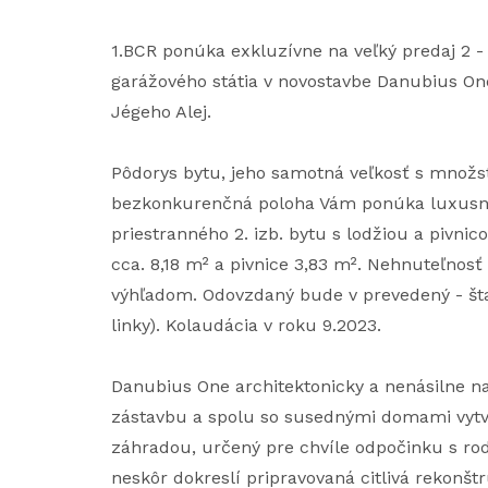
1.BCR ponúka exkluzívne na veľký predaj 2 -
garážového státia v novostavbe Danubius One
Jégeho Alej.
Pôdorys bytu, jeho samotná veľkosť s množs
bezkonkurenčná poloha Vám ponúka luxusné
priestranného 2. izb. bytu s lodžiou a pivnico
cca. 8,18 m² a pivnice 3,83 m². Nehnuteľnos
výhľadom. Odovzdaný bude v prevedený - šta
linky). Kolaudácia v roku 9.2023.
Danubius One architektonicky a nenásilne na
zástavbu a spolu so susednými domami vytv
záhradou, určený pre chvíle odpočinku s rod
neskôr dokreslí pripravovaná citlivá rekonšt