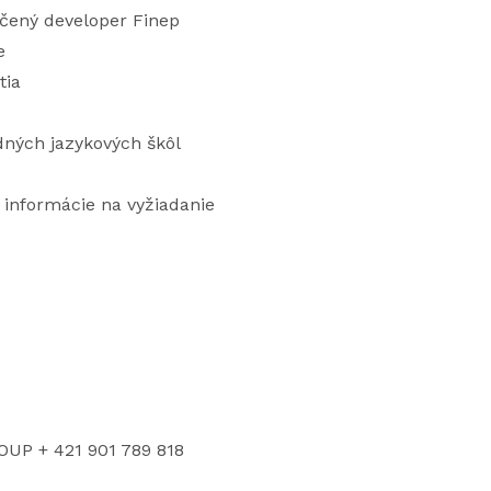
dčený developer Finep
e
tia
dných jazykových škôl
informácie na vyžiadanie
ROUP + 421 901 789 818