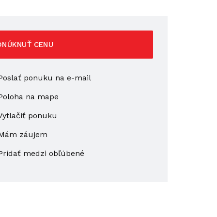
ONÚKNUŤ CENU
oslať ponuku na e-mail
Poloha na mape
ytlačiť ponuku
Mám záujem
Pridať medzi obľúbené