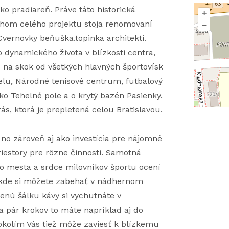
o pradiareň. Práve táto historická
+
hom celého projektu stoja renomovaní
–
Cvernovky beňuška.topinka architekti.
 dynamického života v blízkosti centra,
e na skok od všetkých hlavných športovísk
lu, Národné tenisové centrum, futbalový
ko Tehelné pole a o krytý bazén Pasienky.
ás, ktorá je prepletená celou Bratislavou.
 no zároveň aj ako investícia pre nájomné
riestory pre rôzne činnosti. Samotná
o mesta a srdce milovníkov športu ocení
, kde si môžete zabehať v nádhernom
enú šálku kávy si vychutnáte v
 a pár krokov to máte napríklad aj do
okolím Vás tiež môže zaviesť k blízkemu