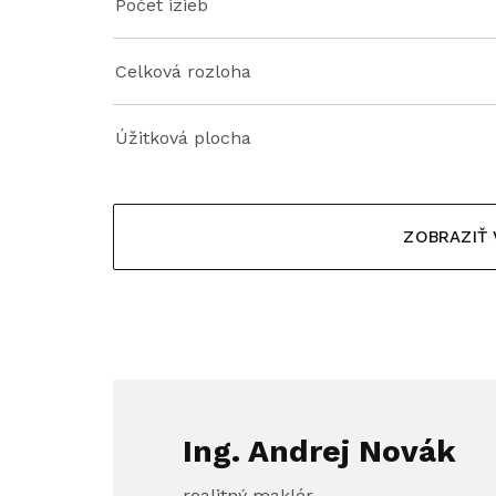
Počet izieb
Celková rozloha
Úžitková plocha
ZOBRAZIŤ
Ing. Andrej Novák
realitný maklér