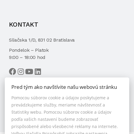
KONTAKT
Sliačska 1/D, 831 02 Bratislava
Pondelok – Piatok
9:00 – 18:00 hod
Pred tým ako navštívite našu webovú stránku
Pomocou súborov cookie a údajov poskytujeme a
VYBRAŤ MAKLÉRA
prevádzkujeme služby, meriame návštevnosť a
štatistiky webu. Pomocou súborov cookie a údajov
podľa vašich nastavení budeme zobrazovať
prispôsobené alebo všeobecné reklamy na internete.
Voľbou tlačidla Prispôsobiť zobrazíte nastavenia