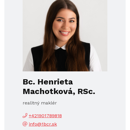
Bc. Henrieta
Machotková, RSc.
realitný maklér
+421901789818
info@1bcr.sk