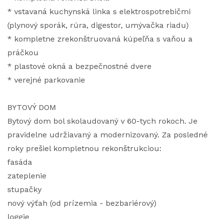
* vstavaná kuchynská linka s elektrospotrebičmi
(plynový sporák, rúra, digestor, umývačka riadu)
* kompletne zrekonštruovaná kúpeľňa s vaňou a
práčkou
* plastové okná a bezpečnostné dvere
* verejné parkovanie
BYTOVÝ DOM
Bytový dom bol skolaudovaný v 60-tych rokoch. Je
pravidelne udržiavaný a modernizovaný. Za posledné
roky prešiel kompletnou rekonštrukciou:
fasáda
zateplenie
stupačky
nový výťah (od prízemia - bezbariérový)
loggie