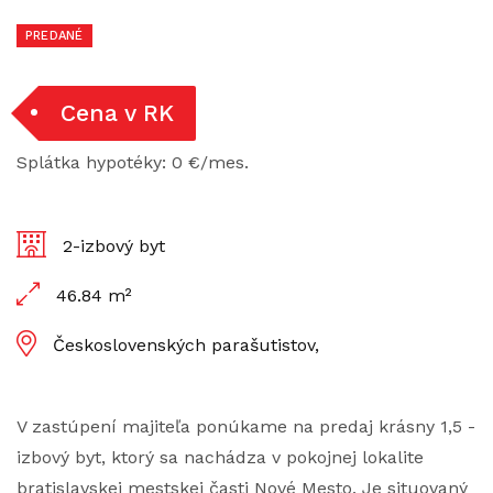
PREDANÉ
Cena v RK
Splátka hypotéky: 0 €/mes.
2-izbový byt
46.84 m²
Československých parašutistov,
V zastúpení majiteľa ponúkame na predaj krásny 1,5 -
izbový byt, ktorý sa nachádza v pokojnej lokalite
bratislavskej mestskej časti Nové Mesto. Je situovaný