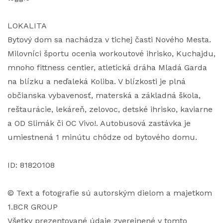
LOKALITA
Bytový dom sa nachádza v tichej časti Nového Mesta.
Milovníci športu ocenia workoutové ihrisko, Kuchajdu,
mnoho fittness centier, atletická dráha Mladá Garda
na blízku a neďaleká Koliba. V blízkosti je plná
občianska vybavenosť, materská a základná škola,
reštaurácie, lekáreň, zelovoc, detské ihrisko, kaviarne
a OD Slimák či OC Vivo!. Autobusová zastávka je
umiestnená 1 minútu chôdze od bytového domu.
ID: 81820108
© Text a fotografie sú autorským dielom a majetkom
1.BCR GROUP
Všetky prezentované údaje zverejnené v tomto