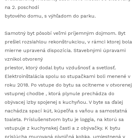
na 2. poschodí
bytového domu, s výhľadom do parku.
Samotný byt pôsobí veľmi príjemným dojmom. Byt
prešiel rozsiahlou rekonštrukciou, v rámci ktorej bola
mierne upravená dispozícia. Stavebnými úpravami
vznikol otvorený
priestor, ktorý dodal bytu vzdušnosť a svetlosť.
Elektroinštalácia spolu so stupačkami boli menené v
roku 2018. Po vstupe do bytu sa ocitneme v otvorenej
vstupnej chodbe , ktorá plynule prechádza do
obývacej izby spojenej s kuchyňou. V byte sa ďalej
nachádza spací kút, kúpeľňa s vaňou a samostatná
toaleta. Príslušenstvom bytu je loggia, na ktorú sa
vstupuje z kuchynskej časti a z obývačky. K bytu
prislúcha murovaná pivničná kobka, umiestnená v