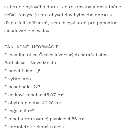
suteréne bytového domu. Je murovaná a dostatočne
veľká. Navyše je pre obyvateľov bytového domu k
dispozícii kočikáreň, resp. bicykliareň pre pohodlné
skladovanie bicyklov.
ZÁKLADNÉ INFORMÁCIE:
* lokalita: ulica Československých parašutistov,
Bratislava - Nové Mesto
* počet izieb: 1,5
* výťah: áno
* poschodie: 2/7
* celková plocha: 45,07 m²
* obytná plocha: 42,28 m²
* loggia: 6 m²
* plocha murovanej pivnice: 4,56 m²
* kompletná rekonštrukcia