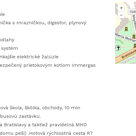
+
ie
–
ička s mrazničkou, digestor, plynový
odlahy
í systém
kajšie elektrické žalúzie
abezpečený prietokovým kotlom Immergas
ová škola, škôlka, obchody, 10 min
obusovú zastávku.
a Bratislavy a taktiež pravidelná MHD
d domu peši) .Hotová rýchlostná cesta R7