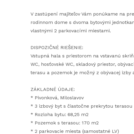
V zastúpení majiteľov Vám ponúkame na pred
rodinnom dome s dvoma bytovými jednotkami
vlastnými 2 parkovacími miestami.
DISPOZIČNÉ RIEŠENIE:
Vstupná hala s priestorom na vstavanú skriň
WC, hosťovské WC, skladový priestor, obývac
terasu a pozemok je možný z obývacej izby a
ZÁKLADNÉ ÚDAJE:
* Pivonková, Miloslavov
* 3 izbový byt s čiastočne prekrytou teras
* Rozloha bytu: 68,25 m2
* Pozemok s terasou: 170 m2
* 2 parkovacie miesta (samostatné LV)