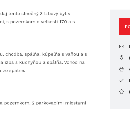
aj tento slnečný 3 izbový byt v
, s pozemkom o veľkosti 170 a s
P
P
u, chodba, spálňa, kúpeľňa s vaňou a s
ia izba s kuchyňou a spálňa. Vchod na
V
 zo spálne.
ou a pozemkom, 2 parkovacími miestami