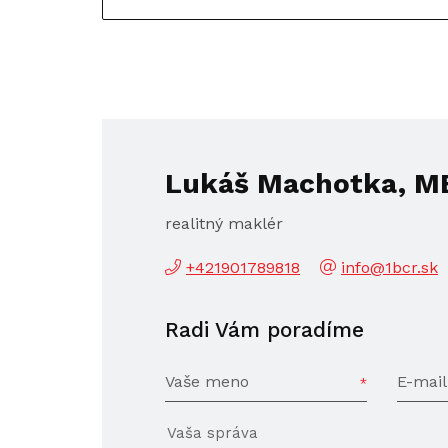
Lukáš Machotka, MB
realitný maklér
+421901789818
info@1bcr.sk
Radi Vám poradíme
Vaše meno
E-mail