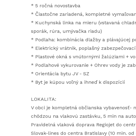
* 5 ročná novostavba
* Čiastočne zariadená, kompletné vymaľovan
* Kuchynská linka na mieru (vstavaná chladn
sporák, rúra, umývačka riadu)
* Podlaha: kombinácia dlažby a plávajúcej p
* Elektrický vrátnik, poplašný zabezpečovac
* Plastové okná s vnútornými žalúziami + von
* Podlahové vykurovanie + Ohrev vody je z
* Orientácia bytu JV - SZ
* Byt je kúpou voľný a ihneď k dispozícií
LOKALITA:
V obci je kompletná občianska vybavenosť- n
chôdzou na vlakovú zastávku, 5 min na aut
Pravidelná vlaková doprava Regiojet do centr
Slovak-lines do centra Bratislavy (10 min. o