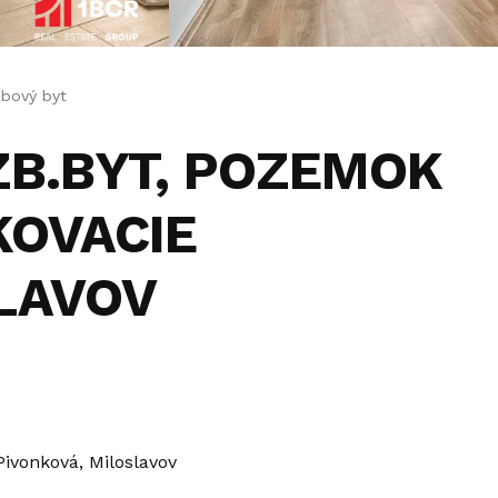
zbový byt
ZB.BYT, POZEMOK
KOVACIE
LAVOV
Pivonková, Miloslavov