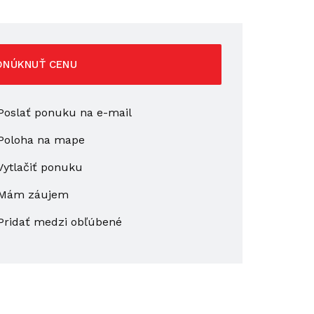
ONÚKNUŤ CENU
oslať ponuku na e-mail
Poloha na mape
ytlačiť ponuku
Mám záujem
Pridať medzi obľúbené