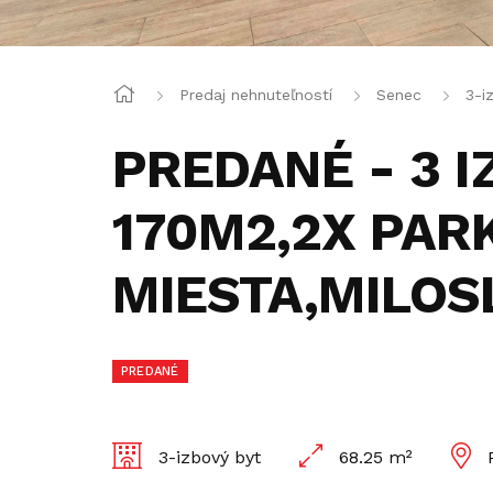
Predaj nehnuteľností
Senec
3-i
PREDANÉ - 3 I
170M2,2X PAR
MIESTA,MILOS
PREDANÉ
3-izbový byt
68.25 m²