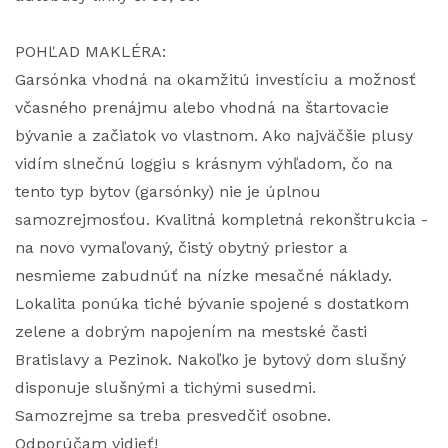
POHĽAD MAKLÉRA:
Garsónka vhodná na okamžitú investíciu a možnosť
včasného prenájmu alebo vhodná na štartovacie
bývanie a začiatok vo vlastnom. Ako najväčšie plusy
vidím slnečnú loggiu s krásnym výhľadom, čo na
tento typ bytov (garsónky) nie je úplnou
samozrejmosťou. Kvalitná kompletná rekonštrukcia -
na novo vymaľovaný, čistý obytný priestor a
nesmieme zabudnúť na nízke mesačné náklady.
Lokalita ponúka tiché bývanie spojené s dostatkom
zelene a dobrým napojením na mestské časti
Bratislavy a Pezinok. Nakoľko je bytový dom slušný
disponuje slušnými a tichými susedmi.
Samozrejme sa treba presvedčiť osobne.
Odporúčam vidieť!