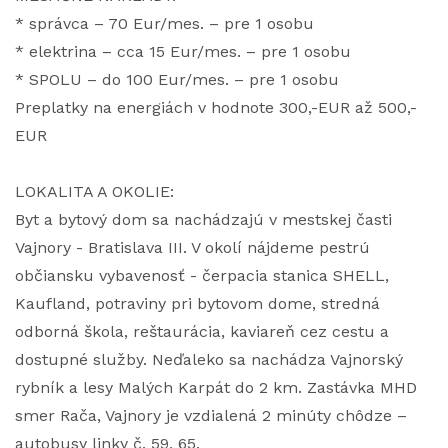
* správca – 70 Eur/mes. – pre 1 osobu
* elektrina – cca 15 Eur/mes. – pre 1 osobu
* SPOLU – do 100 Eur/mes. – pre 1 osobu
Preplatky na energiách v hodnote 300,-EUR až 500,-
EUR
LOKALITA A OKOLIE:
Byt a bytový dom sa nachádzajú v mestskej časti
Vajnory - Bratislava III. V okolí nájdeme pestrú
občiansku vybavenosť - čerpacia stanica SHELL,
Kaufland, potraviny pri bytovom dome, stredná
odborná škola, reštaurácia, kaviareň cez cestu a
dostupné služby. Neďaleko sa nachádza Vajnorský
rybník a lesy Malých Karpát do 2 km. Zastávka MHD
smer Rača, Vajnory je vzdialená 2 minúty chôdze –
autobusy linky č. 59, 65.