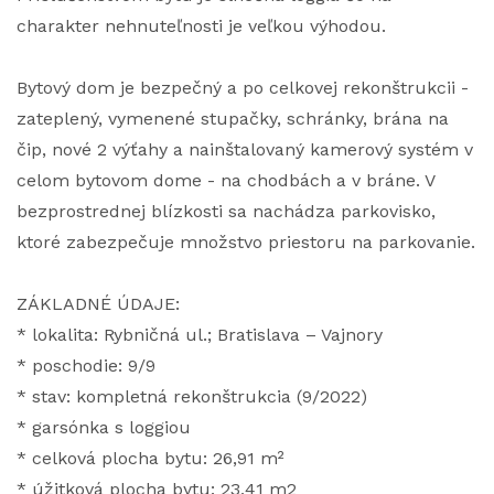
charakter nehnuteľnosti je veľkou výhodou.
Bytový dom je bezpečný a po celkovej rekonštrukcii -
zateplený, vymenené stupačky, schránky, brána na
čip, nové 2 výťahy a nainštalovaný kamerový systém v
celom bytovom dome - na chodbách a v bráne. V
bezprostrednej blízkosti sa nachádza parkovisko,
ktoré zabezpečuje množstvo priestoru na parkovanie.
ZÁKLADNÉ ÚDAJE:
* lokalita: Rybničná ul.; Bratislava – Vajnory
* poschodie: 9/9
* stav: kompletná rekonštrukcia (9/2022)
* garsónka s loggiou
* celková plocha bytu: 26,91 m²
* úžitková plocha bytu: 23,41 m2