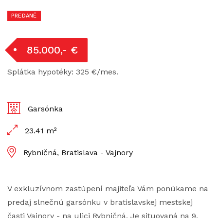
PREDANÉ
85.000,- €
Splátka hypotéky: 325 €/mes.
Garsónka
23.41 m²
Rybničná, Bratislava - Vajnory
V exkluzívnom zastúpení majiteľa Vám ponúkame na
predaj slnečnú garsónku v bratislavskej mestskej
časti Vajnory - na ulici Rybničná. Je situovaná na 9.