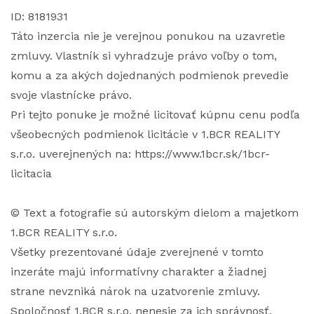
ID: 8181931
Táto inzercia nie je verejnou ponukou na uzavretie
zmluvy. Vlastník si vyhradzuje právo voľby o tom,
komu a za akých dojednaných podmienok prevedie
svoje vlastnícke právo.
Pri tejto ponuke je možné licitovať kúpnu cenu podľa
všeobecných podmienok licitácie v 1.BCR REALITY
s.r.o. uverejnených na: https://www.1bcr.sk/1bcr-
licitacia
© Text a fotografie sú autorským dielom a majetkom
1.BCR REALITY s.r.o.
Všetky prezentované údaje zverejnené v tomto
inzeráte majú informatívny charakter a žiadnej
strane nevzniká nárok na uzatvorenie zmluvy.
Spoločnosť 1.BCR s.r.o. nenesie za ich správnosť,