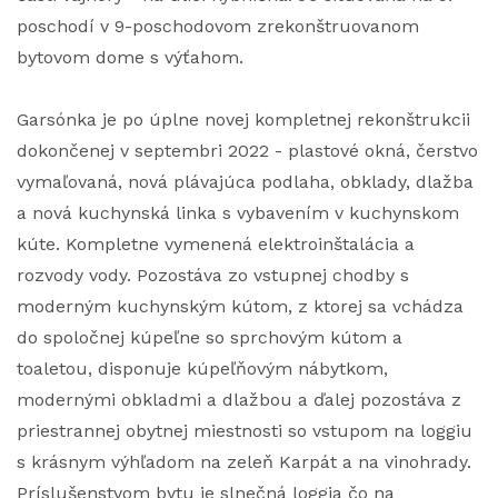
poschodí v 9-poschodovom zrekonštruovanom
bytovom dome s výťahom.
Garsónka je po úplne novej kompletnej rekonštrukcii
dokončenej v septembri 2022 - plastové okná, čerstvo
vymaľovaná, nová plávajúca podlaha, obklady, dlažba
a nová kuchynská linka s vybavením v kuchynskom
kúte. Kompletne vymenená elektroinštalácia a
rozvody vody. Pozostáva zo vstupnej chodby s
moderným kuchynským kútom, z ktorej sa vchádza
do spoločnej kúpeľne so sprchovým kútom a
toaletou, disponuje kúpeľňovým nábytkom,
modernými obkladmi a dlažbou a ďalej pozostáva z
priestrannej obytnej miestnosti so vstupom na loggiu
s krásnym výhľadom na zeleň Karpát a na vinohrady.
Príslušenstvom bytu je slnečná loggia čo na