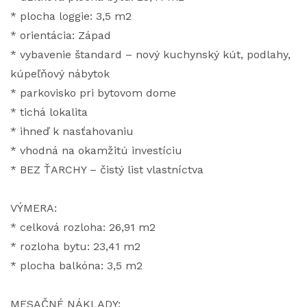
* plocha loggie: 3,5 m2
* orientácia: Západ
* vybavenie štandard – nový kuchynský kút, podlahy,
kúpeľňový nábytok
* parkovisko pri bytovom dome
* tichá lokalita
* ihneď k nasťahovaniu
* vhodná na okamžitú investíciu
* BEZ ŤARCHY – čistý list vlastníctva
VÝMERA:
* celková rozloha: 26,91 m2
* rozloha bytu: 23,41 m2
* plocha balkóna: 3,5 m2
MESAČNÉ NÁKLADY: