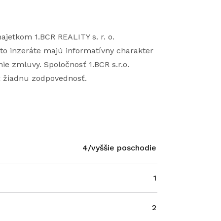
ajetkom 1.BCR REALITY s. r. o.
to inzeráte majú informatívny charakter
ie zmluvy. Spoločnosť 1.BCR s.r.o.
ť žiadnu zodpovednosť.
4/vyššie poschodie
1
2