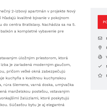
nečný 2-izbový apartmán v projekte Nový
í hľadajú kvalitné bývanie v pokojnom
P
u do centra Bratislavy. Nachádza sa na 5.
ý balkón a kompletné vybavenie pre
P
V
vstavaným úložným priestorom, ktorá
a izba je zariadená moderným gaučom,
ou, pričom veľké okná zabezpečujú
uje kuchyňa s kvalitnou kuchynskou
ka, rúra Siemens, varná doska, umývačka
avená manželskou posteľou, vstavaným
vonkajšími žalúziami, ktoré poskytujú
ou. Súčasťou bytu je aj elegantná