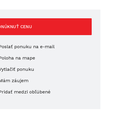
ONÚKNUŤ CENU
oslať ponuku na e-mail
Poloha na mape
ytlačiť ponuku
Mám záujem
Pridať medzi obľúbené