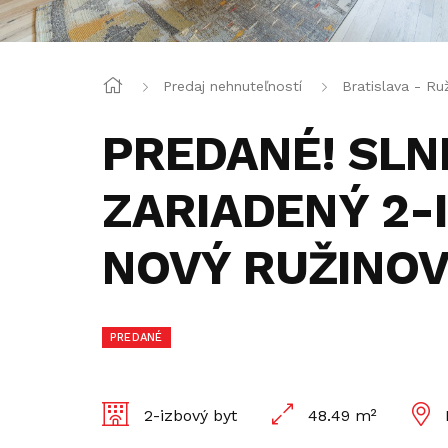
Predaj nehnuteľností
Bratislava - Ru
PREDANÉ! SLN
ZARIADENÝ 2-
NOVÝ RUŽINO
PREDANÉ
2-izbový byt
48.49 m²