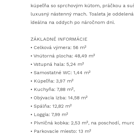
kúpeľňa so sprchovým kútom, práčkou a suši
luxusný nástenný mach. Toaleta je oddelená
ideálna na oddych po náročnom dni.
ZÁKLADNÉ INFORMÁCIE
• Celková výmera: 56 m²
• Vnútorná plocha: 48,49 m²
• Vstupná hala: 5,24 m²
• Samostatné WC: 1,44 m²
• Kúpeľňa: 3,97 m²
• Kuchyňa: 7,88 m²,
• Obývacia izba: 14,58 m²
• Spálňa: 12,82 m²
• Loggia: 7,99 m²
• Pivničná kobka: 2,53 m², na poschodí, mur
• Parkovacie miesto: 13 m²