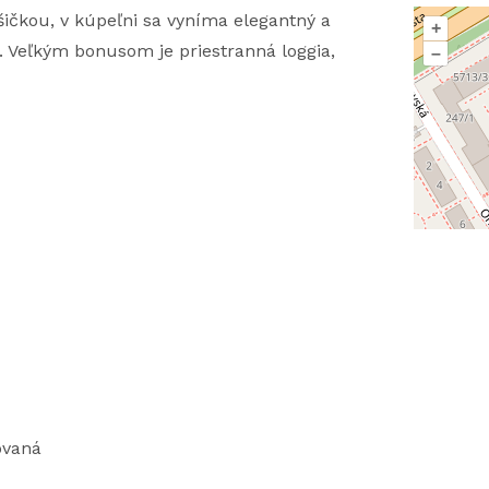
čkou, v kúpeľni sa vyníma elegantný a
+
. Veľkým bonusom je priestranná loggia,
–
ovaná