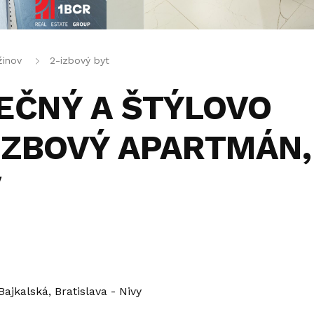
žinov
2-izbový byt
EČNÝ A ŠTÝLOVO
IZBOVÝ APARTMÁN,
V
Bajkalská, Bratislava - Nivy