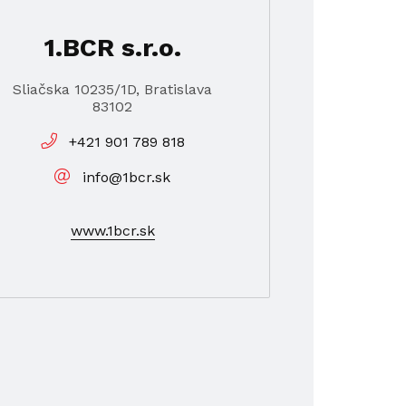
1.BCR s.r.o.
Sliačska 10235/1D, Bratislava
83102
+421 901 789 818
info@1bcr.sk
www.1bcr.sk