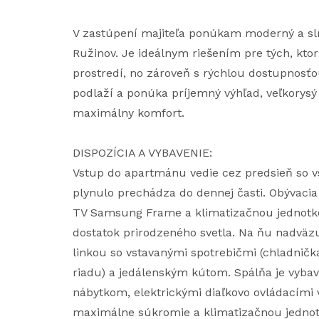
V zastúpení majiteľa ponúkam moderný a sl
Ružinov. Je ideálnym riešením pre tých, ktor
prostredí, no zároveň s rýchlou dostupnosťo
podlaží a ponúka príjemný výhľad, veľkorys
maximálny komfort.
DISPOZÍCIA A VYBAVENIE:
Vstup do apartmánu vedie cez predsieň so 
plynulo prechádza do dennej časti. Obývaci
TV Samsung Frame a klimatizačnou jednotk
dostatok prirodzeného svetla. Na ňu nadväz
linkou so vstavanými spotrebičmi (chladnič
riadu) a jedálenským kútom. Spálňa je vyb
nábytkom, elektrickými diaľkovo ovládacími 
maximálne súkromie a klimatizačnou jednotk