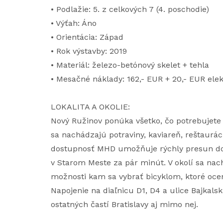
• Podlažie: 5. z celkových 7 (4. poschodie)
• Výťah: Áno
• Orientácia: Západ
• Rok výstavby: 2019
• Materiál: železo-betónový skelet + tehla
• Mesačné náklady: 162,- EUR + 20,- EUR elek
LOKALITA A OKOLIE:
Nový Ružinov ponúka všetko, čo potrebujete
sa nachádzajú potraviny, kaviareň, reštaurác
dostupnosť MHD umožňuje rýchly presun do
v Starom Meste za pár minút. V okolí sa nac
možnosti kam sa vybrať bicyklom, ktoré oceni
Napojenie na diaľnicu D1, D4 a ulice Bajkals
ostatných častí Bratislavy aj mimo nej.