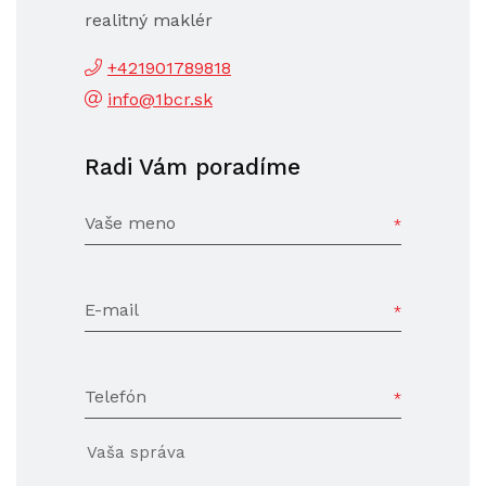
realitný maklér
+421901789818
info@1bcr.sk
Radi Vám poradíme
Vaše meno
E-mail
Telefón