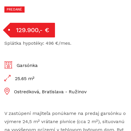
PREDANÉ
129.900,- €
Splátka hypotéky: 496 €/mes.
Garsónka
25.65 m²
Ostredková, Bratislava - Ružinov
V zastúpení majiteľa ponúkame na predaj garsónku o
výmere 24,5 m² vrátane pivnice (cca 2 m²), situovanú
na vyvýšenom prízemí v tehlovom bytovom dom. Byt