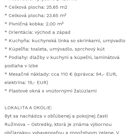
* Celková plocha: 25.65 m2
* Celková plocha: 23.65 m²
* Pivničná kobka: 2.00 m²
* Orientácia: východ a západ
* Kuchyňa: kuchynská linka so skrinkami, umývadlo
* Kúpeľňa: toaleta, umývadlo, sprchový kút
* Podlahy: dlažby v kuchyni a kúpeľni, laminátová
podlaha v izbe
* Mesačné náklady: cca 110 € (správca: 94,- EUR,
elektrina: 15,- EUR)
* Plastové okná s vnútornými žalúziami
LOKALITA A OKOLIE:
Byt sa nachádza v obľúbenej a pokojnej časti
Ružinova – Ostredky, ktorá je známa výbornou
občianskou vybavenosťou a množstvom zelene. V