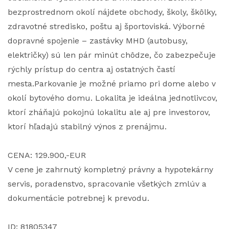
bezprostrednom okolí nájdete obchody, školy, škôlky,
zdravotné stredisko, poštu aj športoviská. Výborné
dopravné spojenie – zastávky MHD (autobusy,
električky) sú len pár minút chôdze, čo zabezpečuje
rýchly prístup do centra aj ostatných častí
mesta.Parkovanie je možné priamo pri dome alebo v
okolí bytového domu. Lokalita je ideálna jednotlivcov,
ktorí zháňajú pokojnú lokalitu ale aj pre investorov,
ktorí hľadajú stabilný výnos z prenájmu.
CENA: 129.900,-EUR
V cene je zahrnutý kompletný právny a hypotekárny
servis, poradenstvo, spracovanie všetkých zmlúv a
dokumentácie potrebnej k prevodu.
ID: 81805347