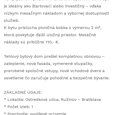
je ideálny ako štartovací alebo investičný – vďaka
nízkym mesačným nákladom a výbornej dostupnosti
služieb.
K bytu prislúcha pivničná kobka s výmerou 2 m²,
ktorá poskytuje ďalší úložný priestor. Mesačné
náklady sú približne 110,- €.
Tehlový bytový dom prešiel kompletnou obnovou –
zateplenie, nová fasáda, vymenené stupačky,
prerobené spoločné vstupy, nové vchodové dvere a
osvetlenie čo zaručuje pohodlné a bezpečné bývanie.
ZÁKLADNÉ ÚDAJE:
* Lokalita: Ostredková ulica, Ružinov – Bratislava
* Počet izieb: 1
* Poschodie: vyvýšené prízemie