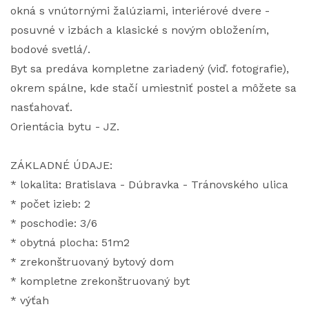
okná s vnútornými žalúziami, interiérové dvere -
posuvné v izbách a klasické s novým obložením,
bodové svetlá/.
Byt sa predáva kompletne zariadený (viď. fotografie),
okrem spálne, kde stačí umiestniť postel a môžete sa
nasťahovať.
Orientácia bytu - JZ.
ZÁKLADNÉ ÚDAJE:
* lokalita: Bratislava - Dúbravka - Tránovského ulica
* počet izieb: 2
* poschodie: 3/6
* obytná plocha: 51m2
* zrekonštruovaný bytový dom
* kompletne zrekonštruovaný byt
* výťah