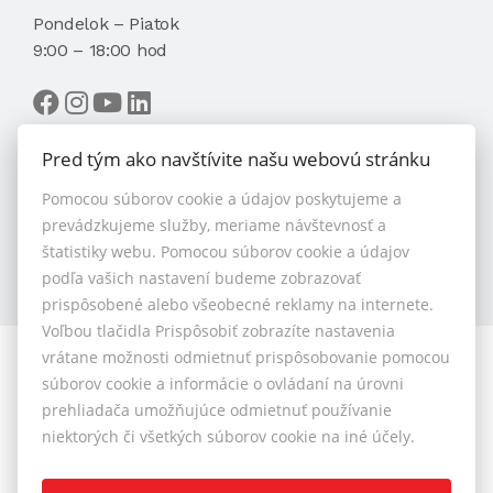
Pondelok – Piatok
9:00 – 18:00 hod
Pred tým ako navštívite našu webovú stránku
Pomocou súborov cookie a údajov poskytujeme a
VYBRAŤ MAKLÉRA
prevádzkujeme služby, meriame návštevnosť a
štatistiky webu. Pomocou súborov cookie a údajov
podľa vašich nastavení budeme zobrazovať
prispôsobené alebo všeobecné reklamy na internete.
Voľbou tlačidla Prispôsobiť zobrazíte nastavenia
vrátane možnosti odmietnuť prispôsobovanie pomocou
© 2026 - 1.BCR s.r.o.
súborov cookie a informácie o ovládaní na úrovni
Sliačska 10235/1D, Bratislava 83102, Tel.: +421 901 789
prehliadača umožňujúce odmietnuť používanie
818 , Mobil: +421 901 789 818 , E-mail: info@1bcr.sk
niektorých či všetkých súborov cookie na iné účely.
Reklamačný poriadok
Cenník realitných služieb