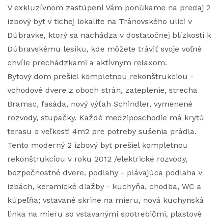
V exkluzívnom zastúpení Vám ponúkame na predaj 2
izbový byt v tichej lokalite na Tránovského ulici v
Dúbravke, ktorý sa nachádza v dostatočnej blízkosti k
Dúbravskému lesíku, kde môžete tráviť svoje voľné
chvíle prechádzkami a aktívnym relaxom.
Bytový dom prešiel kompletnou rekonštrukciou -
vchodové dvere z oboch strán, zateplenie, strecha
Bramac, fasáda, nový výťah Schindler, vymenené
rozvody, stupačky. Každé medziposchodie má krytú
terasu o veľkosti 4m2 pre potreby sušenia prádla.
Tento moderný 2 izbový byt prešiel kompletnou
rekonštrukciou v roku 2012 /elektrické rozvody,
bezpečnostné dvere, podlahy - plávajúca podlaha v
izbách, keramické dlažby - kuchyňa, chodba, WC a
kúpeľňa; vstavané skrine na mieru, nová kuchynská
linka na mieru so vstavanými spotrebičmi, plastové