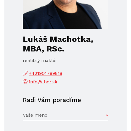
Lukáš Machotka,
MBA, RSc.
realitný maklér
+421901789818
info@1bcr.sk
Radi Vám poradíme
Vaše meno