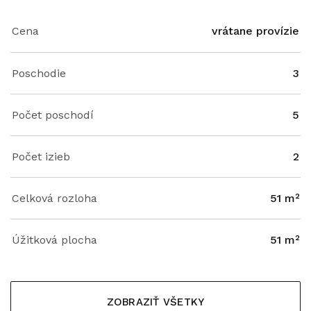
Cena
vrátane provízie
Poschodie
3
Počet poschodí
5
Počet izieb
2
Celková rozloha
51 m²
Úžitková plocha
51 m²
ZOBRAZIŤ VŠETKY