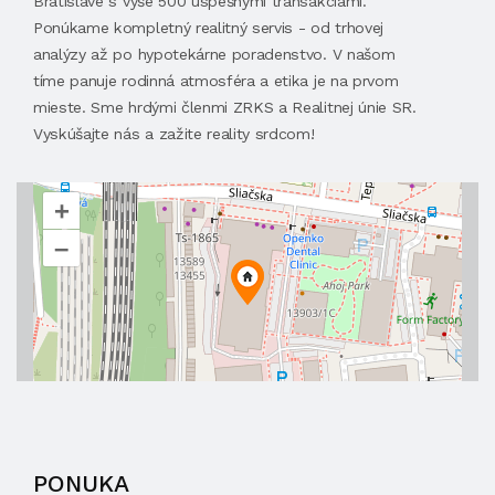
Bratislave s vyše 500 úspešnými transakciami.
Ponúkame kompletný realitný servis - od trhovej
analýzy až po hypotekárne poradenstvo. V našom
tíme panuje rodinná atmosféra a etika je na prvom
mieste. Sme hrdými členmi ZRKS a Realitnej únie SR.
Vyskúšajte nás a zažite reality srdcom!
+
–
PONUKA