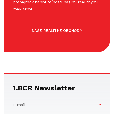
prenájmov nehnuteľností našimi realitnými
maklérmi.
NAŠE REALITNÉ OBCHODY
1.BCR Newsletter
E-mail