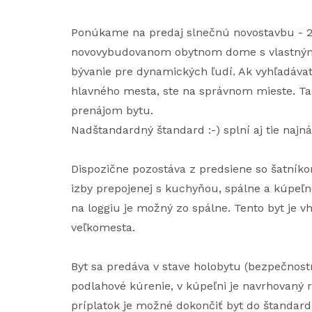
Ponúkame na predaj slnečnú novostavbu - 2
novovybudovanom obytnom dome s vlastným 
bývanie pre dynamických ľudí. Ak vyhľadávat
hlavného mesta, ste na správnom mieste. Takt
prenájom bytu.
Nadštandardný štandard :-) splní aj tie naj
Dispozične pozostáva z predsiene so šatník
izby prepojenej s kuchyňou, spálne a kúpeľ
na loggiu je možný zo spálne. Tento byt je v
veľkomesta.
Byt sa predáva v stave holobytu (bezpečnost
podlahové kúrenie, v kúpeľni je navrhovaný re
príplatok je možné dokončiť byt do štandard