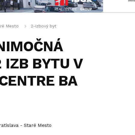
aré Mesto
2-izbový byt
ÝNIMOČNÁ
 IZB BYTU V
CENTRE BA
ratislava - Staré Mesto