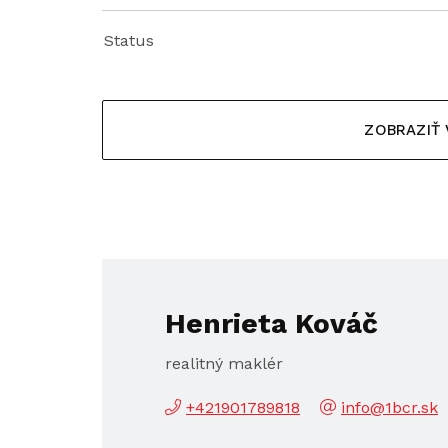
Status
ZOBRAZIŤ
Henrieta Kováč
realitný maklér
+421901789818
info@1bcr.sk