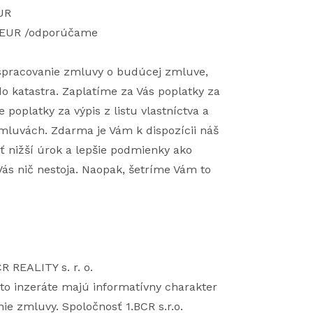
UR
0 EUR /odporúčame
, spracovanie zmluvy o budúcej zmluve,
o katastra. Zaplatíme za Vás poplatky za
poplatky za výpis z listu vlastníctva a
mluvách. Zdarma je Vám k dispozícii náš
iť nižší úrok a lepšie podmienky ako
ás nič nestoja. Naopak, šetríme Vám to
 REALITY s. r. o.
to inzeráte majú informatívny charakter
ie zmluvy. Spoločnosť 1.BCR s.r.o.