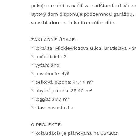
pokojne mohli označiť za nadštandard. V cen
Bytový dom disponuje podzemnou garážou, k
sa vzhľadom na lokalitu určite zíde.
ZÁKLADNÉ ÚDAJE:
* lokalita: Mickiewiczova ulica, Bratislava - 
* počet izieb: 2
* výťah: áno
* poschodie: 4/6
* celková plocha: 41,44 m²
* obytná plocha: 35,40 m²
* loggia: 3,70 m²
* stav: novostavba
O PROJEKTE:
* kolaudácia je plánovaná na 06/2021