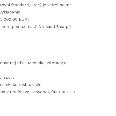
rovni štandard, ktorý je veľmi pekne
vyžiadanie
25.000,00 EUR)
om podlaží časti A v časti B sa pri
chodnej ulici, Medickej záhrady a
či šport
á škola, reštaurácie
ho v Bratislave, Stavebná fakulta STU