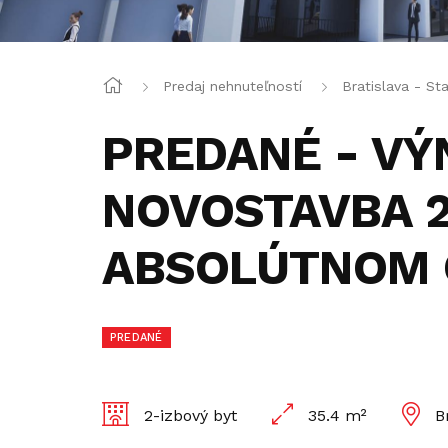
Predaj nehnuteľností
Bratislava - St
PREDANÉ - V
NOVOSTAVBA 2
ABSOLÚTNOM 
PREDANÉ
2-izbový byt
35.4 m²
B