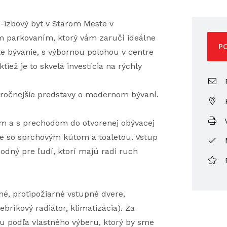
-izbový byt v Starom Meste v
parkovaním, ktorý vám zaručí ideálne
P
e bývanie, s výbornou polohou v centre
iež je to skvelá investícia na rýchly
P
náročnejšie predstavy o modernom bývaní.
V
om a s prechodom do otvorenej obývacej
ne so sprchovým kútom a toaletou. Vstup
hodný pre ľudí, ktorí majú radi ruch
né, protipožiarné vstupné dvere,
bríkový radiátor, klimatizácia). Za
u podľa vlastného výberu, ktorý by sme