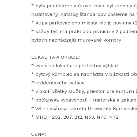
* byty ponúkame v úrovni holo-byt alebo v ú
nadstavený. Katalóg štandardov pošleme na 
* kúpa parkovacieho miesta nie je povinná (
* každý byt má praktickú pivnicu v 2.podzemn
bytoch nachádzajú murované komory
LOKALITA A OKOLIE:
* výborná lokalita a perfektný výhľad
* bytový komplex sa nachádza v blízkosti Ob
Prezidentského paláca
* v okolí všetky služby, priestor pre kultúru 
* občianska vybavenosť – materská a základn
* VŠ - Lekárska fakulta Univerzity Komenské
* MHD - 202, 207, 212, N53, N70, N72
CENA: