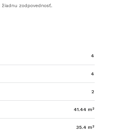
ť žiadnu zodpovednosť.
4
4
2
41.44 m²
35.4 m²