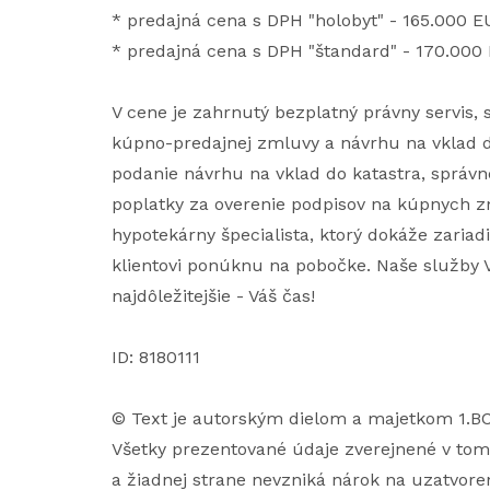
* predajná cena s DPH "holobyt" - 165.000 E
* predajná cena s DPH "štandard" - 170.00
V cene je zahrnutý bezplatný právny servis
kúpno-predajnej zmluvy a návrhu na vklad d
podanie návrhu na vklad do katastra, správne 
poplatky za overenie podpisov na kúpnych z
hypotekárny špecialista, ktorý dokáže zariad
klientovi ponúknu na pobočke. Naše služby V
najdôležitejšie - Váš čas!
ID: 8180111
© Text je autorským dielom a majetkom 1.BCR
Všetky prezentované údaje zverejnené v tom
a žiadnej strane nevzniká nárok na uzatvoren