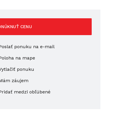
ONÚKNUŤ CENU
oslať ponuku na e-mail
Poloha na mape
ytlačiť ponuku
Mám záujem
Pridať medzi obľúbené