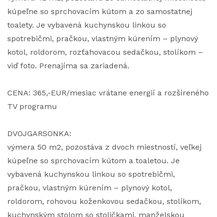
kúpeľne so sprchovacím kútom a zo samostatnej
toalety. Je vybavená kuchynskou linkou so
spotrebičmi, pračkou, vlastným kúrením – plynový
kotol, roldorom, rozťahovacou sedačkou, stolíkom –
viď foto. Prenajíma sa zariadená.
CENA: 365,-EUR/mesiac vrátane energií a rozšíreného
TV programu
DVOJGARSONKA:
výmera 50 m2, pozostáva z dvoch miestností, veľkej
kúpeľne so sprchovacím kútom a toaletou. Je
vybavená kuchynskou linkou so spotrebičmi,
pračkou, vlastným kúrením – plynový kotol,
roldorom, rohovou koženkovou sedačkou, stolíkom,
kuchynským stolom so stoličkami, manželskou