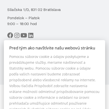
Sliačska 1/D, 831 02 Bratislava
Pondelok – Piatok
9:00 – 18:00 hod
Pred tým ako navštívite našu webovú stránku
Pomocou súborov cookie a údajov poskytujeme a
VYBRAŤ MAKLÉRA
prevádzkujeme služby, meriame návštevnosť a
štatistiky webu. Pomocou súborov cookie a údajov
podľa vašich nastavení budeme zobrazovať
prispôsobené alebo všeobecné reklamy na internete.
Voľbou tlačidla Prispôsobiť zobrazíte nastavenia
vrátane možnosti odmietnuť prispôsobovanie pomocou
© 2026 - 1.BCR s.r.o.
súborov cookie a informácie o ovládaní na úrovni
Sliačska 10235/1D, Bratislava 83102, Tel.: +421 901 789
prehliadača umožňujúce odmietnuť používanie
818 , Mobil: +421 901 789 818 , E-mail: info@1bcr.sk