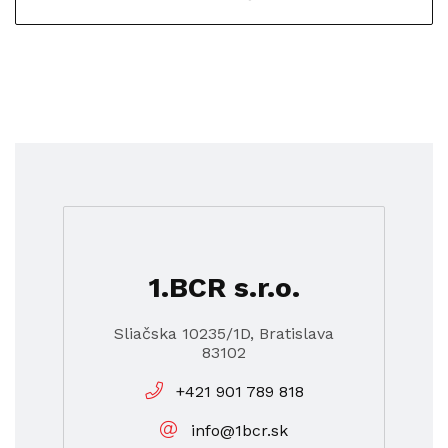
1.BCR s.r.o.
Sliačska 10235/1D, Bratislava
83102
+421 901 789 818
info@1bcr.sk