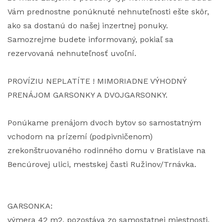
Vám prednostne ponúknuté nehnuteľnosti ešte skôr,
ako sa dostanú do našej inzertnej ponuky.
Samozrejme budete informovaný, pokiaľ sa
rezervovaná nehnuteľnosť uvoľní.
PROVÍZIU NEPLATÍTE ! MIMORIADNE VÝHODNÝ
PRENÁJOM GARSONKY A DVOJGARSONKY.
Ponúkame prenájom dvoch bytov so samostatným
vchodom na prízemí (podpivničenom)
zrekonštruovaného rodinného domu v Bratislave na
Bencúrovej ulici, mestskej časti Ružinov/Trnávka.
GARSONKA:
výmera 42 m2, pozostáva zo samostatnej miestnosti,