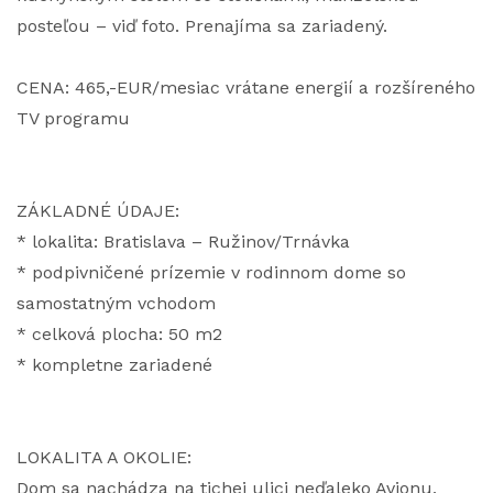
posteľou – viď foto. Prenajíma sa zariadený.
CENA: 465,-EUR/mesiac vrátane energií a rozšíreného
TV programu
ZÁKLADNÉ ÚDAJE:
* lokalita: Bratislava – Ružinov/Trnávka
* podpivničené prízemie v rodinnom dome so
samostatným vchodom
* celková plocha: 50 m2
* kompletne zariadené
LOKALITA A OKOLIE:
Dom sa nachádza na tichej ulici neďaleko Avionu,