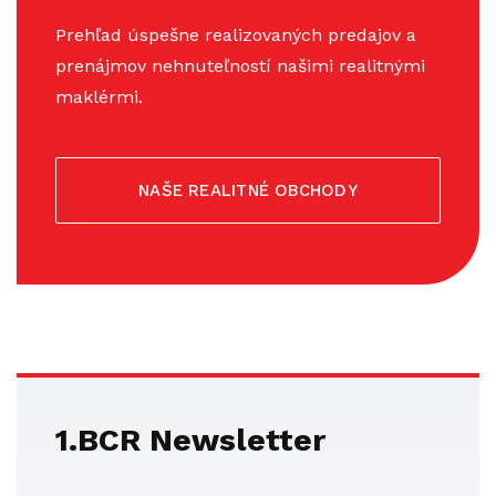
Prehľad úspešne realizovaných predajov a
prenájmov nehnuteľností našimi realitnými
maklérmi.
NAŠE REALITNÉ OBCHODY
1.BCR Newsletter