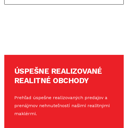
ÚSPEŠNE REALIZOVANÉ
REALITNÉ OBCHODY
Prehľad úspešne realizovaných predajov a
prenájmov nehnuteľností našimi realitnými
maklérmi.