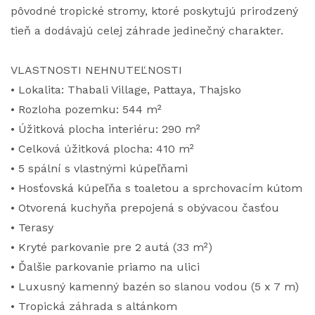
pôvodné tropické stromy, ktoré poskytujú prirodzený
tieň a dodávajú celej záhrade jedinečný charakter.
VLASTNOSTI NEHNUTEĽNOSTI
• Lokalita: Thabali Village, Pattaya, Thajsko
• Rozloha pozemku: 544 m²
• Úžitková plocha interiéru: 290 m²
• Celková úžitková plocha: 410 m²
• 5 spální s vlastnými kúpeľňami
• Hosťovská kúpeľňa s toaletou a sprchovacím kútom
• Otvorená kuchyňa prepojená s obývacou časťou
• Terasy
• Kryté parkovanie pre 2 autá (33 m²)
• Ďalšie parkovanie priamo na ulici
• Luxusný kamenný bazén so slanou vodou (5 x 7 m)
• Tropická záhrada s altánkom