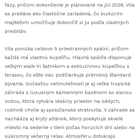
fázy, pričom dokončenie je plánované na júl 2026. Vila
sa predáva ako čiastočne zariadená, čo budúcim
majiteľom umožňuje dokončiť si ju podľa vlastných
predstáv.
Vila ponúka celkovo 5 priestranných spální, pričom
každá má vlastnú kúpeľňu. Hlavná spálňa disponuje
veľkým walk-in šatníkom a exkluzívnou kúpeľňou s
terasou, čo ešte viac podčiarkuje prémiový štandard
bývania. Súčasťou nehnuteľnosti je aj veľká tropická
záhrada s luxusným kamenným bazénom so slanou
vodou, ktorá vytvára ideálny priestor na oddych,
rodinné chvíle aj spoločenské stretnutia. V záhrade sa
nachádza aj krytý altánok, ktorý poskytuje skvelé
miesto na sedenie v tieni počas horúcich dní alebo na
súkromný večerný relax. Atmosféru dotvárajú