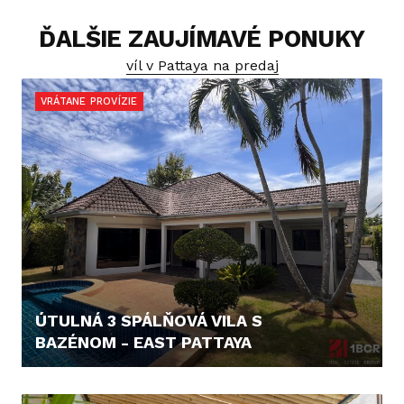
ĎALŠIE ZAUJÍMAVÉ PONUKY
víl v Pattaya na predaj
VRÁTANE PROVÍZIE
ÚTULNÁ 3 SPÁLŇOVÁ VILA S
BAZÉNOM - EAST PATTAYA
171.160,- €