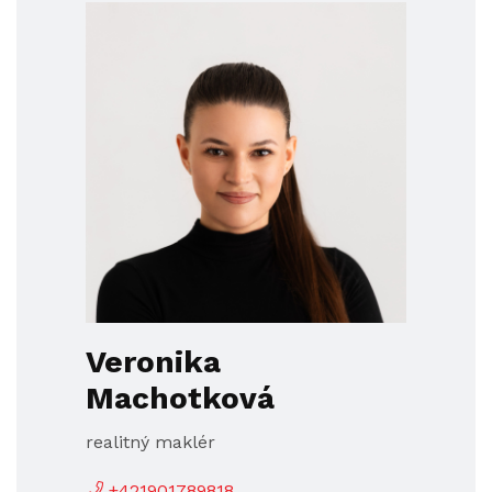
Veronika
Machotková
realitný maklér
+421901789818