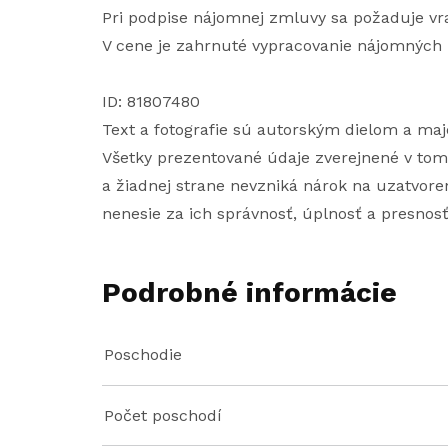
Pri podpise nájomnej zmluvy sa požaduje vra
V cene je zahrnuté vypracovanie nájomných 
ID: 81807480
Text a fotografie sú autorským dielom a maj
Všetky prezentované údaje zverejnené v tom
a žiadnej strane nevzniká nárok na uzatvoren
nenesie za ich správnosť, úplnosť a presnos
Podrobné informácie
Poschodie
Počet poschodí