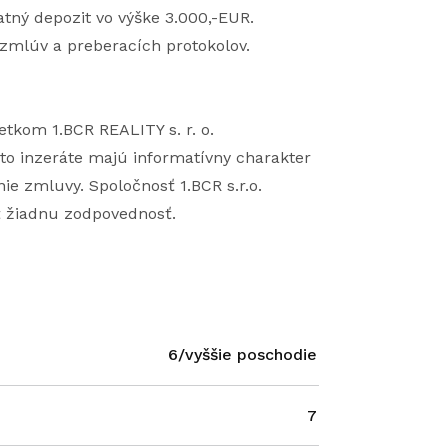
tný depozit vo výške 3.000,-EUR.
zmlúv a preberacích protokolov.
etkom 1.BCR REALITY s. r. o.
to inzeráte majú informatívny charakter
ie zmluvy. Spoločnosť 1.BCR s.r.o.
ť žiadnu zodpovednosť.
6/vyššie poschodie
7