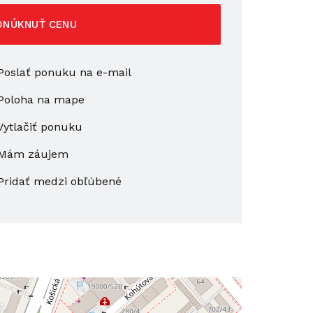
ONÚKNUŤ CENU
oslať ponuku na e-mail
Poloha na mape
ytlačiť ponuku
Mám záujem
Pridať medzi obľúbené