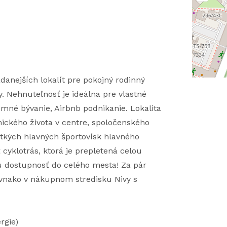
adanejších lokalít pre pokojný rodinný
y. Nehnuteľnosť je ideálna pre vlastné
jomné bývanie, Airbnb podnikanie. Lokalita
ického života v centre, spoločenského
etkých hlavných športovísk hlavného
 cyklotrás, ktorá je prepletená celou
u dostupnosť do celého mesta! Za pár
ovnako v nákupnom stredisku Nivy s
rgie)