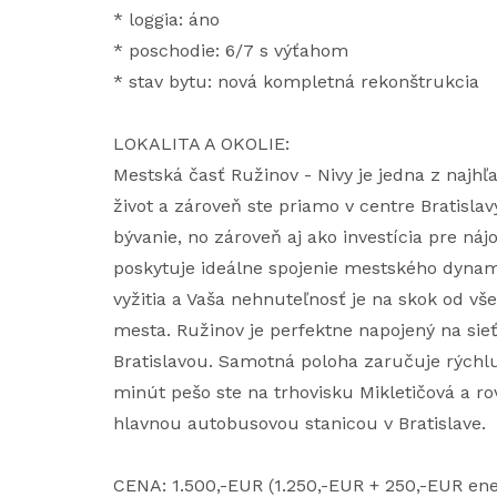
* loggia: áno
* poschodie: 6/7 s výťahom
* stav bytu: nová kompletná rekonštrukcia
LOKALITA A OKOLIE:
Mestská časť Ružinov - Nivy je jedna z najhľ
život a zároveň ste priamo v centre Bratislav
bývanie, no zároveň aj ako investícia pre ná
poskytuje ideálne spojenie mestského dynam
vyžitia a Vaša nehnuteľnosť je na skok od vš
mesta. Ružinov je perfektne napojený na sieť
Bratislavou. Samotná poloha zaručuje rýchl
minút pešo ste na trhovisku Mikletičová a r
hlavnou autobusovou stanicou v Bratislave.
CENA: 1.500,-EUR (1.250,-EUR + 250,-EUR ene