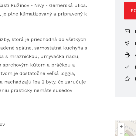
časti Ružinov - Nivy - Gemerská ulica.
P
je plne klimatizovaný a pripravený k
P
izby, ktorá je priechodná do všetkých
ariadené spálne, samostatná kuchyňa s
V
ka s mrazničkou, umývačka riadu,
so sprchovým kútom a práčkou a
vom je dostatočne veľká loggia,
 nachádzajú iba 2 byty, čo zaručuje
niu prakticky nemáte susedov
nov
+
–