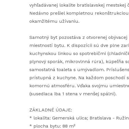
vyhľadávanej lokalite bratislavskej mestskej 
Nedávno prešiel kompletnou rekonštrukciou, 
okamžitému užívaniu.
Samotný byt pozostáva z otvorenej obývacej 
miestností bytu. K dispozícii sú dve plne z
kuchynskou linkou so spotrebičmi (chladnič
plynový sporák, mikrovlnná rúra), kúpeľňa 
samostatná toaleta s umývadlom. Príslušenst
prístupná z kuchyne. Na každom poschodí sa
komornú atmosféru. Vďaka svojmu umiestne
(susediaca iba 1 stena v menšej spálni).
ZÁKLADNÉ ÚDAJE:
* lokalita: Gemerská ulica; Bratislava - Ruži
* plocha bytu: 88 m²