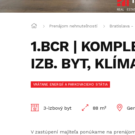
Prenájom nehnuteľností
Bratislava -
1.BCR | KOMP
IZB. BYT, KLÍ
VRÁTANE ENERGIÍ A PARKOVACIEHO STÁTIA
3-izbový byt
88 m²
Gem
V zastúpení majiteľa ponúkame na prenájom