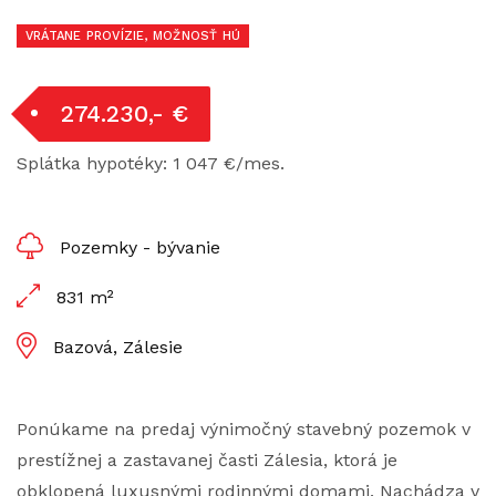
VRÁTANE PROVÍZIE, MOŽNOSŤ HÚ
274.230,- €
Splátka hypotéky: 1 047 €/mes.
Pozemky - bývanie
831 m²
Bazová, Zálesie
Ponúkame na predaj výnimočný stavebný pozemok v
prestížnej a zastavanej časti Zálesia, ktorá je
obklopená luxusnými rodinnými domami. Nachádza v