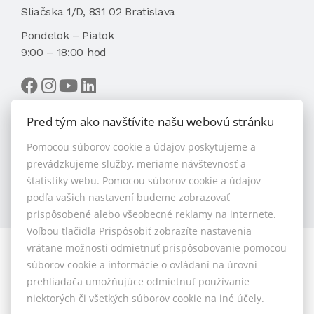
Sliačska 1/D, 831 02 Bratislava
Pondelok – Piatok
9:00 – 18:00 hod
Pred tým ako navštívite našu webovú stránku
Pomocou súborov cookie a údajov poskytujeme a
VYBRAŤ MAKLÉRA
prevádzkujeme služby, meriame návštevnosť a
štatistiky webu. Pomocou súborov cookie a údajov
podľa vašich nastavení budeme zobrazovať
prispôsobené alebo všeobecné reklamy na internete.
Voľbou tlačidla Prispôsobiť zobrazíte nastavenia
vrátane možnosti odmietnuť prispôsobovanie pomocou
© 2026 - 1.BCR s.r.o.
súborov cookie a informácie o ovládaní na úrovni
Sliačska 10235/1D, Bratislava 83102, Tel.: +421 901 789
prehliadača umožňujúce odmietnuť používanie
818 , Mobil: +421 901 789 818 , E-mail: info@1bcr.sk
niektorých či všetkých súborov cookie na iné účely.