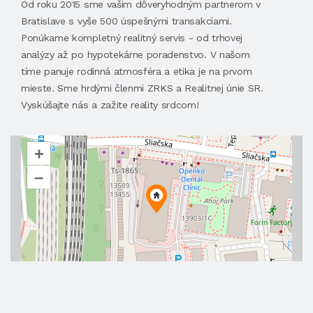
Od roku 2015 sme vašim dôveryhodným partnerom v
Bratislave s vyše 500 úspešnými transakciami.
Ponúkame kompletný realitný servis - od trhovej
analýzy až po hypotekárne poradenstvo. V našom
tíme panuje rodinná atmosféra a etika je na prvom
mieste. Sme hrdými členmi ZRKS a Realitnej únie SR.
Vyskúšajte nás a zažite reality srdcom!
+
–