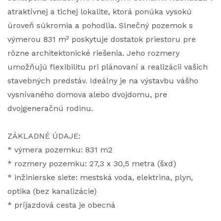
atraktívnej a tichej lokalite, ktorá ponúka vysokú
úroveň súkromia a pohodlia. Slnečný pozemok s
výmerou 831 m² poskytuje dostatok priestoru pre
rôzne architektonické riešenia. Jeho rozmery
umožňujú flexibilitu pri plánovaní a realizácii vašich
stavebných predstáv. Ideálny je na výstavbu vášho
vysnívaného domova alebo dvojdomu, pre
dvojgeneračnú rodinu.
ZÁKLADNÉ ÚDAJE:
* výmera pozemku: 831 m2
* rozmery pozemku: 27,3 x 30,5 metra (šxd)
* inžinierske siete: mestská voda, elektrina, plyn,
optika (bez kanalizácie)
* príjazdová cesta je obecná