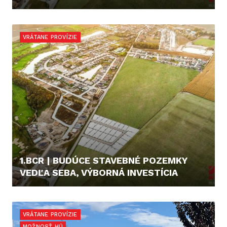
110,- €/M2
VRÁTANE PROVÍZIE
1.BCR | BUDÚCE STAVEBNÉ POZEMKY
VEDĽA SEBA, VÝBORNÁ INVESTÍCIA
110,- €/M2
VRÁTANE PROVÍZIE
MOŽNOSŤ HÚ