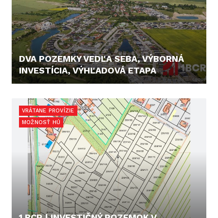
DVA POZEMKY VEDĽA SEBA, VÝBORNÁ
INVESTÍCIA, VÝHĽADOVÁ ETAPA
48.000,- €
VRÁTANE PROVÍZIE
MOŽNOSŤ HÚ
1.BCR | INVESTIČNÝ POZEMOK V