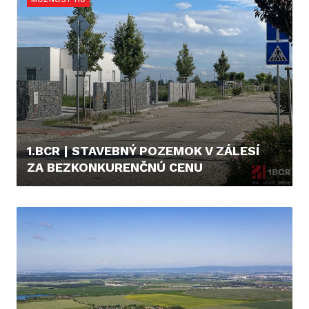
1.BCR | STAVEBNÝ POZEMOK V ZÁLESÍ
ZA BEZKONKURENČNÚ CENU
215,- €