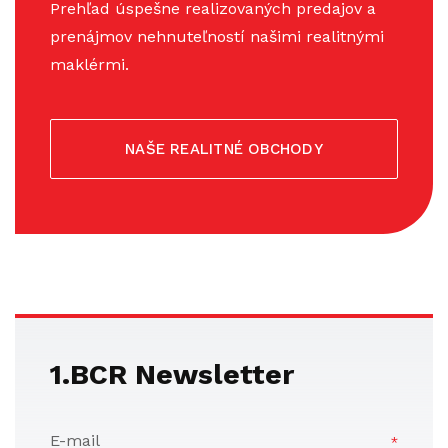
Prehľad úspešne realizovaných predajov a
prenájmov nehnuteľností našimi realitnými
maklérmi.
NAŠE REALITNÉ OBCHODY
1.BCR Newsletter
E-mail