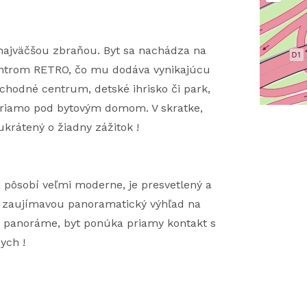
ej najväčšou zbraňou. Byt sa nachádza na
entrom RETRO, čo mu dodáva vynikajúcu
bchodné centrum, detské ihrisko či park,
riamo pod bytovým domom. V skratke,
ukrátený o žiadny zážitok !
 pôsobí veľmi moderne, je presvetlený a
í zaujímavou panoramatický výhľad na
i a panoráme, byt ponúka priamy kontakt s
ych !
d