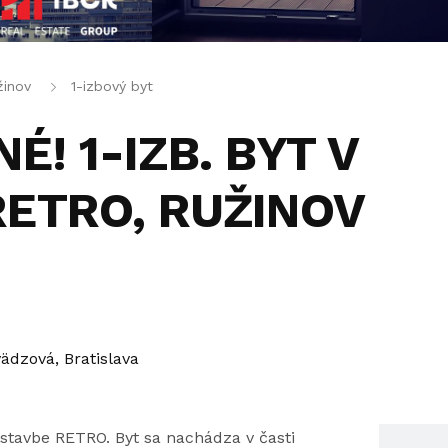
žinov
1-izbový byt
É! 1-IZB. BYT V
ETRO, RUŽINOV
ädzová, Bratislava
stavbe RETRO. Byt sa nachádza v časti