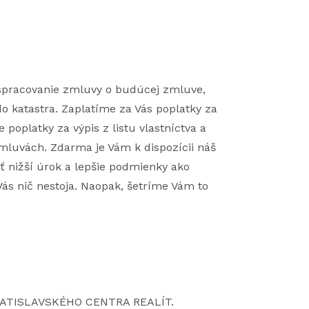
, spracovanie zmluvy o budúcej zmluve,
o katastra. Zaplatíme za Vás poplatky za
poplatky za výpis z listu vlastníctva a
mluvách. Zdarma je Vám k dispozícii náš
iť nižší úrok a lepšie podmienky ako
ás nič nestoja. Naopak, šetríme Vám to
.BRATISLAVSKÉHO CENTRA REALÍT.