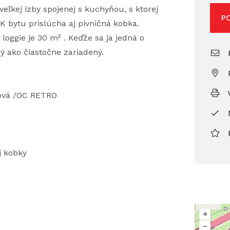
veľkej izby spojenej s kuchyňou, s ktorej
P
 K bytu prislúcha aj pivničná kobka.
loggie je 30 m² . Keďže sa ja jedná o
ý ako čiastočne zariadený.
P
V
dzová /OC RETRO
j kobky
+
–