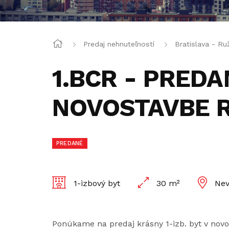
Predaj nehnuteľností
Bratislava - Ru
1.BCR - PREDAN
NOVOSTAVBE R
PREDANÉ
1-izbový byt
30 m²
Nev
Ponúkame na predaj krásny 1-izb. byt v novo