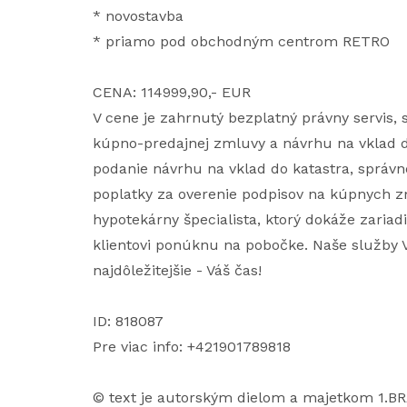
* novostavba
* priamo pod obchodným centrom RETRO
CENA: 114999,90,- EUR
V cene je zahrnutý bezplatný právny servis
kúpno-predajnej zmluvy a návrhu na vklad d
podanie návrhu na vklad do katastra, správne 
poplatky za overenie podpisov na kúpnych z
hypotekárny špecialista, ktorý dokáže zariad
klientovi ponúknu na pobočke. Naše služby V
najdôležitejšie - Váš čas!
ID: 818087
Pre viac info: +421901789818
© text je autorským dielom a majetkom 1