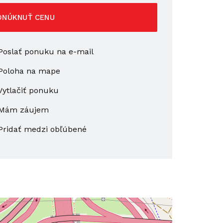
ONÚKNUŤ CENU
oslať ponuku na e-mail
Poloha na mape
ytlačiť ponuku
Mám záujem
Pridať medzi obľúbené