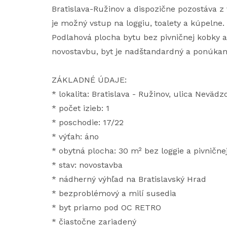
Bratislava-Ružinov a dispozične pozostáva z 
je možný vstup na loggiu, toalety a kúpelne.
Podlahová plocha bytu bez pivničnej kobky a 
novostavbu, byt je nadštandardný a ponúkan
ZÁKLADNÉ ÚDAJE:
* lokalita: Bratislava - Ružinov, ulica Nevä
* počet izieb: 1
* poschodie: 17/22
* výťah: áno
* obytná plocha: 30 m² bez loggie a pivnične
* stav: novostavba
* nádherný výhľad na Bratislavský Hrad
* bezproblémový a milí susedia
* byt priamo pod OC RETRO
* čiastočne zariadený