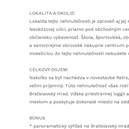
LOKALITA A OKOLIE:
Lokalita tejto nehnuteľnosti je zároveň aj j
Nevädzovej ulici, priamo pod obchodným c
občiansku vybavenosť. Škola, športoviská, o
a samozrejme obrovské nákupne centrum p
investíciou do tejto nehnuteľnosti nebudete 
CELKOVÝ DOJEM:
Nakoľko sa byt nachádza v novostavbe Retro,
veľmi príjemný. Túto nehnuteľnosť však rob
Bratislavský Hrad. Vďaka priestrannej loggi
mestom a poskytuje dokonalé miesto na odd
BONUS
* panoramatický výhľad na Bratislavský Hra