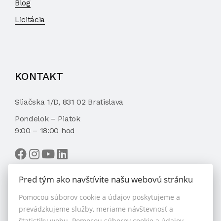
Blog
Licitácia
KONTAKT
Sliačska 1/D, 831 02 Bratislava
Pondelok – Piatok
9:00 – 18:00 hod
Pred tým ako navštívite našu webovú stránku
Pomocou súborov cookie a údajov poskytujeme a
VYBRAŤ MAKLÉRA
prevádzkujeme služby, meriame návštevnosť a
štatistiky webu. Pomocou súborov cookie a údajov