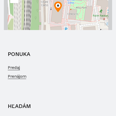
PONUKA
Predaj
Prenájom
HĽADÁM