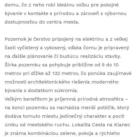
domu, čo z neho robí ideálnu voľbu pre pokojné
bývanie v kontakte s prírodou a zároveň s výbornou
dostupnosťou do centra mesta.
Pozemok je čerstvo pripojený na elektrinu a z veľkej
časti vyčistený a vykosený, vďaka čomu je pripravený
na ďalšie plánovanie či budúcu realizáciu stavby.
Šírka pozemku sa pohybuje približne od 9 do 10
metrov pri dĺžke až 132 metrov, čo ponúka zaujímavé
možnosti architektonického riešenia moderného
bývania s dostatkom súkromia.
Veľkým benefitom je príjemná prírodná atmosféra –
na konci pozemku sa nachádza menší potôčik, ktorý
dodáva tomuto miestu jedinečný charakter a pocit
úniku od mestského ruchu. Lokalita Cesta na Klanec
je známa kombináciou zelene, pokoja a rýchleho