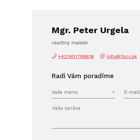
Mgr. Peter Urgela
realitný maklér
+421901789818
info@1bcr.sk
Radi Vám poradíme
Vaše meno
E-mail