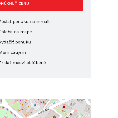
ONÚKNUŤ CENU
oslať ponuku na e-mail
Poloha na mape
ytlačiť ponuku
Mám záujem
Pridať medzi obľúbené