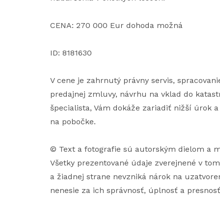
CENA: 270 000 Eur dohoda možná
ID: 8181630
V cene je zahrnutý právny servis, spracova
predajnej zmluvy, návrhu na vklad do katast
špecialista, Vám dokáže zariadiť nižší úrok 
na pobočke.
© Text a fotografie sú autorským dielom a
Všetky prezentované údaje zverejnené v tom
a žiadnej strane nevzniká nárok na uzatvoren
nenesie za ich správnosť, úplnosť a presnos