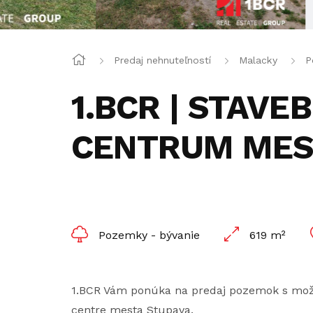
Predaj nehnuteľností
Malacky
P
1.BCR | STAV
CENTRUM MES
Pozemky - bývanie
619 m²
1.BCR Vám ponúka na predaj pozemok s mož
centre mesta Stupava.