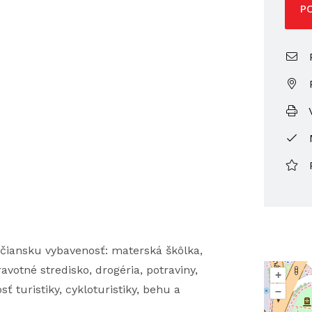
P
P
V
iansku vybavenosť: materská škôlka,
votné stredisko, drogéria, potraviny,
+
ť turistiky, cykloturistiky, behu a
–