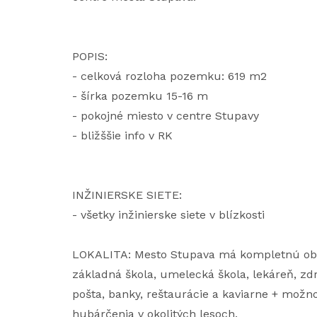
POPIS:
- celková rozloha pozemku: 619 m2
- šírka pozemku 15-16 m
- pokojné miesto v centre Stupavy
- bližššie info v RK
INŽINIERSKE SIETE:
- všetky inžinierske siete v blízkosti
LOKALITA: Mesto Stupava má kompletnú obč
základná škola, umelecká škola, lekáreň, zdra
pošta, banky, reštaurácie a kaviarne + možnos
hubárčenia v okolitých lesoch.