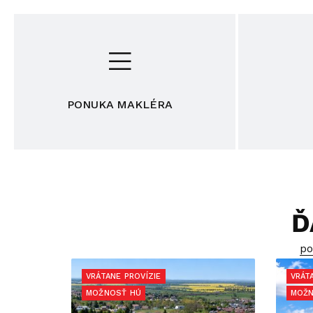
PONUKA MAKLÉRA
Ď
po
VRÁTANE PROVÍZIE
VRÁT
MOŽNOSŤ HÚ
MOŽN