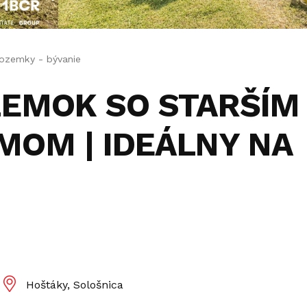
ozemky - bývanie
ZEMOK SO STARŠÍM
OM | IDEÁLNY NA
Hoštáky, Sološnica