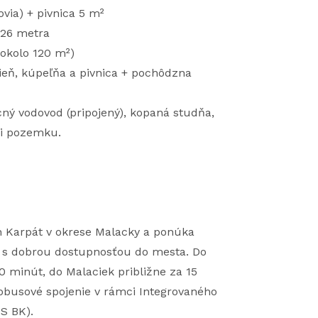
via) + pivnica 5 m²
126 metra
 okolo 120 m²)
sieň, kúpeľňa a pivnica + pochôdzna
becný vodovod (pripojený), kopaná studňa,
ici pozemku.
h Karpát v okrese Malacky a ponúka
ta s dobrou dostupnosťou do mesta. Do
0 minút, do Malaciek približne za 15
obusové spojenie v rámci Integrovaného
S BK).