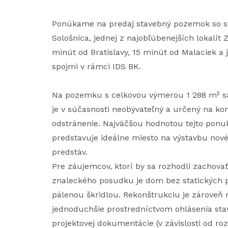
Ponúkame na predaj stavebný pozemok so 
Sološnica, jednej z najobľúbenejších lokalít
minút od Bratislavy, 15 minút od Malaciek a
spojmi v rámci IDS BK.
Na pozemku s celkovou výmerou 1 288 m² s
je v súčasnosti neobývateľný a určený na k
odstránenie. Najväčšou hodnotou tejto ponu
predstavuje ideálne miesto na výstavbu nov
predstáv.
Pre záujemcov, ktorí by sa rozhodli zachova
znaleckého posudku je dom bez statických p
pálenou škridlou. Rekonštrukciu je zároveň
jednoduchšie prostredníctvom ohlásenia sta
projektovej dokumentácie (v závislosti od rozs