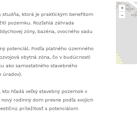
+
studňa, ktorá je praktickým benefitom
–
žití pozemku. Rozľahlá záhrada
oddychovej zóny, bazéna, ovocného sadu
čný potenciál. Podľa platného územného
ozvojová obytná zóna, čo v budúcnosti
mku ako samostatného stavebného
 úradov).
, kto hľadá veľký stavebný pozemok v
ť nový rodinný dom presne podľa svojich
estičnú príležitosť s potenciálom