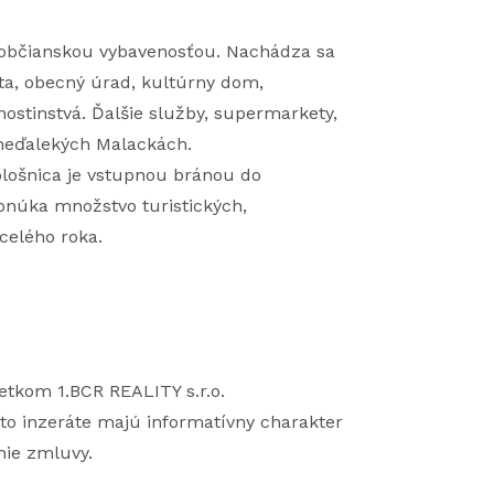
 občianskou vybavenosťou. Nachádza sa
šta, obecný úrad, kultúrny dom,
ohostinstvá. Ďalšie služby, supermarkety,
 neďalekých Malackách.
Sološnica je vstupnou bránou do
ponúka množstvo turistických,
celého roka.
etkom 1.BCR REALITY s.r.o.
to inzeráte majú informatívny charakter
nie zmluvy.