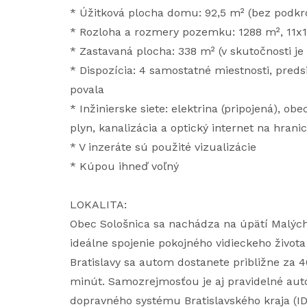
* Úžitková plocha domu: 92,5 m² (bez podkro
* Rozloha a rozmery pozemku: 1288 m², 11x
* Zastavaná plocha: 338 m² (v skutočnosti je
* Dispozícia: 4 samostatné miestnosti, pred
povala
* Inžinierske siete: elektrina (pripojená), o
plyn, kanalizácia a optický internet na hran
* V inzeráte sú použité vizualizácie
* Kúpou ihneď voľný
LOKALITA:
Obec Sološnica sa nachádza na úpätí Malýc
ideálne spojenie pokojného vidieckeho živo
Bratislavy sa autom dostanete približne za 4
minút. Samozrejmosťou je aj pravidelné aut
dopravného systému Bratislavského kraja (ID