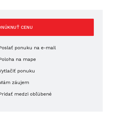
ONÚKNUŤ CENU
oslať ponuku na e-mail
Poloha na mape
ytlačiť ponuku
Mám záujem
Pridať medzi obľúbené