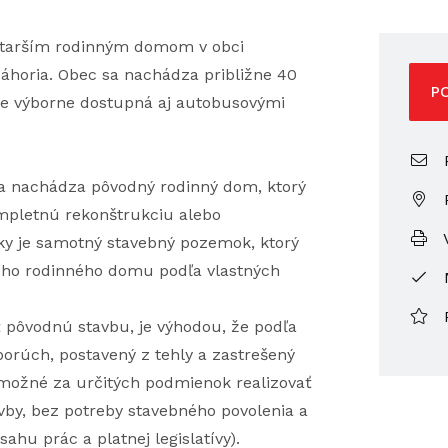
starším rodinným domom v obci
 Záhoria. Obec sa nachádza približne 40
P
 je výborne dostupná aj autobusovými
P
a nachádza pôvodný rodinný dom, ktorý
ompletnú rekonštrukciu alebo
V
ky je samotný stavebný pozemok, ktorý
ého rodinného domu podľa vlastných
ť pôvodnú stavbu, je výhodou, že podľa
orúch, postavený z tehly a zastrešený
 možné za určitých podmienok realizovať
vby, bez potreby stavebného povolenia a
ahu prác a platnej legislatívy).