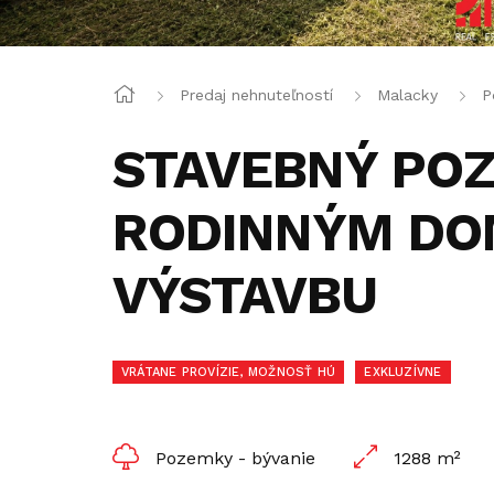
Predaj nehnuteľností
Malacky
P
STAVEBNÝ PO
RODINNÝM DOM
VÝSTAVBU
VRÁTANE PROVÍZIE, MOŽNOSŤ HÚ
EXKLUZÍVNE
Pozemky - bývanie
1288 m²