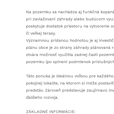
Na pozemku sa nachádza aj funkčná kopaná 
pri zavlažovaní záhrady alebo budúcom vyu
poskytuje dostatok priestoru na vytvorenie 
či veľkej terasy.
Významnou pridanou hodnotou je aj investi
plánu obce je zo strany záhrady plánovaná r
otvára možnosť využitia zadnej časti poze
pozemku (po splnení podmienok príslušných
Táto ponuka je ideálnou voľbou pre každého
pokojnej lokalite, na ktorom si môže postavi
predstáv. Zároveň predstavuje zaujímavú inv
ďalšieho rozvoja.
ZÁKLADNÉ INFORMÁCIE: