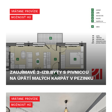
CENA V RK
VRÁTANE PROVÍZIE
MOŽNOSŤ HÚ
ZAUJÍMAVÉ 2-IZB.BYTY S PIVNICOU
NA ÚPÄTÍ MALÝCH KARPÁT V PEZINKU
165.000,- €
VRÁTANE PROVÍZIE
MOŽNOSŤ HÚ