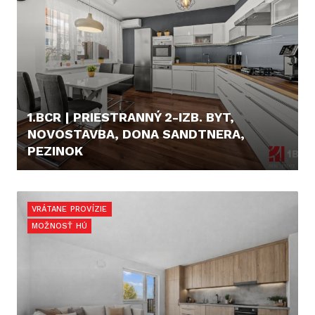
1.BCR | PRIESTRANNÝ 2-IZB. BYT,
NOVOSTAVBA, DONA SANDTNERA,
PEZINOK
219.900,- €
VRÁTANE PROVÍZIE
MOŽNOSŤ HÚ