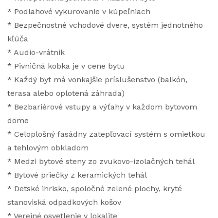
* Podlahové vykurovanie v kúpeľniach
* Bezpečnostné vchodové dvere, systém jednotného
kľúča
* Audio-vrátnik
* Pivničná kobka je v cene bytu
* Každý byt má vonkajšie príslušenstvo (balkón,
terasa alebo oplotená záhrada)
* Bezbariérové vstupy a výťahy v každom bytovom
dome
* Celoplošný fasádny zatepľovací systém s omietkou
a tehlovým obkladom
* Medzi bytové steny zo zvukovo-izolačných tehál
* Bytové priečky z keramických tehál
* Detské ihrisko, spoločné zelené plochy, kryté
stanoviská odpadkových košov
* Verejné osvetlenie v lokalite