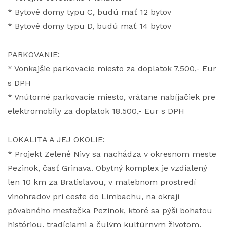
* Bytové domy typu C, budú mať 12 bytov
* Bytové domy typu D, budú mať 14 bytov
PARKOVANIE:
* Vonkajšie parkovacie miesto za doplatok 7.500,- Eur
s DPH
* Vnútorné parkovacie miesto, vrátane nabíjačiek pre
elektromobily za doplatok 18.500,- Eur s DPH
LOKALITA A JEJ OKOLIE:
* Projekt Zelené Nivy sa nachádza v okresnom meste
Pezinok, časť Grinava. Obytný komplex je vzdialený
len 10 km za Bratislavou, v malebnom prostredí
vinohradov pri ceste do Limbachu, na okraji
pôvabného mestečka Pezinok, ktoré sa pýši bohatou
históriou, tradíciami a čulým kultúrnym životom.