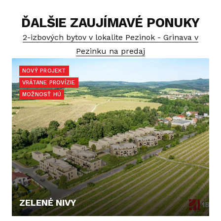
ĎALŠIE ZAUJÍMAVÉ PONUKY
2-izbových bytov v lokalite Pezinok - Grinava v
Pezinku na predaj
NOVÝ PROJEKT
VRÁTANE PROVÍZIE
MOŽNOSŤ HÚ
ZELENÉ NIVY