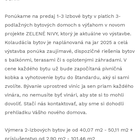
Ponúkame na predaj 1-3 izbové byty v piatich 3-
podlažných bytových domoch s výťahom v novom
projekte ZELENÉ NIVY, ktorý je aktuálne vo výstavbe.
Kolaudácia bytov je naplánovaná na jar 2025 a celá
výstavba ponúka zaujímavé, dispozičné riešenia bytov
s balkónmi, terasami či s oplotenými záhradami. V
cene každého bytu už bude započítaná pivničná
kobka a vyhotovenie bytu do štandardu, aký si sami
zvolíte. Bývanie uprostred viníc ja sen priam každého
vinára, no nemusíte byť vinári, aby ste si to mohli
dovoliť. Stačí nás kontaktovať, aby sme si dohodli
prehliadku Vášho nového domova.
Výmera 2-izbových bytov je od 40,07 m2 - 50,11 m2 +
príslušenstvo od 2,90 m2 - 101,46 m2