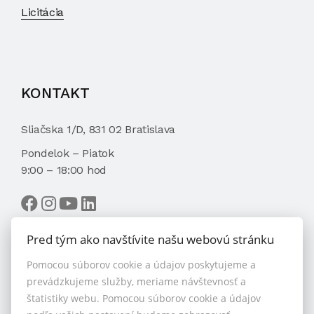
Licitácia
KONTAKT
Sliačska 1/D, 831 02 Bratislava
Pondelok – Piatok
9:00 – 18:00 hod
Pred tým ako navštívite našu webovú stránku
Pomocou súborov cookie a údajov poskytujeme a
VYBRAŤ MAKLÉRA
prevádzkujeme služby, meriame návštevnosť a
štatistiky webu. Pomocou súborov cookie a údajov