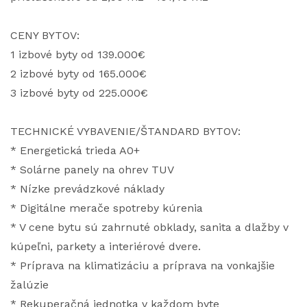
CENY BYTOV:
1 izbové byty od 139.000€
2 izbové byty od 165.000€
3 izbové byty od 225.000€
TECHNICKÉ VYBAVENIE/ŠTANDARD BYTOV:
* Energetická trieda A0+
* Solárne panely na ohrev TUV
* Nízke prevádzkové náklady
* Digitálne merače spotreby kúrenia
* V cene bytu sú zahrnuté obklady, sanita a dlažby v
kúpeľni, parkety a interiérové dvere.
* Príprava na klimatizáciu a príprava na vonkajšie
žalúzie
* Rekuperačná jednotka v každom byte