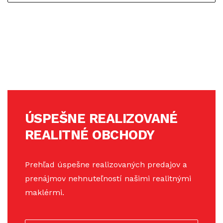
ÚSPEŠNE REALIZOVANÉ
REALITNÉ OBCHODY
Prehľad úspešne realizovaných predajov a
prenájmov nehnuteľností našimi realitnými
maklérmi.