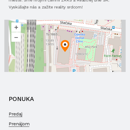
mieste. Sme hrdými členmi ZRKS a Realitnej únie SR.
Vyskúšajte nás a zažite reality srdcom!
+
–
PONUKA
Predaj
Prenájom