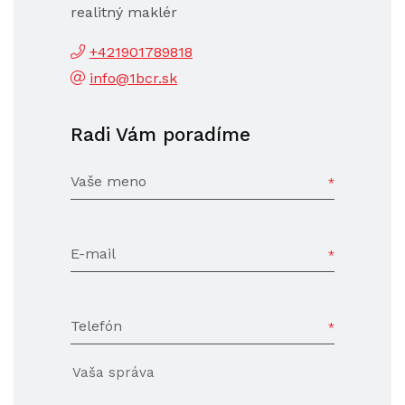
realitný maklér
+421901789818
info@1bcr.sk
Radi Vám poradíme
Vaše meno
E-mail
Telefón