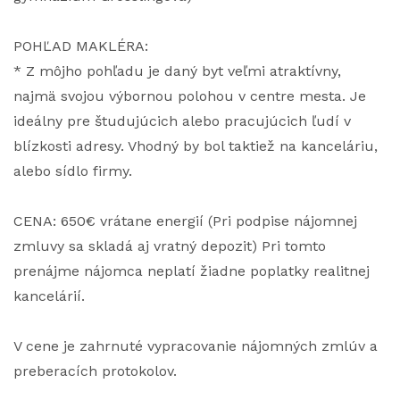
POHĽAD MAKLÉRA:
* Z môjho pohľadu je daný byt veľmi atraktívny,
najmä svojou výbornou polohou v centre mesta. Je
ideálny pre študujúcich alebo pracujúcich ľudí v
blízkosti adresy. Vhodný by bol taktiež na kanceláriu,
alebo sídlo firmy.
CENA: 650€ vrátane energií (Pri podpise nájomnej
zmluvy sa skladá aj vratný depozit) Pri tomto
prenájme nájomca neplatí žiadne poplatky realitnej
kancelárií.
V cene je zahrnuté vypracovanie nájomných zmlúv a
preberacích protokolov.