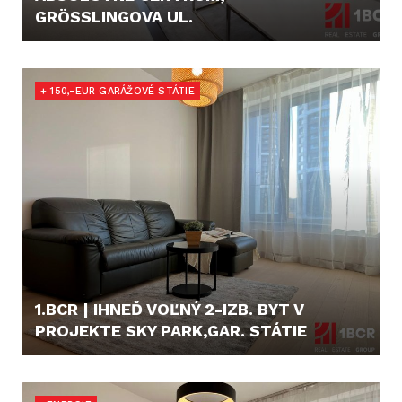
GRÖSSLINGOVA UL.
1.050,- €/MES.
+ 150,-EUR GARÁŽOVÉ STÁTIE
1.BCR | IHNEĎ VOĽNÝ 2-IZB. BYT V
PROJEKTE SKY PARK,GAR. STÁTIE
1.150,- €/MES.