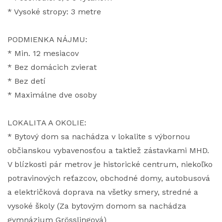
* Vysoké stropy: 3 metre
PODMIENKA NÁJMU:
* Min. 12 mesiacov
* Bez domácich zvierat
* Bez detí
* Maximálne dve osoby
LOKALITA A OKOLIE:
* Bytový dom sa nachádza v lokalite s výbornou
občianskou vybavenosťou a taktiež zástavkami MHD.
V blízkosti pár metrov je historické centrum, niekoľko
potravinových reťazcov, obchodné domy, autobusová
a električková doprava na všetky smery, stredné a
vysoké školy (Za bytovým domom sa nachádza
gymnázium Grösslingová)