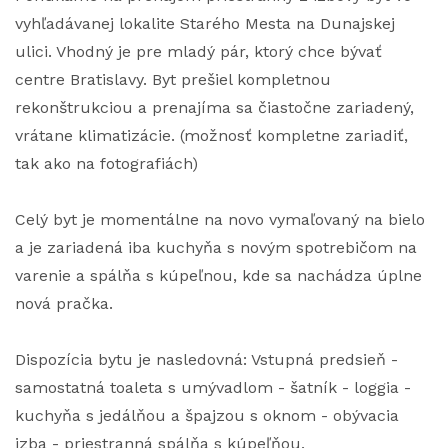
vyhľadávanej lokalite Starého Mesta na Dunajskej
ulici. Vhodný je pre mladý pár, ktorý chce bývať
centre Bratislavy. Byt prešiel kompletnou
rekonštrukciou a prenajíma sa čiastočne zariadený,
vrátane klimatizácie. (možnosť kompletne zariadiť,
tak ako na fotografiách)
Celý byt je momentálne na novo vymaľovaný na bielo
a je zariadená iba kuchyňa s novým spotrebičom na
varenie a spálňa s kúpeľnou, kde sa nachádza úplne
nová pračka.
Dispozícia bytu je nasledovná: Vstupná predsieň -
samostatná toaleta s umývadlom - šatník - loggia -
kuchyňa s jedálňou a špajzou s oknom - obývacia
izba - priestranná spálňa s kúpeľňou.