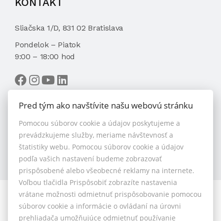
KONTAKT
Sliačska 1/D, 831 02 Bratislava
Pondelok – Piatok
9:00 – 18:00 hod
Pred tým ako navštívite našu webovú stránku
Pomocou súborov cookie a údajov poskytujeme a
VYBRAŤ MAKLÉRA
prevádzkujeme služby, meriame návštevnosť a
štatistiky webu. Pomocou súborov cookie a údajov
podľa vašich nastavení budeme zobrazovať
prispôsobené alebo všeobecné reklamy na internete.
Voľbou tlačidla Prispôsobiť zobrazíte nastavenia
vrátane možnosti odmietnuť prispôsobovanie pomocou
© 2026 - 1.BCR s.r.o.
súborov cookie a informácie o ovládaní na úrovni
Sliačska 10235/1D, Bratislava 83102, Tel.: +421 901 789
prehliadača umožňujúce odmietnuť používanie