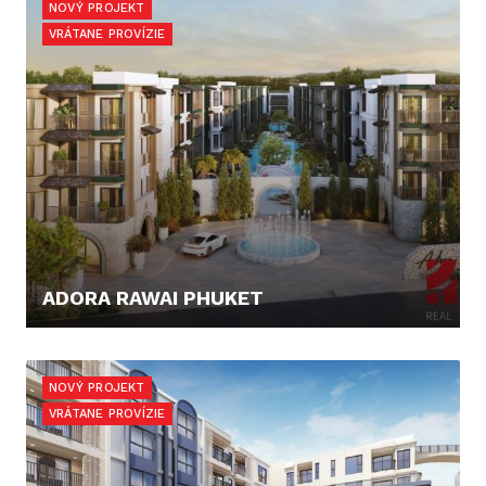
NOVÝ PROJEKT
VRÁTANE PROVÍZIE
ADORA RAWAI PHUKET
160.109,- €
NOVÝ PROJEKT
VRÁTANE PROVÍZIE