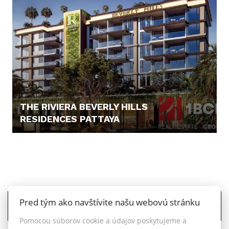
THE RIVIERA BEVERLY HILLS
RESIDENCES PATTAYA
92.894,- €
Pred tým ako navštívite našu webovú stránku
ZOBRAZIŤ VŠETKY PONUKY
Pomocou súborov cookie a údajov poskytujeme a