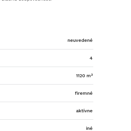
neuvedené
4
1120 m²
firemné
aktívne
iné