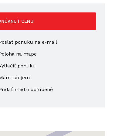
ONÚKNUŤ CENU
oslať ponuku na e-mail
Poloha na mape
ytlačiť ponuku
Mám záujem
Pridať medzi obľúbené