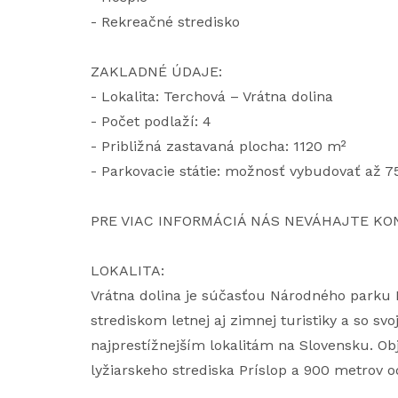
- Rekreačné stredisko
ZAKLADNÉ ÚDAJE:
- Lokalita: Terchová – Vrátna dolina
- Počet podlaží: 4
- Približná zastavaná plocha: 1120 m²
- Parkovacie státie: možnosť vybudovať až 7
PRE VIAC INFORMÁCIÁ NÁS NEVÁHAJTE KO
LOKALITA:
Vrátna dolina je súčasťou Národného parku M
strediskom letnej aj zimnej turistiky a so svo
najprestížnejším lokalitám na Slovensku. Ob
lyžiarskeho strediska Príslop a 900 metrov o