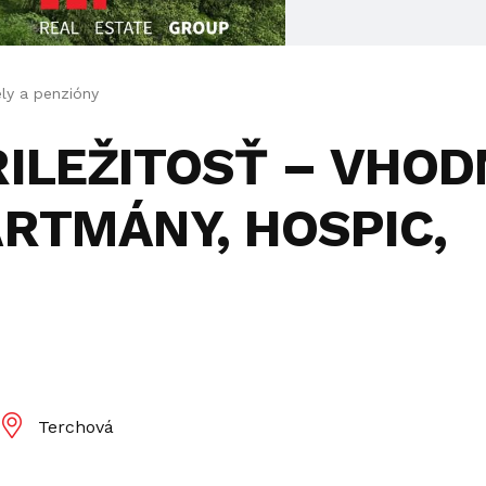
ly a penzióny
RILEŽITOSŤ – VHOD
ARTMÁNY, HOSPIC,
Terchová