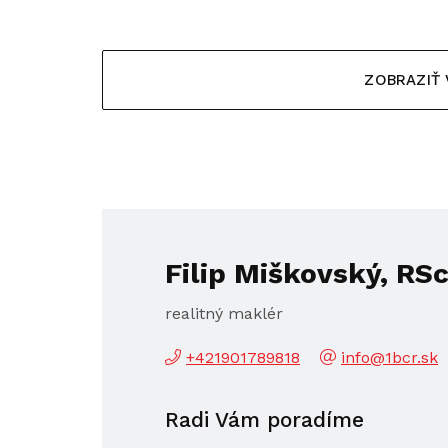
ZOBRAZIŤ
Filip Miškovský, RSc
realitný maklér
+421901789818
info@1bcr.sk
Radi Vám poradíme