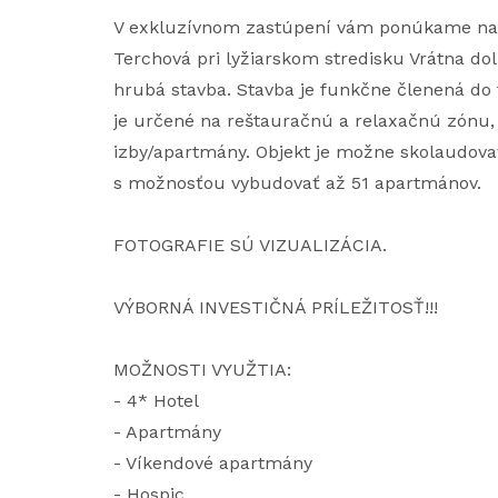
V exkluzívnom zastúpení vám ponúkame na p
Terchová pri lyžiarskom stredisku Vrátna dol
hrubá stavba. Stavba je funkčne členená do 
je určené na reštauračnú a relaxačnú zónu, 
izby/apartmány. Objekt je možne skolaudova
s možnosťou vybudovať až 51 apartmánov.
FOTOGRAFIE SÚ VIZUALIZÁCIA.
VÝBORNÁ INVESTIČNÁ PRÍLEŽITOSŤ!!!
MOŽNOSTI VYUŽTIA:
- 4* Hotel
- Apartmány
- Víkendové apartmány
- Hospic