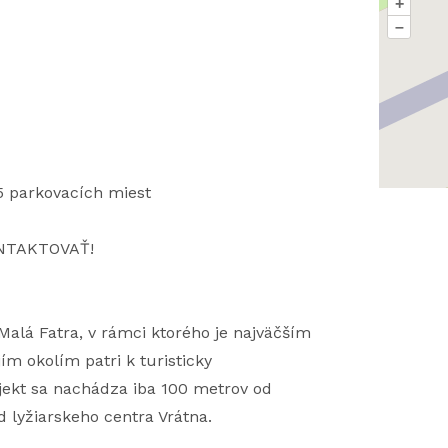
+
–
5 parkovacích miest
NTAKTOVAŤ!
alá Fatra, v rámci ktorého je najväčším
jím okolím patri k turisticky
jekt sa nachádza iba 100 metrov od
d lyžiarskeho centra Vrátna.