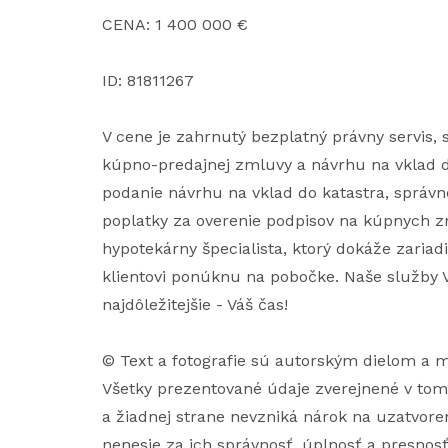
CENA: 1 400 000 €
ID: 81811267
V cene je zahrnutý bezplatný právny servis
kúpno-predajnej zmluvy a návrhu na vklad d
podanie návrhu na vklad do katastra, správne 
poplatky za overenie podpisov na kúpnych z
hypotekárny špecialista, ktorý dokáže zariad
klientovi ponúknu na pobočke. Naše služby V
najdôležitejšie - Váš čas!
© Text a fotografie sú autorským dielom a
Všetky prezentované údaje zverejnené v tom
a žiadnej strane nevzniká nárok na uzatvoren
nenesie za ich správnosť, úplnosť a presnos