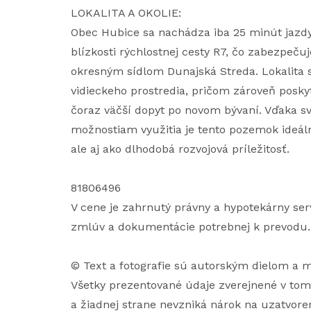
LOKALITA A OKOLIE:
Obec Hubice sa nachádza iba 25 minút jazdy
blízkosti rýchlostnej cesty R7, čo zabezpeču
okresným sídlom Dunajská Streda. Lokalita
vidieckeho prostredia, pričom zároveň posk
čoraz väčší dopyt po novom bývaní. Vďaka sv
možnostiam využitia je tento pozemok ideáln
ale aj ako dlhodobá rozvojová príležitosť.
81806496
V cene je zahrnutý právny a hypotekárny ser
zmlúv a dokumentácie potrebnej k prevodu.
© Text a fotografie sú autorským dielom a m
Všetky prezentované údaje zverejnené v tom
a žiadnej strane nevzniká nárok na uzatvoren