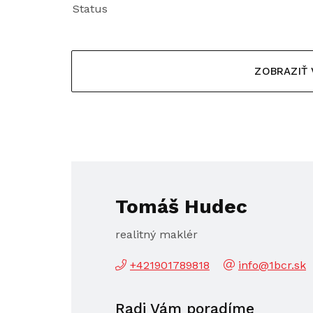
Status
ZOBRAZIŤ
Tomáš Hudec
realitný maklér
+421901789818
info@1bcr.sk
Radi Vám poradíme