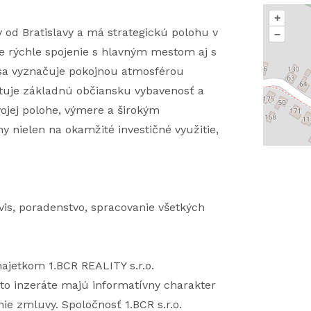
+
 od Bratislavy a má strategickú polohu v
–
je rýchle spojenie s hlavným mestom aj s
 sa vyznačuje pokojnou atmosférou
ytuje základnú občiansku vybavenosť a
ojej polohe, výmere a širokým
y nielen na okamžité investičné využitie,
vis, poradenstvo, spracovanie všetkých
ajetkom 1.BCR REALITY s.r.o.
to inzeráte majú informatívny charakter
ie zmluvy. Spoločnosť 1.BCR s.r.o.