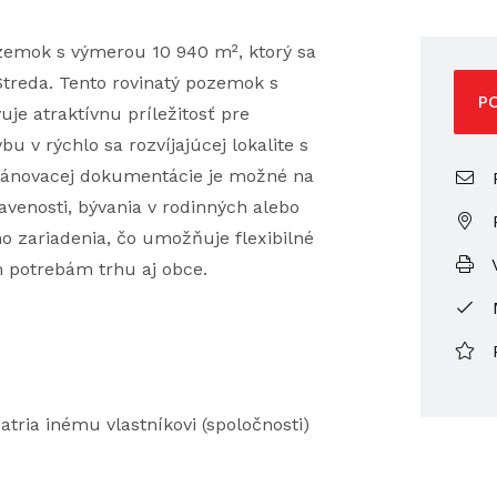
zemok s výmerou 10 940 m², ktorý sa
Streda. Tento rovinatý pozemok s
P
je atraktívnu príležitosť pre
bu v rýchlo sa rozvíjajúcej lokalite s
ánovacej dokumentácie je možné na
P
venosti, bývania v rodinných alebo
o zariadenia, čo umožňuje flexibilné
V
 potrebám trhu aj obce.
tria inému vlastníkovi (spoločnosti)