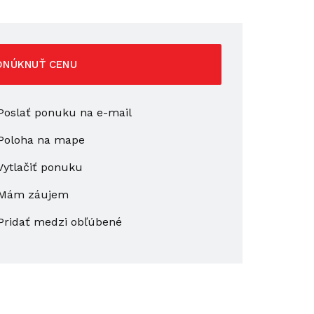
ONÚKNUŤ CENU
oslať ponuku na e-mail
Poloha na mape
ytlačiť ponuku
Mám záujem
Pridať medzi obľúbené