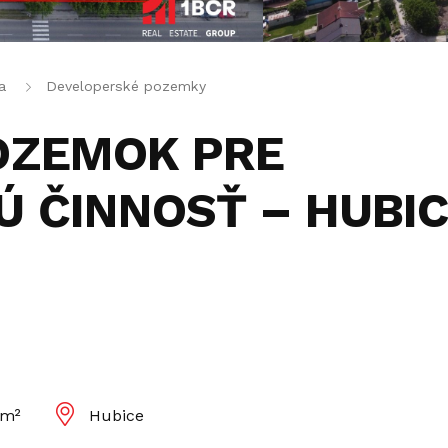
a
Developerské pozemky
OZEMOK PRE
 ČINNOSŤ – HUBIC
 m²
Hubice