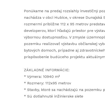
Ponúkame na predaj rozsiahly investičný po
nachádza v obci Hubice, v okrese Dunajská 
rozmermi približne 112 x 95 metrov predstavu
developerov, ktorí hľadajú priestor pre výstav
výbornou dostupnosťou. V zmysle územnopl
pozemku realizovať výstavbu občianskej vyba
bytových domoch, prípadne aj zdravotníckeh
prispôsobenie budúceho projektu aktuálnym
ZÁKLADNÉ INFORMÁCIE:
* Výmera: 10940 m²
* Rozmery: 112x95 metrov
* Stavby, ktoré sa nachádzajú na pozemku pa
* Sú dotiahnuté inžinierske siete