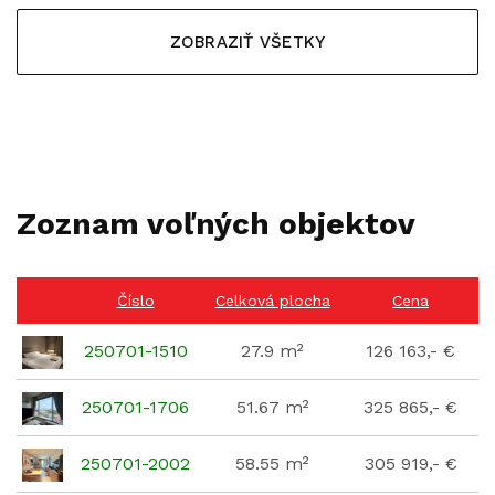
ZOBRAZIŤ VŠETKY
Zoznam voľných objektov
Číslo
Celková plocha
Cena
250701-1510
27.9 m²
126 163,- €
250701-1706
51.67 m²
325 865,- €
250701-2002
58.55 m²
305 919,- €