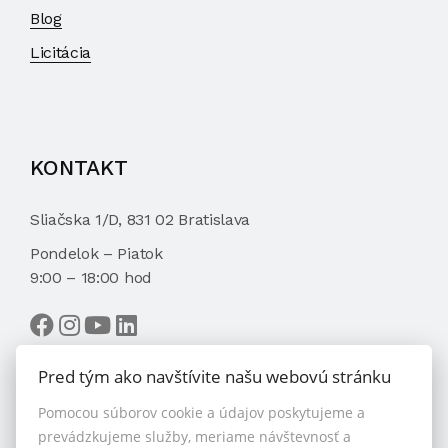
Blog
Licitácia
KONTAKT
Sliačska 1/D, 831 02 Bratislava
Pondelok – Piatok
9:00 – 18:00 hod
Pred tým ako navštívite našu webovú stránku
Pomocou súborov cookie a údajov poskytujeme a
VYBRAŤ MAKLÉRA
prevádzkujeme služby, meriame návštevnosť a