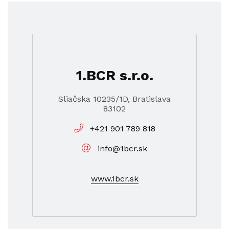
1.BCR s.r.o.
Sliačska 10235/1D, Bratislava
83102
+421 901 789 818
info@1bcr.sk
www.1bcr.sk