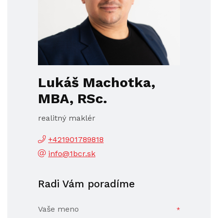
Lukáš Machotka,
MBA, RSc.
realitný maklér
+421901789818
info@1bcr.sk
Radi Vám poradíme
Vaše meno