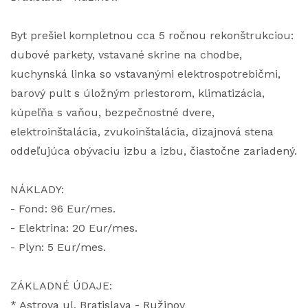
Byt prešiel kompletnou cca 5 ročnou rekonštrukciou:
dubové parkety, vstavané skrine na chodbe,
kuchynská linka so vstavanými elektrospotrebičmi,
barový pult s úložným priestorom, klimatizácia,
kúpeľňa s vaňou, bezpečnostné dvere,
elektroinštalácia, zvukoinštalácia, dizajnová stena
oddeľujúca obývaciu izbu a izbu, čiastočne zariadený.
NÁKLADY:
- Fond: 96 Eur/mes.
- Elektrina: 20 Eur/mes.
- Plyn: 5 Eur/mes.
ZÁKLADNÉ ÚDAJE:
* Astrova ul, Bratislava - Ružinov