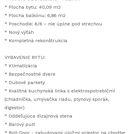
* Plocha bytu: 40,09 m2
* Plocha balkónu: 6,86 m2
* Poschodie: 6/6 – nie úplne pod strechou
* Nový výťah
* Kompletná rekonštrukcia
VYBAVENIE BYTU:
* Klimatizácia
* Bezpečnostné dvere
* Dubové parkety
* Kvalitná kuchynská linka s elektrospotrebičmi
(chladnička, umývačka riadu, plynový sporák,
digestor)
* Oddeľujúca dizajnová stena
* Barový pult
* Roll-Door - zabudovaný úložný priestor na chodbe