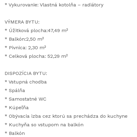
* Vykurovanie: Vlastná kotolňa – radiátory
VÝMERA BYTU:
* Úžitková plocha:47,49 m²
* Balkón:2,50 m²
* Pivnica: 2,30 m²
* Celková plocha: 52,29 m²
DISPOZÍCIA BYTU:
* Vstupná chodba
* Spálňa
* Samostatné WC
* Kúpeľňa
* Obývacia izba cez ktorú sa prechádza do kuchyne
* Kuchyňa so vstupom na balkón
* Balkón