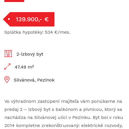
139.900,- €
Splátka hypotéky: 534 €/mes.
2-izbový byt
47.49 m²
Silvánová, Pezinok
Vo výhradnom zastúpení majiteľa vám ponúkame na
predaj 2 – izbový byt s balkónom a pivnicou, ktorý sa
nachádza na Silvánovej ulici v Pezinku. Byt bol v roku
2014 kompletne zrekonštruovaný: elektrické rozvody,