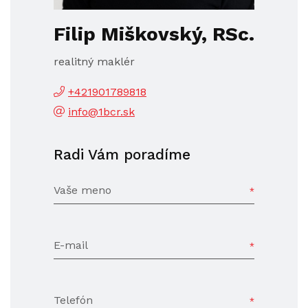
Filip Miškovský, RSc.
realitný maklér
+421901789818
info@1bcr.sk
Radi Vám poradíme
Vaše meno
E-mail
Telefón