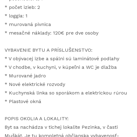
* počet izieb: 2
* loggia: 1
* murovaná pivnica
* mesačné náklady: 120€ pre dve osoby
VYBAVENIE BYTU A PRÍSLUŠENSTVO:
* V obývacej izbe a spálni sú laminátové podlahy
* V chodbe, v kuchyni, v kúpeľni a WC je dlažba
* Murované jadro
* Nové elektrické rozvody
* Kuchynská linka so sporákom a elektrickou rúrou
* Plastové okná
POPIS OKOLIA A LOKALITY:
Byt sa nachádza v tichej lokalite Pezinka, v časti
Muškát. Je tu kompletná občianska vybavenosť-