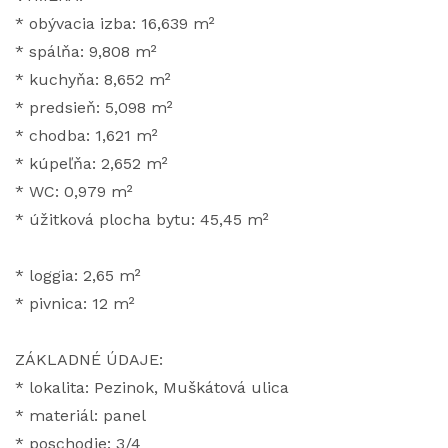
* obývacia izba: 16,639 m²
* spálňa: 9,808 m²
* kuchyňa: 8,652 m²
* predsieň: 5,098 m²
* chodba: 1,621 m²
* kúpeľňa: 2,652 m²
* WC: 0,979 m²
* úžitková plocha bytu: 45,45 m²
* loggia: 2,65 m²
* pivnica: 12 m²
ZÁKLADNÉ ÚDAJE:
* lokalita: Pezinok, Muškátová ulica
* materiál: panel
* poschodie: 3/4