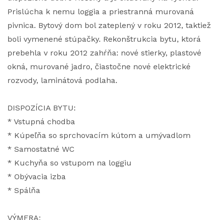
Prislúcha k nemu loggia a priestranná murovaná
pivnica. Bytový dom bol zateplený v roku 2012, taktiež
boli vymenené stúpačky. Rekonštrukcia bytu, ktorá
prebehla v roku 2012 zahŕňa: nové stierky, plastové
okná, murované jadro, čiastočne nové elektrické
rozvody, laminátová podlaha.
DISPOZÍCIA BYTU:
* Vstupná chodba
* Kúpeľňa so sprchovacím kútom a umývadlom
* Samostatné WC
* Kuchyňa so vstupom na loggiu
* Obývacia izba
* Spálňa
VÝMERA: