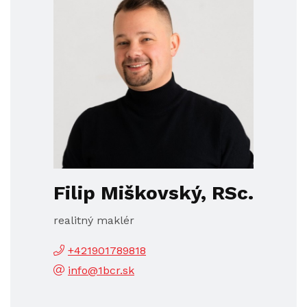
Filip Miškovský, RSc.
realitný maklér
+421901789818
info@1bcr.sk