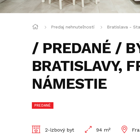
Predaj nehnuteľností
Bratislava - St
/ PREDANÉ / B
BRATISLAVY, 
NÁMESTIE
PREDANÉ
2-izbový byt
94 m²
Fra