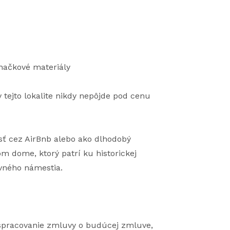
značkové materiály
 tejto lokalite nikdy nepôjde pod cenu
tosť cez AirBnb alebo ako dlhodobý
 dome, ktorý patrí ku historickej
avného námestia.
, spracovanie zmluvy o budúcej zmluve,