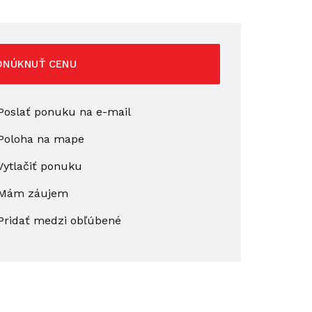
ONÚKNUŤ CENU
oslať ponuku na e-mail
Poloha na mape
ytlačiť ponuku
Mám záujem
Pridať medzi obľúbené