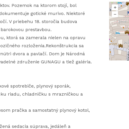
tov. Pozemok na ktorom stojí, bol
+
dokumentuje gotické murivo. Niektoré
–
ročí. V priebehu 18. storočia budova
 barokovou prestavbou.
u, ktorá sa zamerala nielen na opravu
pozičného rozloženia.Rekonštrukcia sa
 vnútri dvora a pavlačí. Dom je Národná
vadelné združenie GUNAGU a tiež galéria.
vé spotrebiče, plynový sporák,
čku riadu, chladničku s mrazničkou a
esom pračka a samostatný plynový kotol,
ožená sedacia súprava, jedáleň a