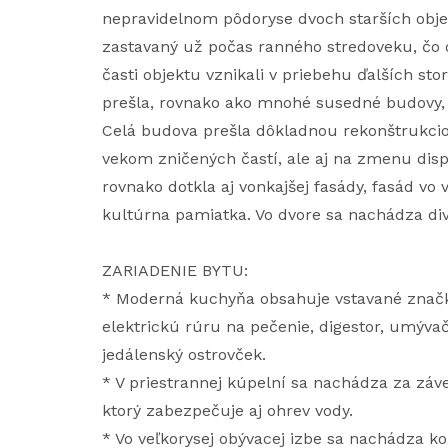
nepravidelnom pôdoryse dvoch starších objek
zastavaný už počas ranného stredoveku, čo 
časti objektu vznikali v priebehu ďalších sto
prešla, rovnako ako mnohé susedné budovy,
Celá budova prešla dôkladnou rekonštrukcio
vekom zničených častí, ale aj na zmenu dis
rovnako dotkla aj vonkajšej fasády, fasád vo
kultúrna pamiatka. Vo dvore sa nachádza di
ZARIADENIE BYTU:
* Moderná kuchyňa obsahuje vstavané značko
elektrickú rúru na pečenie, digestor, umýva
jedálenský ostrovček.
* V priestrannej kúpelní sa nachádza za záv
ktorý zabezpečuje aj ohrev vody.
* Vo veľkorysej obývacej izbe sa nachádza k