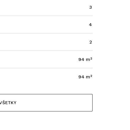
3
4
2
94 m²
94 m²
 VŠETKY