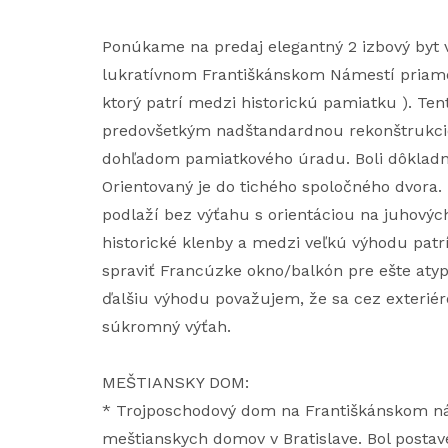
Ponúkame na predaj elegantný 2 izbový byt v
lukratívnom Františkánskom Námestí priam
ktorý patrí medzi historickú pamiatku ). Ten
predovšetkým nadštandardnou rekonštrukcio
dohľadom pamiatkového úradu. Boli dôkladne
Orientovaný je do tichého spoločného dvor
podlaží bez výťahu s orientáciou na juhovýc
historické klenby a medzi veľkú výhodu patrí 
spraviť Francúzke okno/balkón pre ešte atypi
ďalšiu výhodu považujem, že sa cez exterié
súkromný výťah.
MEŠTIANSKY DOM:
* Trojposchodový dom na Františkánskom ná
meštianskych domov v Bratislave. Bol postave