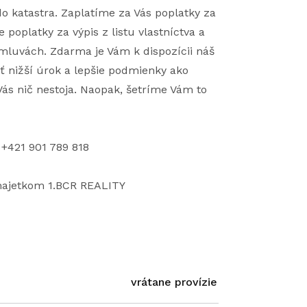
o katastra. Zaplatíme za Vás poplatky za
poplatky za výpis z listu vlastníctva a
mluvách. Zdarma je Vám k dispozícii náš
iť nižší úrok a lepšie podmienky ako
ás nič nestoja. Naopak, šetríme Vám to
 +421 901 789 818
 majetkom 1.BCR REALITY
vrátane provízie