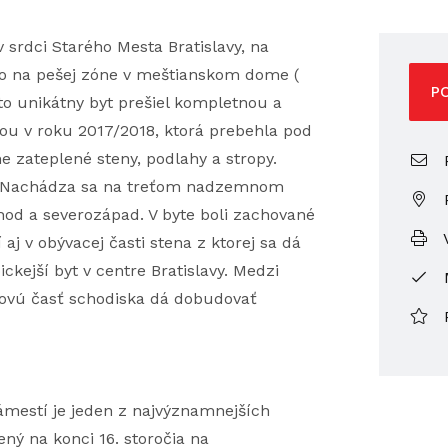
 srdci Starého Mesta Bratislavy, na
o na pešej zóne v meštianskom dome (
P
to unikátny byt prešiel kompletnou a
u v roku 2017/2018, ktorá prebehla pod
 zateplené steny, podlahy a stropy.
P
a. Nachádza sa na treťom nadzemnom
hod a severozápad. V byte boli zachované
V
aj v obývacej časti stena z ktorej sa dá
ckejší byt v centre Bratislavy. Medzi
rovú časť schodiska dá dobudovať
mestí je jeden z najvýznamnejších
ný na konci 16. storočia na