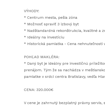
VÝHODY:
* Centrum mesta, pešia zóna
* Možnosť spraviť 3 izbový byt
* Nadštandardná rekonštrukcia, kvalitné a 
* Ideálny na investíciu
* Historická pamiatka - Cena nehnuteľnosti v
POHĽAD MAKLÉRA:
* Daný byt je ideálny pre investičnú príleži
prenájom. Tým že sa nachádza v meštianskom
pamiatke v srdci centra Bratislavy, vedľa Hl
CENA: 320.000€
V cene je zahrnutý bezplatný právny servis