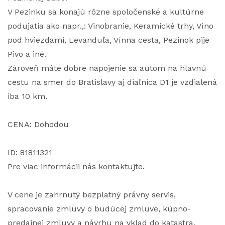
V Pezinku sa konajú rôzne spoločenské a kultúrne
podujatia ako napr.,: Vinobranie, Keramické trhy, Víno
pod hviezdami, Levanduľa, Vínna cesta, Pezinok pije
Pivo a iné.
Zároveň máte dobre napojenie sa autom na hlavnú
cestu na smer do Bratislavy aj diaľnica D1 je vzdialená
iba 10 km.
CENA: Dohodou
ID: 81811321
Pre viac informácii nás kontaktujte.
V cene je zahrnutý bezplatný právny servis,
spracovanie zmluvy o budúcej zmluve, kúpno-
predajnej zmluvy a návrhu na vklad do katastra.