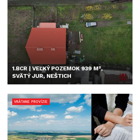
1.BCR | VEĽKÝ POZEMOK 939 M²,
SVÄTÝ JUR, NEŠTICH
415.000,- €
VRÁTANE PROVÍZIE