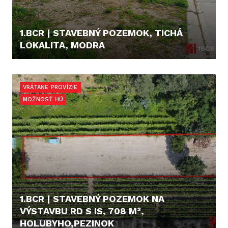
1.BCR | STAVEBNÝ POZEMOK, TICHÁ
LOKALITA, MODRA
189.000,- €
VRÁTANE PROVÍZIE
MOŽNOSŤ HÚ
1.BCR | STAVEBNÝ POZEMOK NA
VÝSTAVBU RD S IS, 708 M²,
HOLUBYHO,PEZINOK