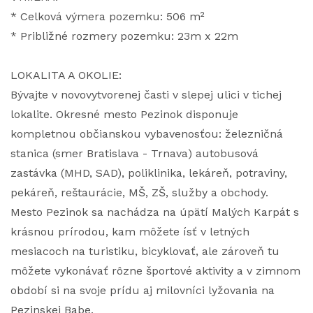
* Celková výmera pozemku: 506 m²
* Približné rozmery pozemku: 23m x 22m
LOKALITA A OKOLIE:
Bývajte v novovytvorenej časti v slepej ulici v tichej
lokalite. Okresné mesto Pezinok disponuje
kompletnou občianskou vybavenosťou: železničná
stanica (smer Bratislava - Trnava) autobusová
zastávka (MHD, SAD), poliklinika, lekáreň, potraviny,
pekáreň, reštaurácie, MŠ, ZŠ, služby a obchody.
Mesto Pezinok sa nachádza na úpätí Malých Karpát s
krásnou prírodou, kam môžete ísť v letných
mesiacoch na turistiku, bicyklovať, ale zároveň tu
môžete vykonávať rôzne športové aktivity a v zimnom
období si na svoje prídu aj milovníci lyžovania na
Pezinskej Babe.