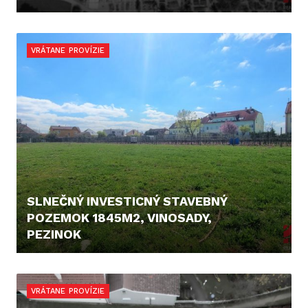
249.000,- €
VRÁTANE PROVÍZIE
SLNEČNÝ INVESTICNÝ STAVEBNÝ
POZEMOK 1845M2, VINOSADY,
PEZINOK
283.900,- €
VRÁTANE PROVÍZIE