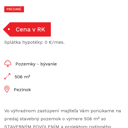
PREDANÉ
Cena v RK
Splátka hypotéky: 0 €/mes.
Pozemky - bývanie
506 m²
Pezinok
Vo výhradnom zastúpení majiteľa Vám ponúkame na
predaj stavebný pozemok o výmere 506 m² so
STAVEBNÝM POVOLENÍM a projektom rodinného