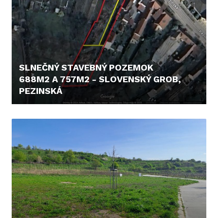
SLNEČNÝ STAVEBNÝ POZEMOK
688M2 A 757M2 - SLOVENSKÝ GROB,
PEZINSKÁ
79.900,- €