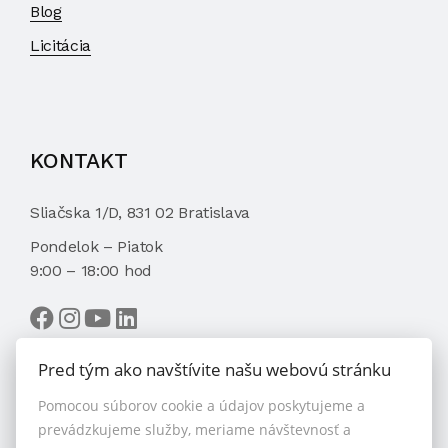
Blog
Licitácia
KONTAKT
Sliačska 1/D, 831 02 Bratislava
Pondelok – Piatok
9:00 – 18:00 hod
Pred tým ako navštívite našu webovú stránku
Pomocou súborov cookie a údajov poskytujeme a
VYBRAŤ MAKLÉRA
prevádzkujeme služby, meriame návštevnosť a