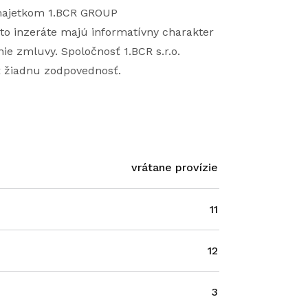
 majetkom 1.BCR GROUP
to inzeráte majú informatívny charakter
ie zmluvy. Spoločnosť 1.BCR s.r.o.
ť žiadnu zodpovednosť.
vrátane provízie
11
12
3