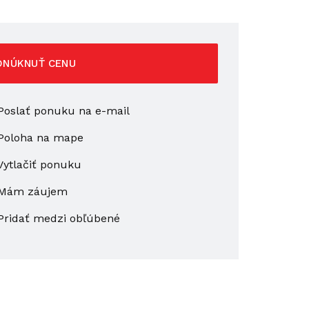
ONÚKNUŤ CENU
oslať ponuku na e-mail
Poloha na mape
ytlačiť ponuku
Mám záujem
Pridať medzi obľúbené