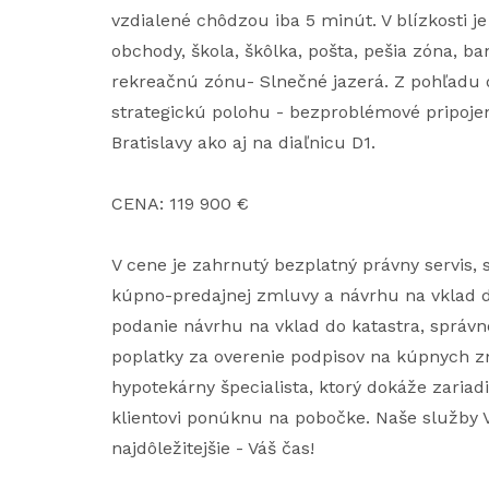
vzdialené chôdzou iba 5 minút. V blízkosti 
obchody, škola, škôlka, pošta, pešia zóna, ban
rekreačnú zónu- Slnečné jazerá. Z pohľadu
strategickú polohu - bezproblémové pripoj
Bratislavy ako aj na diaľnicu D1.
CENA: 119 900 €
V cene je zahrnutý bezplatný právny servis
kúpno-predajnej zmluvy a návrhu na vklad d
podanie návrhu na vklad do katastra, správne 
poplatky za overenie podpisov na kúpnych z
hypotekárny špecialista, ktorý dokáže zariad
klientovi ponúknu na pobočke. Naše služby V
najdôležitejšie - Váš čas!