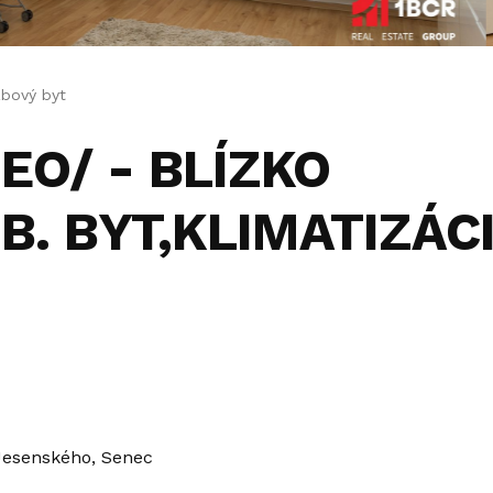
zbový byt
EO/ - BLÍZKO
ZB. BYT,KLIMATIZÁCI
Jesenského, Senec