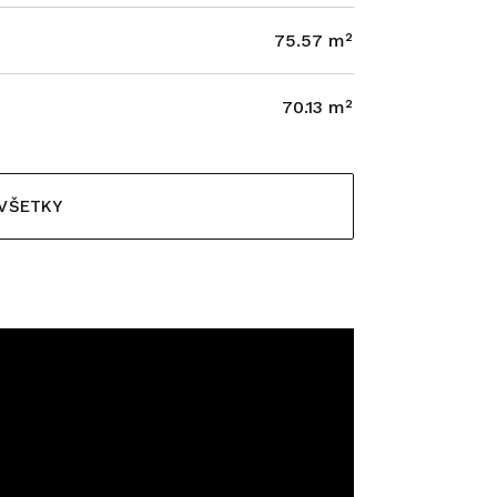
75.57 m²
70.13 m²
 VŠETKY