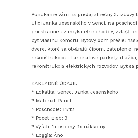
Ponúkame Vám na predaj slnečný 3. izbový by
ulici Janka Jesenského v Senci. Na poschodí
priestranné uzamykateľné chodby, zvlášť pr
byt vlastnú komoru. Bytový dom prešiel nás
dvere, ktoré sa otvárajú čipom, zateplenie, n
rekonštrukciou: Laminátové parkety, dlažba, 
rekonštrukcia elektrických rozvodov. Byt sa
ZÁKLADNÉ ÚDAJE:
* Lokalita: Senec, Janka Jesenského
* Materiál: Panel
* Poschodie: 11/12
* Počet izieb: 3
* Výťah: 1x osobný, 1x nákladný
* Loggia: Áno