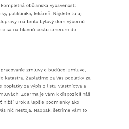
je kompletná občianska vybavenosť:
ky, poliklinika, lekáreň. Nájdete tu aj
 dopravy má tento bytový dom výbornú
enie sa na hlavnú cestu smerom do
, spracovanie zmluvy o budúcej zmluve,
o katastra. Zaplatíme za Vás poplatky za
poplatky za výpis z listu vlastníctva a
mluvách. Zdarma je Vám k dispozícii náš
iť nižší úrok a lepšie podmienky ako
ás nič nestoja. Naopak, šetríme Vám to