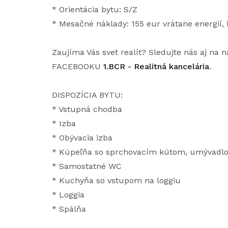
* Orientácia bytu: S/Z
* Mesačné náklady: 155 eur vrátane energií, 
Zaujíma Vás svet realít? Sledujte nás aj 
FACEBOOKU
1.BCR - Realitná kancelária
.
DISPOZÍCIA BYTU:
* Vstupná chodba
* Izba
* Obývacia izba
* Kúpeľňa so sprchovacím kútom, umývadl
* Samostatné WC
* Kuchyňa so vstupom na loggiu
* Loggia
* Spálňa