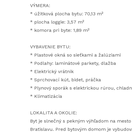
VÝMERA:
* úžitková plocha bytu: 70,13 m²
* plocha loggie: 3,57 m²
* komora pri byte: 1,89 m²
VYBAVENIE BYTU:
* Plastové okná so sieťkami a žalúziami
* Podlahy: laminátové parkety, dlažba
* Elektrický vrátnik
* Sprchovací kút, bidet, práčka
* Plynový sporák s elektrickou rúrou, chladn
* Klimatizácia
LOKALITA A OKOLIE:
Byt je slnečný s pekným výhľadom na mesto 
Bratislavu. Pred bytovým domom je vybudova