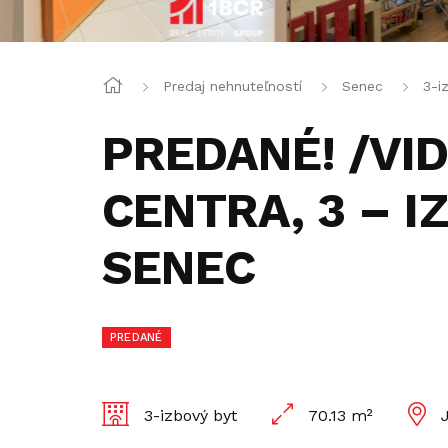
Predaj nehnuteľností
Senec
3-i
PREDANÉ! /VID
CENTRA, 3 – I
SENEC
PREDANÉ
3-izbový byt
70.13 m²