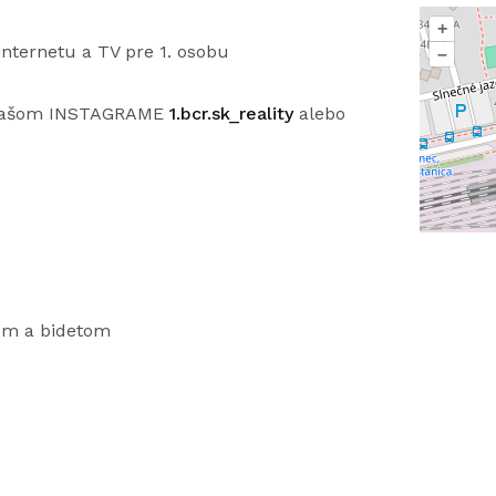
+
internetu a TV pre 1. osobu
–
na našom INSTAGRAME
1.bcr.sk_reality
alebo
om a bidetom