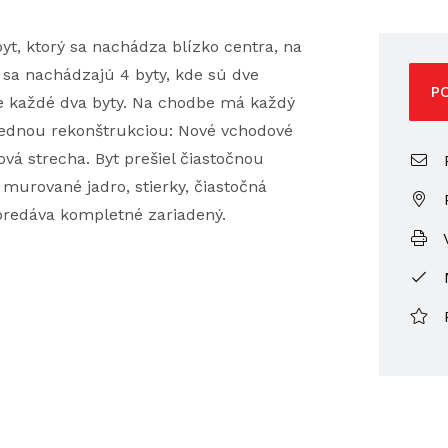
t, ktorý sa nachádza blízko centra, na
 sa nachádzajú 4 byty, kde sú dve
P
e každé dva byty. Na chodbe má každý
lednou rekonštrukciou: Nové vchodové
ová strecha. Byt prešiel čiastočnou
P
murované jadro, stierky, čiastočná
 predáva kompletné zariadený.
V